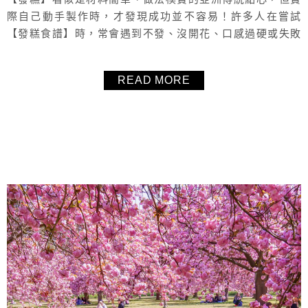
際自己動手製作時，才發現成功並不容易！許多人在嘗試
【發糕食譜】時，常會遇到不發、沒開花、口感過硬或失敗
塌陷等問題。毛毛每年在台灣過年都能吃到家裡自製的發
糕，來到法國後決定自己挑戰，卻接連遇到紙模使用錯誤、
READ MORE
發不起來等各種狀況，才真正體會發糕製作的細節與關鍵。
因此特別整理這篇【發糕失敗原因分析與成功技巧分享】，
完整記錄發糕不發的原因、常見錯誤與改善方...
About