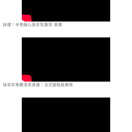
抹爆！半熟融心抹茶乳酪塔 食譜
抹茶珍珠糖泡芙食譜｜法式甜點經典款