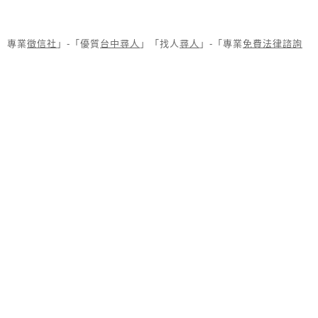
專業
徵信社
」-「優質
台中尋人
」「找人
尋人
」-「專業
免費法律諮詢