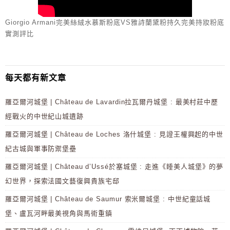
Giorgio Armani完美絲絨水慕斯粉底VS雅詩蘭黛粉持久完美持妝粉底
實測評比
每天都有新文章
羅亞爾河城堡 | Château de Lavardin拉瓦爾丹城堡 : 最美村莊中歷
經戰火的中世紀山城遺跡
羅亞爾河城堡 | Château de Loches 洛什城堡 : 見證王權興起的中世
紀古城與軍事防禦堡壘
羅亞爾河城堡 | Château d’Ussé於塞城堡 : 走進《睡美人城堡》的夢
幻世界，探索法國文藝復興貴族宅邸
羅亞爾河城堡 | Château de Saumur 索米爾城堡 : 中世紀童話城
堡、盧瓦河畔最美視角與馬術重鎮