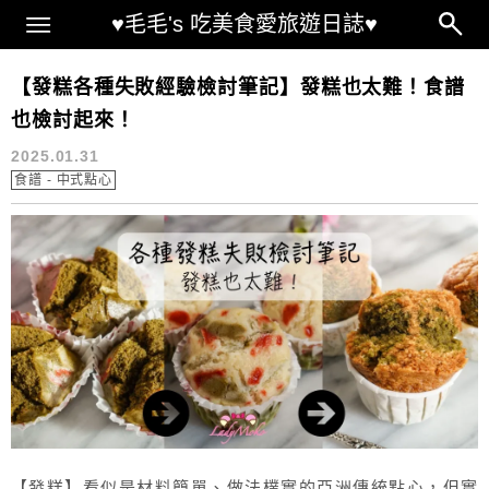
Main Menu
♥毛毛's 吃美食愛旅遊日誌♥
發糕失敗
【發糕各種失敗經驗檢討筆記】發糕也太難！食譜
也檢討起來！
2025.01.31
食譜 - 中式點心
【發糕】看似是材料簡單、做法樸實的亞洲傳統點心，但實