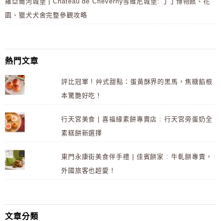
羅亞爾河城堡 | Château de Cheverny雪維尼城堡: 丁丁博物館、花
園、獵犬犬舍完整參觀攻略
熱門文章
評比冠軍 ! 艸式甜點：蛋黃酥界的黑馬，焦糖餡根
本驚艷好吃！
行天宮美食 | 喜福緣素餅專賣店 : 行天宮旁蛋奶全
素糕餅新選擇
東門永康街美食伴手禮 | 佳賓餅家 : 牛軋餅專賣，
外國旅客也超愛！
文章分類