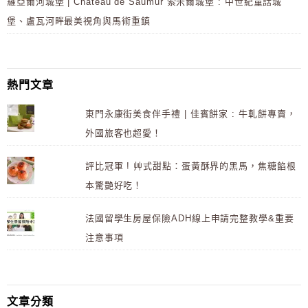
羅亞爾河城堡 | Château de Saumur 索米爾城堡 : 中世紀童話城
堡、盧瓦河畔最美視角與馬術重鎮
熱門文章
東門永康街美食伴手禮 | 佳賓餅家 : 牛軋餅專賣，
外國旅客也超愛！
評比冠軍 ! 艸式甜點：蛋黃酥界的黑馬，焦糖餡根
本驚艷好吃！
法國留學生房屋保險ADH線上申請完整教學&重要
注意事項
文章分類