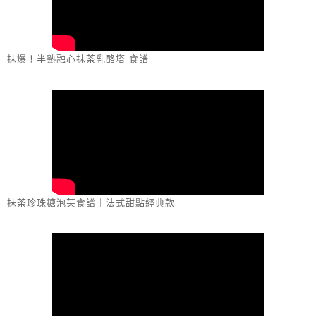
抹爆！半熟融心抹茶乳酪塔 食譜
抹茶珍珠糖泡芙食譜｜法式甜點經典款