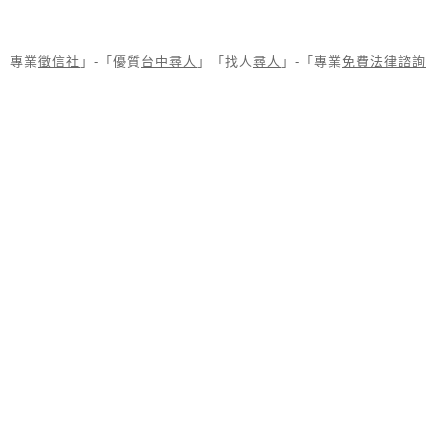
專業
徵信社
」-「優質
台中尋人
」「找人
尋人
」-「專業
免費法律諮詢