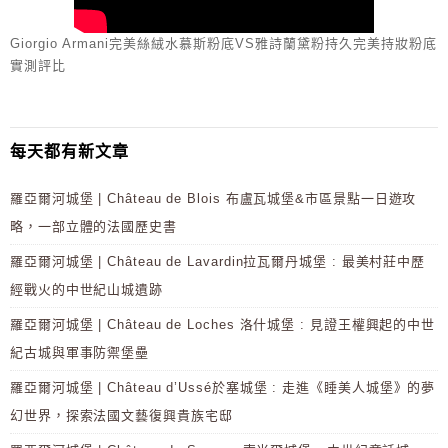
Giorgio Armani完美絲絨水慕斯粉底VS雅詩蘭黛粉持久完美持妝粉底
實測評比
每天都有新文章
羅亞爾河城堡 | Château de Blois 布盧瓦城堡&市區景點一日遊攻
略，一部立體的法國歷史書
羅亞爾河城堡 | Château de Lavardin拉瓦爾丹城堡 : 最美村莊中歷
經戰火的中世紀山城遺跡
羅亞爾河城堡 | Château de Loches 洛什城堡 : 見證王權興起的中世
紀古城與軍事防禦堡壘
羅亞爾河城堡 | Château d’Ussé於塞城堡 : 走進《睡美人城堡》的夢
幻世界，探索法國文藝復興貴族宅邸