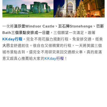
一次將
溫莎堡Windsor Castle、巨石陣Stonehenge、巴斯
Bath三個景點安排成一日遊
，三個願望一次滿足，跟著
KKday行程
，完全不用花腦力規劃行程、免安排交通，搭乘
大巴士
舒適前往。很自在又很精實的行程，一天將英國三個
城市景點去到，還完全不用研究來回交通趕火車，真的是滿
意又超真心推薦給大家的
KKday
行程
！