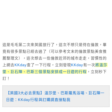
這是毛毛第二次來英國旅行了，這次不想只是待在倫敦，畢
竟有很多景點已經去過了（可以參考文末的倫敦景點美食推
薦整理文），這次想去一些倫敦近郊的城市走走，習慣性的
上網去
KKday
查了一下行程，立刻發現
KKday
有一次
將溫莎
堡、巨石陣、巴斯三個景點安排成一日遊的行程
，立刻秒下
訂！
【英國3大必去景點】溫莎堡、巴斯羅馬浴場、巨石陣一
日遊：KKday行程與訂購請直接點我