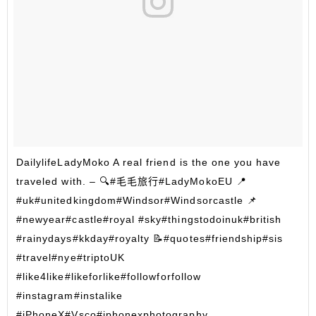
DailylifeLadyMoko A real friend is the one you have
traveled with. – 🔍#毛毛旅行#LadyMokoEU 📍
#uk#unitedkingdom#Windsor#Windsorcastle 📌
#newyear#castle#royal #sky#thingstodoinuk#british
#rainydays#kkday#royalty 📝#quotes#friendship#sis
#travel#nye#triptoUK
#like4like#likeforlike#followforfollow
#instagram#instalike
#iPhoneX#Vsco#iphonexphotography