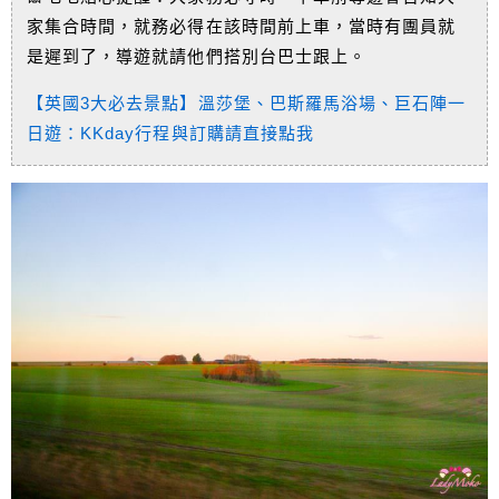
家集合時間，就務必得在該時間前上車，當時有團員就
是遲到了，導遊就請他們搭別台巴士跟上。
【英國3大必去景點】溫莎堡、巴斯羅馬浴場、巨石陣一
日遊：KKday行程與訂購請直接點我