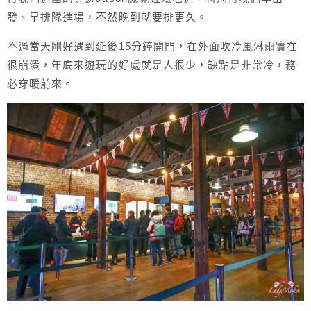
發、早排隊進場，不然晚到就要排更久。
不過當天剛好遇到延後15分鐘開門，在外面吹冷風淋雨實在
很崩潰，年底來遊玩的好處就是人很少，缺點是非常冷，務
必穿暖前來。