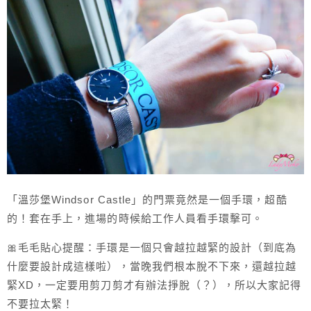
「溫莎堡Windsor Castle」的門票竟然是一個手環，超酷
的！套在手上，進場的時候給工作人員看手環擊可。
🎀毛毛貼心提醒：手環是一個只會越拉越緊的設計（到底為
什麼要設計成這樣啦），當晚我們根本脫不下來，還越拉越
緊XD，一定要用剪刀剪才有辦法掙脫（？），所以大家記得
不要拉太緊！