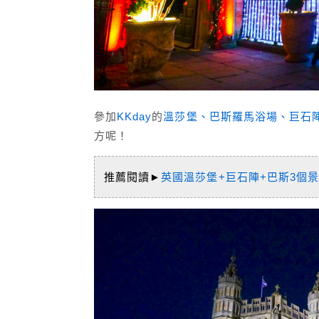
參加
KKday
的
溫莎堡、巴斯羅馬浴場、巨石
方呢！
推薦閱讀►
英國溫莎堡+巨石陣+巴斯3個