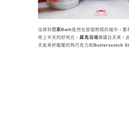
沒想到
巴斯Bath
竟然也是個熱鬧的城市，繁
待上半天的好地方，
羅馬浴場
建議白天來，
天氣來杯暖暖的熱巧克力和
Butterscotch S