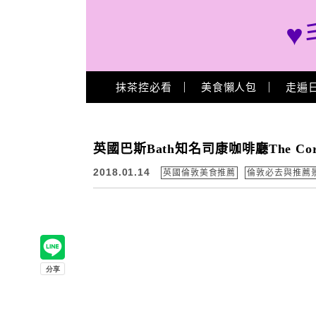
♥
Main Menu
抹茶控必看
美食懶人包
走遍
英國巴斯Bath知名司康咖啡廳The Cor
2018.01.14
英國倫敦美食推薦
倫敦必去與推薦