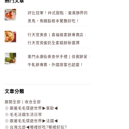
熱門文章
評比冠軍 ! 艸式甜點：蛋黃酥界的
黑馬，焦糖餡根本驚艷好吃！
行天宮美食 | 喜福緣素餅專賣店 :
行天宮旁蛋奶全素糕餅新選擇
東門永康街美食伴手禮 | 佳賓餅家 :
牛軋餅專賣，外國旅客也超愛！
文章分類
展開全部
|
收合全部
跟著毛毛環遊世界▶東歐◀
毛毛法國生活日常
跟著毛毛環遊世界▶法國◀
台灣北部◀哪裡好吃?哪裡好玩?