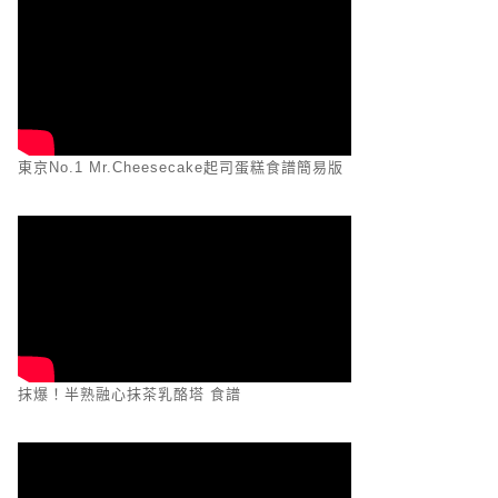
東京No.1 Mr.Cheesecake起司蛋糕食譜簡易版
抹爆！半熟融心抹茶乳酪塔 食譜