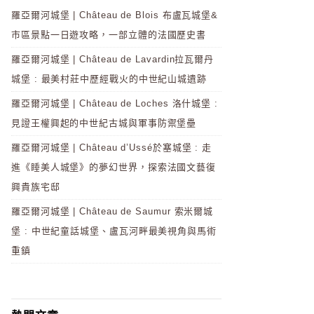
羅亞爾河城堡 | Château de Blois 布盧瓦城堡&
市區景點一日遊攻略，一部立體的法國歷史書
羅亞爾河城堡 | Château de Lavardin拉瓦爾丹
城堡 : 最美村莊中歷經戰火的中世紀山城遺跡
羅亞爾河城堡 | Château de Loches 洛什城堡 :
見證王權興起的中世紀古城與軍事防禦堡壘
羅亞爾河城堡 | Château d’Ussé於塞城堡 : 走
進《睡美人城堡》的夢幻世界，探索法國文藝復
興貴族宅邸
羅亞爾河城堡 | Château de Saumur 索米爾城
堡 : 中世紀童話城堡、盧瓦河畔最美視角與馬術
重鎮