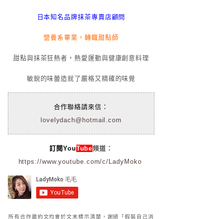
日本知名品牌抹茶專賣店顧問
營養系畢業，轉職甜點師
甜點與抹茶狂熱者，熱愛運動與健康創意料理
敏銳的味蕾造就了嚴格又精確的味覺
合作聯絡請來信：
lovelydach@hotmail.com
訂閱You
Tube
頻道：
https://www.youtube.com/c/LadyMoko
所有合作邀約文均會於文末標示清楚，謝絕「假裝自己消