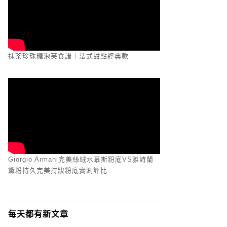
抹茶珍珠糖泡芙食譜｜法式甜點經典款
Giorgio Armani完美絲絨水慕斯粉底VS雅詩蘭
黛粉持久完美持妝粉底實測評比
每天都有新文章