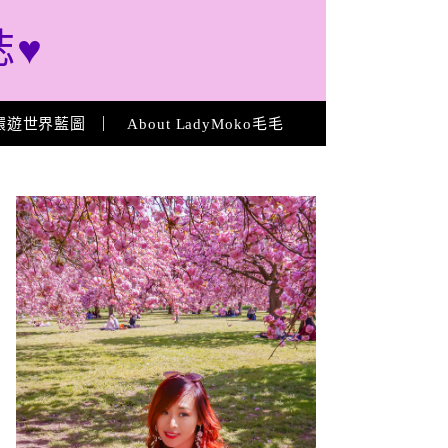
誌♥
環遊世界藍圖
About LadyMoko毛毛
About