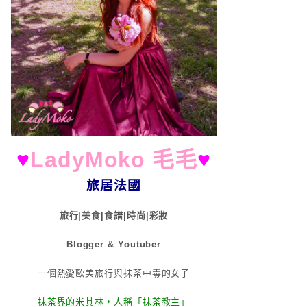
♥
LadyMoko 毛毛
♥
旅居法國
旅行|美食|食譜|時尚|彩妝
Blogger & Youtuber
一個熱愛歐美旅行與抹茶中毒的女子
抹茶界的米其林，人稱「抹茶教主」