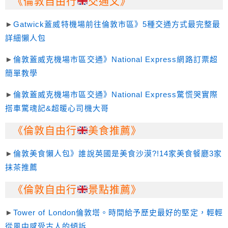
《倫敦自由行
交通文》
►
Gatwick蓋威特機場前往倫敦市區》5種交通方式最完整最
詳細懶人包
►
倫敦蓋威克機場市區交通》National Express網路訂票超
簡單教學
►
倫敦蓋威克機場市區交通》National Express驚慌哭實際
搭車驚魂記&超暖心司機大哥
《倫敦自由行
美食推薦》
►
倫敦美食懶人包》誰說英國是美食沙漠?!14家美食餐廳3家
抹茶推薦
《倫敦自由行
景點推薦》
►
Tower of London倫敦塔。時間給予歷史最好的堅定，輕輕
從風中感受古人的傾訴