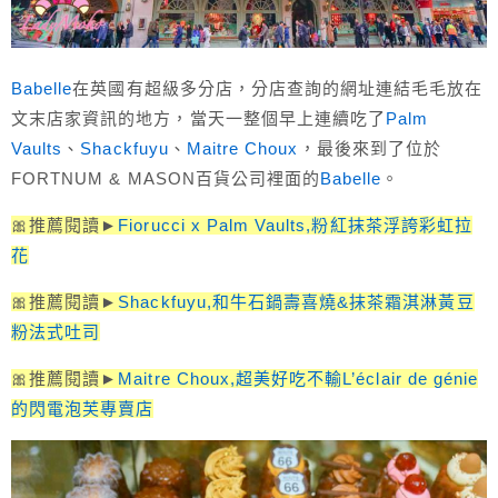
Babelle
在英國有超級多分店，分店查詢的網址連結毛毛放在
文末店家資訊的地方，當天一整個早上連續吃了
Palm
Vaults
、
Shackfuyu
、
Maitre Choux
，最後來到了位於
FORTNUM & MASON百貨公司裡面的
Babelle
。
🎀推薦閱讀►
Fiorucci x Palm Vaults,粉紅抹茶浮誇彩虹拉
花
🎀推薦閱讀►
Shackfuyu,和牛石鍋壽喜燒&抹茶霜淇淋黃豆
粉法式吐司
🎀推薦閱讀►
Maitre Choux,超美好吃不輸L’éclair de génie
的閃電泡芙專賣店