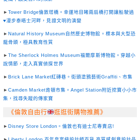
►
Tower Bridge倫敦塔橋。幸運地目睹兩扇橋打開讓船駛過
♥漫步泰晤士河畔，見證文明的演變
►
Natural History Museum自然歷史博物館。標本與大型恐
龍骨頭，極具教育性質
►
The Sherlock Holmes Museum福爾摩斯博物館。穿越小
說情節，走入真實偵探世界
►
Brick Lane Market
紅磚巷。街頭塗鴉藝術Graffiti、市集
►
Camden Market肯頓市集。Angel Station附近挖寶小小市
集，找尋失蹤的傳家寶
《倫敦自由行
逛逛街購物推薦》
►
Disney Store London。倫敦也有迪士尼專賣店!
►
Liberty London,百年皇室級設計師百貨,高質感創意設計品