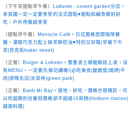
（下午茶甜點早午餐）
L
aduree - covent garden分店。
來英國一定一定要享受的法式甜點♥甜點和鹹食都好好
吃，戶外用餐超享受
（甜點早午餐）
Monocle Café。日式風格悠閒咖啡餐
廳，濃郁巧克力配上抹茶鮮奶油♥特別又好喝(早餐下午
茶|貝克街baker street)
（正餐）
Burger & Lobster。整隻波士頓龍蝦送上桌，沒
有MENU，一定要先做功課喔!(必吃美食|龍蝦堡|焗烤|牛
肉|排隊名店|米其林|green park)
（正餐）
Banh Mi Bay。道地、好吃，價格也很親民，可
以吃超飽的份量但價格卻不超過10英鎊(Holborn station|
越南料理)