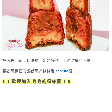
裡面是nutella口味的，邪惡好吃，不過甜度也不低。
喜歡可麗露的讀者可以試試看
Babelle
囉！
⬇️ ⬇️ 歡迎加入毛毛的粉絲團 ⬇️ ⬇️