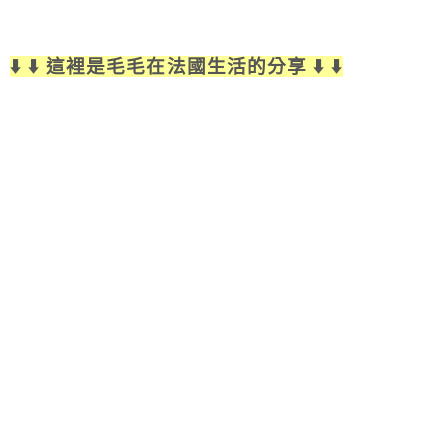
⬇️ ⬇️ 這裡是毛毛在法國生活的分享 ⬇️ ⬇️