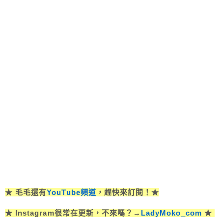
★ 毛毛還有
YouTube頻道
，趕快來訂閱！★
★ Instagram很常在更新，不來嗎？→
LadyMoko_com
★