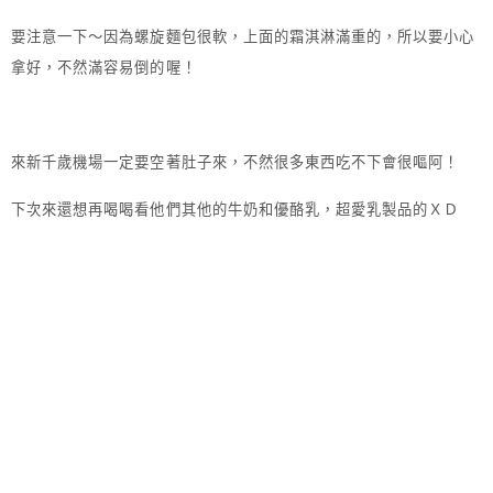
要注意一下～因為螺旋麵包很軟，上面的霜淇淋滿重的，所以要小心
拿好，不然滿容易倒的喔！
來新千歲機場一定要空著肚子來，不然很多東西吃不下會很嘔阿！
下次來還想再喝喝看他們其他的牛奶和優酪乳，超愛乳製品的ＸＤ