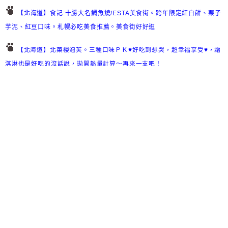
【北海道】食記:十勝大名鯛魚燒/ESTA美食街。跨年限定紅白餅、栗子
芋泥、紅豆口味。札幌必吃美食推薦。美食街好好逛
【北海道】北菓樓泡芙。三種口味ＰＫ♥好吃到想哭，超幸福享受♥，霜
淇淋也是好吃的沒話說，拋開熱量計算～再來一支吧！