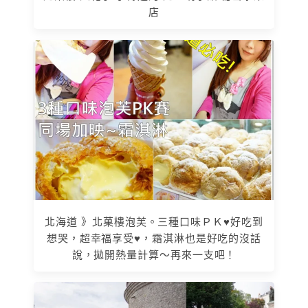
店
北海道 》北菓樓泡芙。三種口味ＰＫ♥好吃到
想哭，超幸福享受♥，霜淇淋也是好吃的沒話
說，拋開熱量計算～再來一支吧！