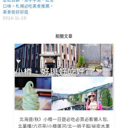
定紅白餅、栗子芋泥、紅豆
口味。札幌必吃美食推薦。
美食街好好逛
2014-11-19
相關文章
北海道/秋》小樽一日遊必吃必買必看懶人包,
北菓樓/六花亭/小樽運河/北一哨子館/祕密水果