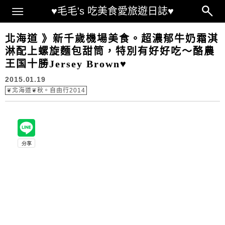
Main Menu
♥毛毛's 吃美食愛旅遊日誌♥
北海道 》新千歲機場美食。超濃郁牛奶霜淇
淋配上螺旋麵包甜筒，特別有好好吃～酪農
王国十勝Jersey Brown♥
2015.01.19
❦北海道❦秋。自由行2014