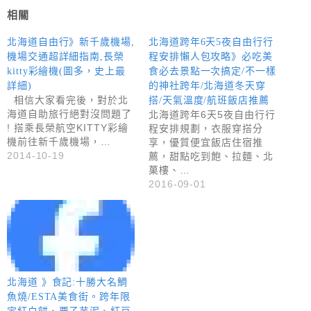
相關
北海道自由行》新千歲機場,
北海道跨年6天5夜自由行行
機場交通超詳細指南,長榮
程安排懶人包攻略》必吃美
kitty彩繪機(圖多，史上最
食必去景點一次搞定/不一樣
詳細)
的神社跨年/北海道冬天穿
相信大家看完後，對於北
搭/天氣溫度/航班飯店推薦
海道自助旅行絕對沒問題了
北海道跨年6天5夜自由行行
! 搭乘長榮航空KITTY彩繪
程安排規劃，衣服穿搭分
機前往新千歲機場，…
享，優質便宜飯店住宿推
2014-10-19
薦，甜點吃到飽、拉麵、北
菓樓、…
2016-09-01
北海道 》食記:十勝大名鯛
魚燒/ESTA美食街。跨年限