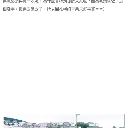
票就必須再買一次囉！為什麼會特別提醒大家呢？因為毛媽就做了這
個蠢事，把票丟進去了，所以回札幌的車票只好再買＝＝）