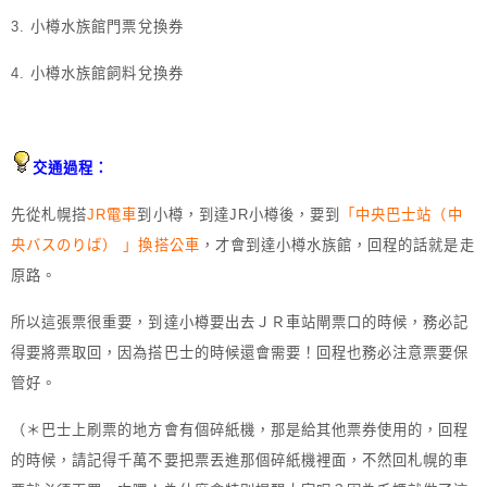
3. 小樽水族館門票兌換券
4. 小樽水族館飼料兌換券
交通過程：
先從札幌搭
JR電車
到小樽，到達JR小樽後，要到
「中央巴士站（中
央バスのりば） 」換搭公車
，才會到達小樽水族館，回程的話就是走
原路。
所以這張票很重要，到達小樽要出去ＪＲ車站閘票口的時候，務必記
得要將票取回，因為搭巴士的時候還會需要！回程也務必注意票要保
管好。
（＊巴士上刷票的地方會有個碎紙機，那是給其他票券使用的，回程
的時候，請記得千萬不要把票丟進那個碎紙機裡面，不然回札幌的車