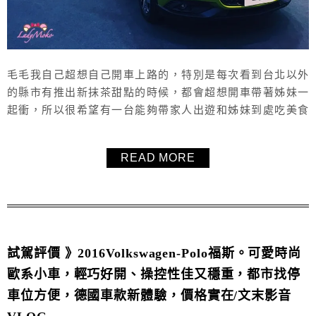
毛毛我自己超想自己開車上路的，特別是每次看到台北以外
的縣市有推出新抹茶甜點的時候，都會超想開車帶著姊妹一
起衝，所以很希望有一台能夠帶家人出遊和姊妹到處吃美食
的車，最好有著寬裕舒適的乘坐空間與帥氣年輕的外型，那
就要好好來展間找自己要的車啦！
READ MORE
試駕評價 》2016Volkswagen-Polo福斯。可愛時尚
歐系小車，輕巧好開、操控性佳又穩重，都市找停
車位方便，德國車款新體驗，價格實在/文末影音