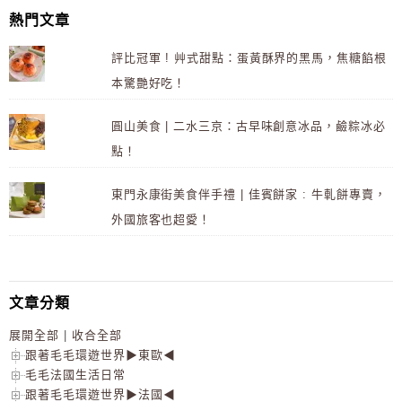
熱門文章
評比冠軍 ! 艸式甜點：蛋黃酥界的黑馬，焦糖餡根
本驚艷好吃！
圓山美食 | 二水三京：古早味創意冰品，鹼粽冰必
點！
東門永康街美食伴手禮 | 佳賓餅家 : 牛軋餅專賣，
外國旅客也超愛！
文章分類
展開全部
|
收合全部
跟著毛毛環遊世界▶東歐◀
毛毛法國生活日常
跟著毛毛環遊世界▶法國◀