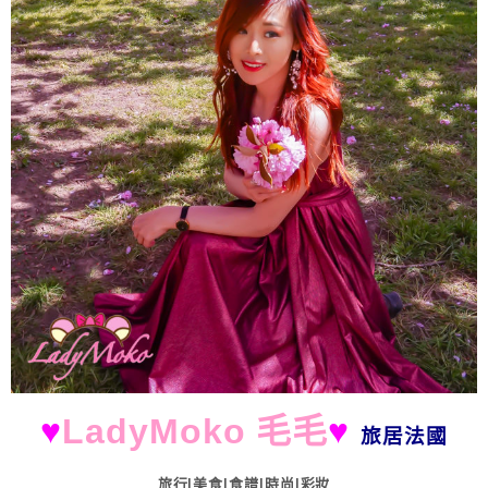
♥
LadyMoko 毛毛
♥
旅居法國
旅行|美食|食譜|時尚|彩妝