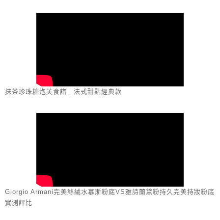
抹茶珍珠糖泡芙食譜｜法式甜點經典款
Giorgio Armani完美絲絨水慕斯粉底VS雅詩蘭黛粉持久完美持妝粉底
實測評比