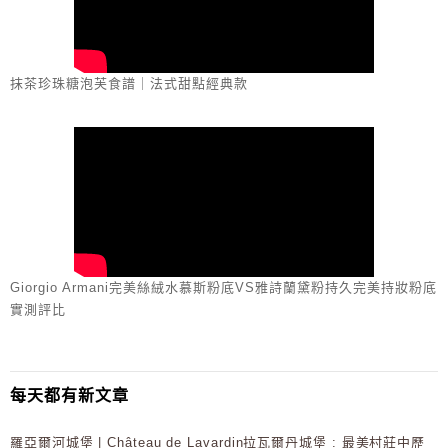
抹茶珍珠糖泡芙食譜｜法式甜點經典款
Giorgio Armani完美絲絨水慕斯粉底VS雅詩蘭黛粉持久完美持妝粉底
實測評比
每天都有新文章
羅亞爾河城堡 | Château de Lavardin拉瓦爾丹城堡 : 最美村莊中歷