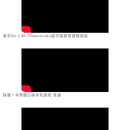
東京No.1 Mr.Cheesecake起司蛋糕食譜簡易版
抹爆！半熟融心抹茶乳酪塔 食譜