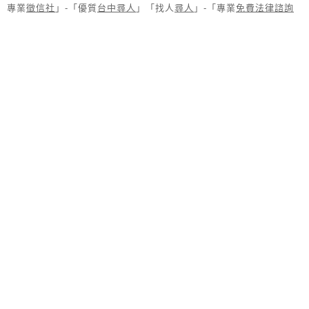
專業
徵信社
」-「優質
台中尋人
」「找人
尋人
」-「專業
免費法律諮詢