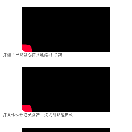
抹爆！半熟融心抹茶乳酪塔 食譜
抹茶珍珠糖泡芙食譜｜法式甜點經典款