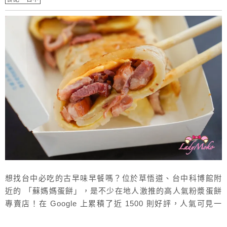
想找台中必吃的古早味早餐嗎？位於草悟道、台中科博館附
近的 「蘇媽媽蛋餅」，是不少在地人激推的高人氣粉漿蛋餅
專賣店！在 Google 上累積了近 1500 則好評，人氣可見一
斑。主打厚實 Q 彈的粉漿蛋餅，還有各種創意口味可選，份