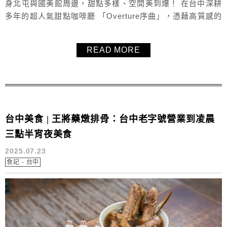
身北屯與國美館周邊，甜點多樣、空間美到爆！ 在台中深耕
多年的超人氣甜點咖啡廳 「Overture序曲」，憑藉高質感的
甜點與舒適的用餐空間，長年累積超高人氣。目前在台中共
有三家分店，分別位於北屯區與國美館附近，每間店都藏身
READ MORE
於復古老宅之中，裝潢風格優雅迷人、氣氛靜謐放鬆，是許
多甜點控和咖啡愛好者的口袋名單。甜點選擇非常豐富，包
括千層蛋糕、戚風...
台中美食 | 王將藥燉排骨：台中老字號營業到凌晨
三點半宵夜美食
2025.07.23
食記 - 台中