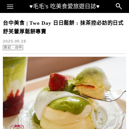
Main Menu
♥毛毛's 吃美食愛旅遊日誌♥
台灣中部◀哪裡好吃?哪裡好玩?
台中美食 | Two Day 日日鬆餅 : 抹茶控必訪的日式
舒芙蕾厚鬆餅專賣
2025.09.28
食記 - 台中