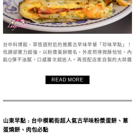
台中科博館、草悟道附近的推薦古早味早餐「珍味早點」！
低調卻實力超強，以粉漿蛋餅聞名，外皮煎得微酥恰恰、內
餡Q彈不油膩，口感層次超迷人。再搭配店家自製的大蒜醬
油或辣椒醬，絕對是升天級的美味！老闆與闆娘親切熱情，
餐點份量十足、價格實在，絕對值得一訪再訪。除了粉漿蛋
READ MORE
餅外，水煎包、饅頭和蘿蔔糕也都是網友大推的必點選項。
喜歡古早味早餐的朋友，來台中千萬別錯過「珍味早點」！
附上完整菜單提供大家參考。 &nbs...
山東早點 : 台中模範街超人氣古早味粉漿蛋餅、蔥
蛋燒餅、肉包必點