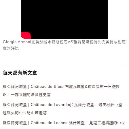
Giorgio Armani完美絲絨水慕斯粉底VS雅詩蘭黛粉持久完美持妝粉底
實測評比
每天都有新文章
羅亞爾河城堡 | Château de Blois 布盧瓦城堡&市區景點一日遊攻
略，一部立體的法國歷史書
羅亞爾河城堡 | Château de Lavardin拉瓦爾丹城堡 : 最美村莊中歷
經戰火的中世紀山城遺跡
羅亞爾河城堡 | Château de Loches 洛什城堡 : 見證王權興起的中世