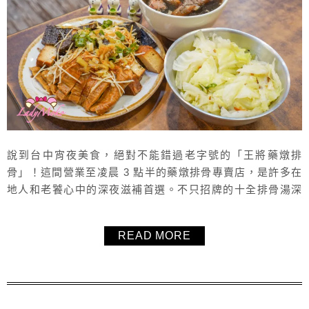
說到台中宵夜美食，絕對不能錯過老字號的「王將藥燉排
骨」！這間營業至凌晨 3 點半的藥燉排骨專賣店，是許多在
地人和老饕心中的深夜滋補首選。不只招牌的十全排骨湯深
受好評，雙醬麵、滷味小菜、甚至牛肉麵也都是網友推薦的
隱藏版美味。這次來台中，特地走訪了兩間人氣藥燉排骨老
READ MORE
店：「王將藥燉排骨」與「康寶十全藥燉排骨」，如果你也
是藥燉排骨控，可以參考這兩家的評比！