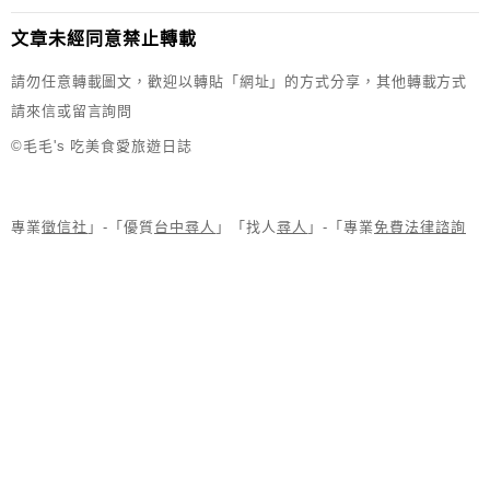
文章未經同意禁止轉載
請勿任意轉載圖文，歡迎以轉貼「網址」的方式分享，其他轉載方式
請來信或留言詢問
©毛毛's 吃美食愛旅遊日誌
專業
徵信社
」-「優質
台中尋人
」「找人
尋人
」-「專業
免費法律諮詢