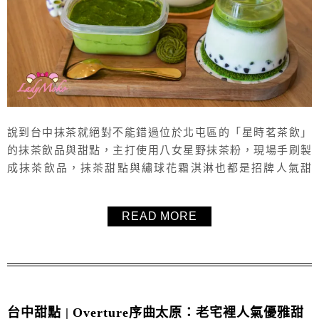
說到台中抹茶就絕對不能錯過位於北屯區的「星時茗茶飲」
的抹茶飲品與甜點，主打使用八女星野抹茶粉，現場手刷製
成抹茶飲品，抹茶甜點與繡球花霜淇淋也都是招牌人氣甜
點，外帶內用均可，非常推薦抹茶控一定要來訪「星時茗茶
飲」喝杯高等級的好抹茶！
READ MORE
台中甜點 | Overture序曲太原：老宅裡人氣優雅甜