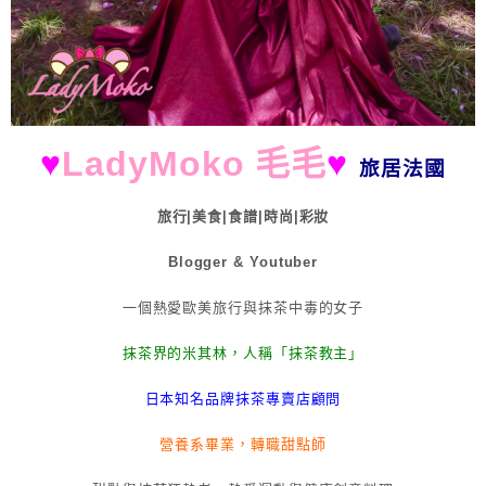
♥
LadyMoko 毛毛
♥
旅居法國
旅行|美食|食譜|時尚|彩妝
Blogger & Youtuber
一個熱愛歐美旅行與抹茶中毒的女子
抹茶界的米其林，人稱「抹茶教主」
日本知名品牌抹茶專賣店顧問
營養系畢業，轉職甜點師