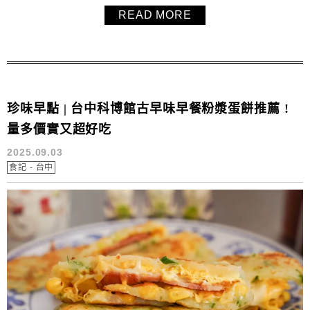
量紮實又超有飽足感。雖然店內沒有座位，只能站著吃，但
READ MORE
依然吸引大批饕客專程造訪。地點鄰近第六市場與廣三
SOGO，一早吃完早餐還能順道逛逛，行程安排超方便！老
闆們親切熱情，難...
珍味早點 | 台中科博館古早味早餐粉漿蛋餅推薦 !
量多價實又超好吃
2025.09.03
食記 - 台中