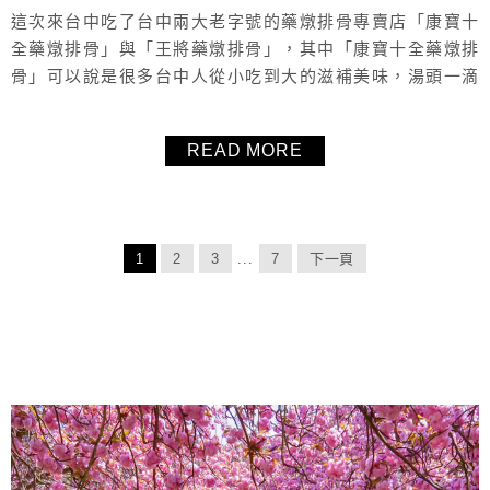
這次來台中吃了台中兩大老字號的藥燉排骨專賣店「康寶十
全藥燉排骨」與「王將藥燉排骨」，其中「康寶十全藥燉排
骨」可以說是很多台中人從小吃到大的滋補美味，湯頭一滴
油都沒有，完全不油膩，甘甜清爽溫和的湯頭，沒有濃厚的
中藥味，招牌麵線和小菜米血更是必點餐點之一，來台中想
READ MORE
吃藥燉排骨，絕對推薦「康寶十全藥燉排骨」。大墩創始店
冷氣開超強，夏天也可以來大快朵頤！
1
2
3
...
7
下一頁
About