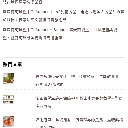
紀古城與軍事防禦堡壘
羅亞爾河城堡 | Château d’Ussé於塞城堡 : 走進《睡美人城堡》的夢
幻世界，探索法國文藝復興貴族宅邸
羅亞爾河城堡 | Château de Saumur 索米爾城堡 : 中世紀童話城
堡、盧瓦河畔最美視角與馬術重鎮
熱門文章
東門永康街美食伴手禮 | 佳賓餅家 : 牛軋餅專賣，
外國旅客也超愛！
法國留學生房屋保險ADH線上申請完整教學&重要
注意事項
評比冠軍 ! 艸式甜點：蛋黃酥界的黑馬，焦糖餡根
本驚艷好吃！