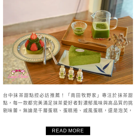
台中抹茶甜點控必訪推薦！「南田牧野家」專注於抹茶甜
點，每一款都完美滿足抹茶愛好者對濃郁風味與高品質的挑
剔味蕾。無論是千層蛋糕、蛋糕捲、戚風蛋糕，還是泡芙，
每款都獲得超高好評。店鋪主要位於台中科博館附近，在審
計新村也有新分店，提供內用空間，亦可透過官網訂購甜
READ MORE
點、麵包、餅乾。對喜歡抹茶與甜點的讀者來說，絕對是必