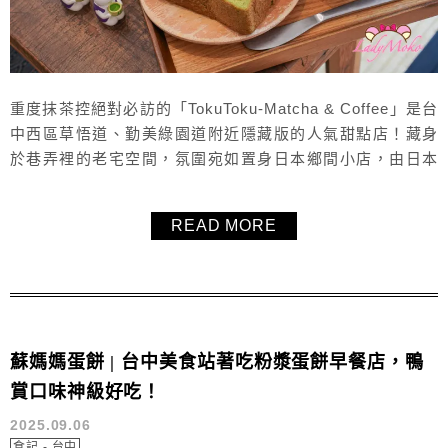
重度抹茶控絕對必訪的「TokuToku-Matcha & Coffee」是台
中西區草悟道、勤美綠園道附近隱藏版的人氣甜點店！藏身
於巷弄裡的老宅空間，氛圍宛如置身日本鄉間小店，由日本
女生與台灣女生共同經營，專賣高品質抹茶飲品與日式和菓
子。這裡的抹茶堅持手刷，甚至有不同等級的抹茶粉可以
READ MORE
選，還有每日限量供應的經典手作和菓子，深受抹茶控喜
愛。來台中想找道地抹茶甜點，一定要把「TokuToku-Ma...
蘇媽媽蛋餅 | 台中美食站著吃粉漿蛋餅早餐店，鴨
賞口味神級好吃！
2025.09.06
食記 - 台中