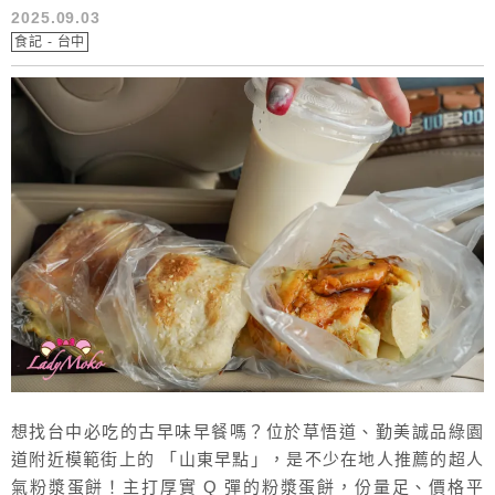
2025.09.03
食記 - 台中
想找台中必吃的古早味早餐嗎？位於草悟道、勤美誠品綠園
道附近模範街上的 「山東早點」，是不少在地人推薦的超人
氣粉漿蛋餅！主打厚實 Q 彈的粉漿蛋餅，份量足、價格平