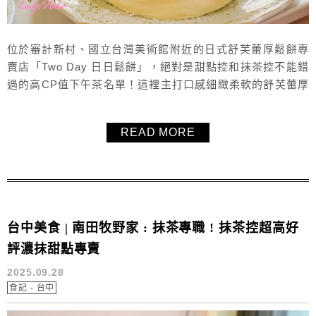
位於審計新村、國立台灣美術館附近的日式舒芙蕾厚鬆餅專
賣店「Two Day 日日鬆餅」，絕對是甜點控和抹茶控不能錯
過的高CP值下午茶名單！這裡主打口感細緻柔軟的舒芙蕾厚
鬆餅，入口濕潤綿密、帶有濃郁蛋香，鬆軟卻不失彈性，每
一口都讓人驚豔。店內口味選擇多元且充滿創意，飲品也在
READ MORE
水準之上，更特別為抹茶控設計抹茶專屬菜單，從抹茶甜點
到抹茶飲品應有盡有。來台中想找高評價甜點店、下午茶推
薦或抹茶專門店，「Two ...
台中美食 | 南田牧野家 : 抹茶專職 ! 抹茶控超高好
評濃抹甜點專賣
2025.09.28
食記 - 台中