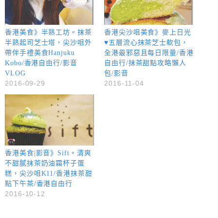
香港美食》半熟工坊。抹茶
香港尖沙咀美食》麥上日光
半熟起司芝士塔，尖沙咀外
♥五層流心抹茶芝士軟包，
帶伴手禮美食Hanjuku
全港最邪惡且每日限量/香港
Kobo/香港自由行/影音
自由行/抹茶甜點攻略懶人
VLOG
包/影音
2016-09-29
2016-11-04
香港美食|影音》Sift。清爽
不甜膩抹茶奶油霜杯子蛋
糕，尖沙咀K11/香港抹茶甜
點下午茶/香港自由行
2016-10-12