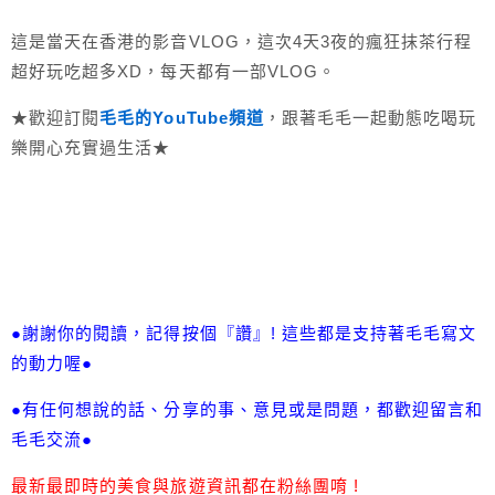
這是當天在香港的影音VLOG，這次4天3夜的瘋狂抹茶行程
超好玩吃超多XD，每天都有一部VLOG。
★歡迎訂閱
毛毛的YouTube頻道
，跟著毛毛一起動態吃喝玩
樂開心充實過生活★
●謝謝你的閱讀，記得按個『讚』! 這些都是支持著毛毛寫文
的動力喔●
●有任何想說的話、分享的事、意見或是問題，都歡迎留言和
毛毛交流●
最新最即時的美食與旅遊資訊都在粉絲團唷 !