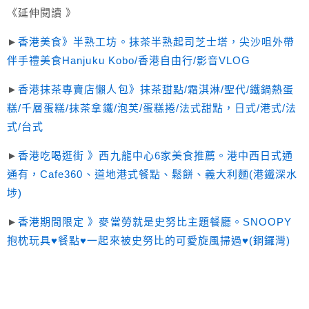
《延伸閱讀 》
►
香港美食》半熟工坊。抹茶半熟起司芝士塔，尖沙咀外帶
伴手禮美食Hanjuku Kobo/香港自由行/影音VLOG
►
香港抹茶專賣店懶人包》抹茶甜點/霜淇淋/聖代/鐵鍋熱蛋
糕/千層蛋糕/抹茶拿鐵/泡芙/蛋糕捲/法式甜點，日式/港式/法
式/台式
►
香港吃喝逛街 》西九龍中心6家美食推薦。港中西日式通
通有，Cafe360、道地港式餐點、鬆餅、義大利麵(港鐵深水
埗)
►
香港期間限定 》麥當勞就是史努比主題餐廳。SNOOPY
抱枕玩具♥餐點♥一起來被史努比的可愛旋風掃過♥(銅鑼灣)