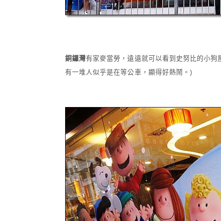
銅鑼灣
有家麥當勞，遠遠就可以看到史努比的小狗
有一堆人似乎是在等公車，顯得好熱鬧。)