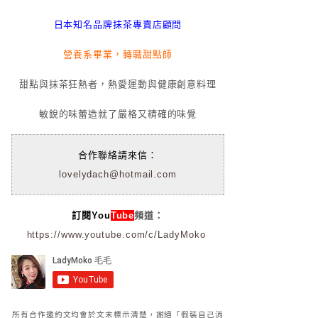
日本知名品牌抹茶專賣店顧問
營養系畢業，轉職甜點師
甜點與抹茶狂熱者，熱愛運動與健康創意料理
敏銳的味蕾造就了嚴格又精確的味覺
合作聯絡請來信：
lovelydach@hotmail.com
訂閱You
Tube
頻道：
https://www.youtube.com/c/LadyMoko
所有合作邀約文均會於文末標示清楚，謝絕「假裝自己消