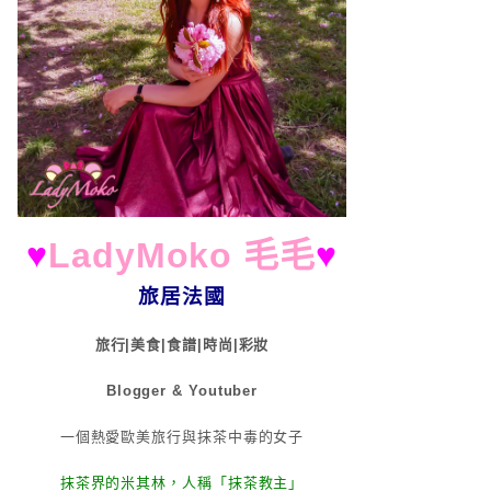
♥
LadyMoko 毛毛
♥
旅居法國
旅行|美食|食譜|時尚|彩妝
Blogger & Youtuber
一個熱愛歐美旅行與抹茶中毒的女子
抹茶界的米其林，人稱「抹茶教主」