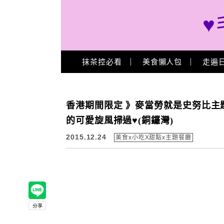
♥
Main Menu
抹茶控必看
美食懶人包
走遍
香港期間限定 》麥當勞就是史努比主題
的可愛旋風掃過♥(銅鑼灣)
2015.12.24
美食x小吃X甜點x主題餐廳