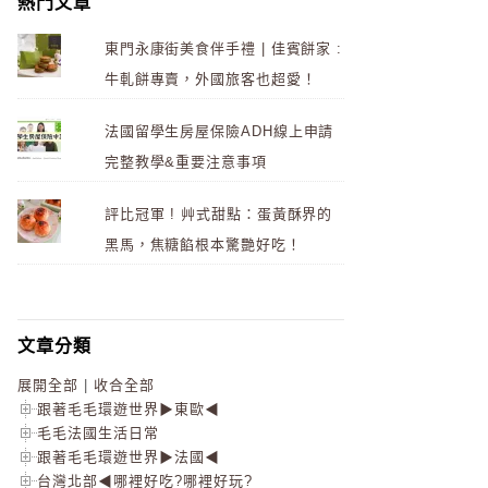
熱門文章
東門永康街美食伴手禮 | 佳賓餅家 :
牛軋餅專賣，外國旅客也超愛！
法國留學生房屋保險ADH線上申請
完整教學&重要注意事項
評比冠軍 ! 艸式甜點：蛋黃酥界的
黑馬，焦糖餡根本驚艷好吃！
文章分類
展開全部
|
收合全部
跟著毛毛環遊世界▶東歐◀
毛毛法國生活日常
跟著毛毛環遊世界▶法國◀
台灣北部◀哪裡好吃?哪裡好玩?