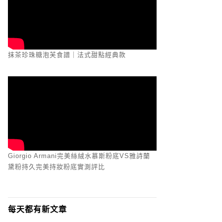
抹茶珍珠糖泡芙食譜｜法式甜點經典款
Giorgio Armani完美絲絨水慕斯粉底VS雅詩蘭
黛粉持久完美持妝粉底實測評比
每天都有新文章