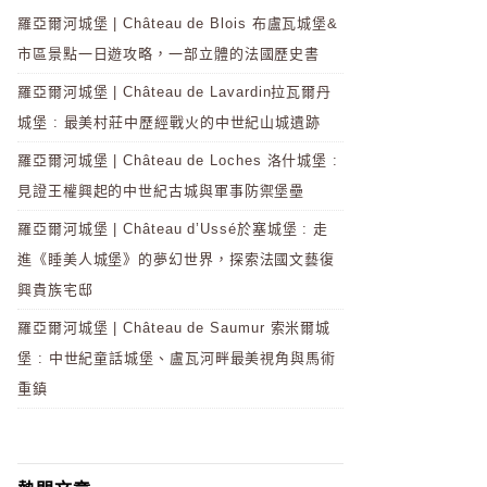
羅亞爾河城堡 | Château de Blois 布盧瓦城堡&
市區景點一日遊攻略，一部立體的法國歷史書
羅亞爾河城堡 | Château de Lavardin拉瓦爾丹
城堡 : 最美村莊中歷經戰火的中世紀山城遺跡
羅亞爾河城堡 | Château de Loches 洛什城堡 :
見證王權興起的中世紀古城與軍事防禦堡壘
羅亞爾河城堡 | Château d’Ussé於塞城堡 : 走
進《睡美人城堡》的夢幻世界，探索法國文藝復
興貴族宅邸
羅亞爾河城堡 | Château de Saumur 索米爾城
堡 : 中世紀童話城堡、盧瓦河畔最美視角與馬術
重鎮