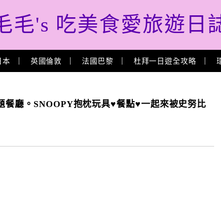
毛毛's 吃美食愛旅遊日
日本
英國倫敦
法國巴黎
杜拜一日遊全攻略
餐廳。SNOOPY抱枕玩具♥餐點♥一起來被史努比