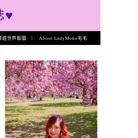
誌♥
環遊世界藍圖
About LadyMoko毛毛
About