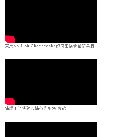
東京No.1 Mr.Cheesecake起司蛋糕食譜簡易版
抹爆！半熟融心抹茶乳酪塔 食譜