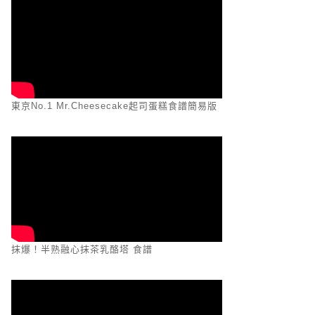
東京No.1 Mr.Cheesecake起司蛋糕食譜簡易版
抹爆！半熟融心抹茶乳酪塔 食譜