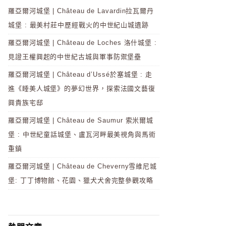
羅亞爾河城堡 | Château de Lavardin拉瓦爾丹
城堡 : 最美村莊中歷經戰火的中世紀山城遺跡
羅亞爾河城堡 | Château de Loches 洛什城堡 :
見證王權興起的中世紀古城與軍事防禦堡壘
羅亞爾河城堡 | Château d’Ussé於塞城堡 : 走
進《睡美人城堡》的夢幻世界，探索法國文藝復
興貴族宅邸
羅亞爾河城堡 | Château de Saumur 索米爾城
堡 : 中世紀童話城堡、盧瓦河畔最美視角與馬術
重鎮
羅亞爾河城堡 | Château de Cheverny雪維尼城
堡: 丁丁博物館、花園、獵犬犬舍完整參觀攻略