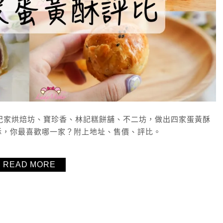
：紀家烘焙坊、寶珍香、林記糕餅舖、不二坊，做出四家蛋黃酥
酥，你最喜歡哪一家？附上地址、售價、評比。
READ MORE