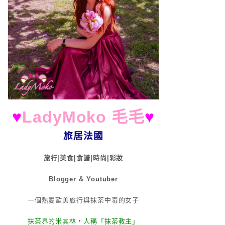
♥
LadyMoko 毛毛
♥
旅居法國
旅行|美食|食譜|時尚|彩妝
Blogger & Youtuber
一個熱愛歐美旅行與抹茶中毒的女子
抹茶界的米其林，人稱「抹茶教主」