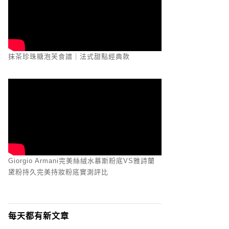
抹茶珍珠糖泡芙食譜｜法式甜點經典款
Giorgio Armani完美絲絨水慕斯粉底VS雅詩蘭
黛粉持久完美持妝粉底實測評比
每天都有新文章