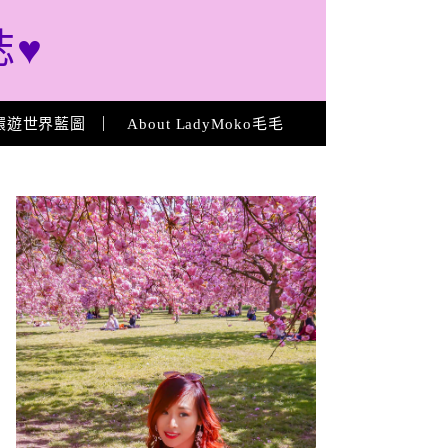
誌♥
環遊世界藍圖
About LadyMoko毛毛
About