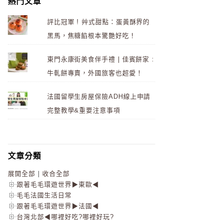
熱門文章
評比冠軍 ! 艸式甜點：蛋黃酥界的
黑馬，焦糖餡根本驚艷好吃！
東門永康街美食伴手禮 | 佳賓餅家 :
牛軋餅專賣，外國旅客也超愛！
法國留學生房屋保險ADH線上申請
完整教學&重要注意事項
文章分類
展開全部
|
收合全部
跟著毛毛環遊世界▶東歐◀
毛毛法國生活日常
跟著毛毛環遊世界▶法國◀
台灣北部◀哪裡好吃?哪裡好玩?