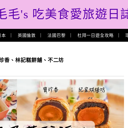
毛毛's 吃美食愛旅遊日
日本
英國倫敦
法國巴黎
杜拜一日遊全攻略
寶珍香、林記糕餅舖、不二坊