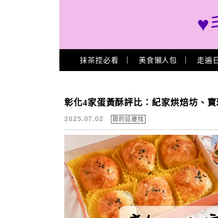
♥
Main Menu
抹茶控必看
美食懶人包
走遍
不二坊蛋黃酥
彰化4家蛋黃酥評比：紀家烘焙坊、
2025.07.02
甜的這邊找