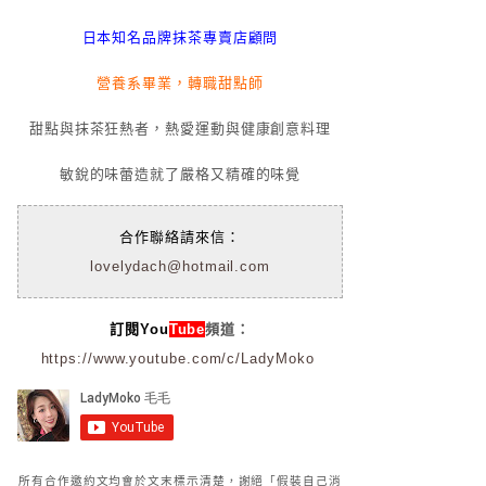
日本知名品牌抹茶專賣店顧問
營養系畢業，轉職甜點師
甜點與抹茶狂熱者，熱愛運動與健康創意料理
敏銳的味蕾造就了嚴格又精確的味覺
合作聯絡請來信：
lovelydach@hotmail.com
訂閱You
Tube
頻道：
https://www.youtube.com/c/LadyMoko
所有合作邀約文均會於文末標示清楚，謝絕「假裝自己消