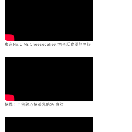
東京No.1 Mr.Cheesecake起司蛋糕食譜簡易版
抹爆！半熟融心抹茶乳酪塔 食譜