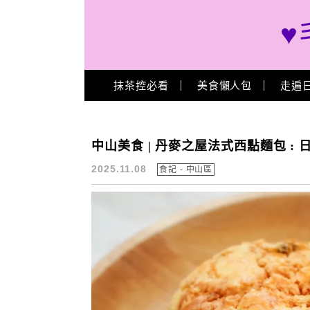
♥
Main Menu
抹茶控必看
美食懶人包
走遍
丹麥之屋法式西點麵包
中山美食 | 丹麥之屋法式西點麵包 :
2025.11.08
食記 - 中山區