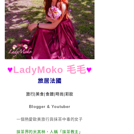
♥
LadyMoko 毛毛
♥
旅居法國
旅行|美食|食譜|時尚|彩妝
Blogger & Youtuber
一個熱愛歐美旅行與抹茶中毒的女子
抹茶界的米其林，人稱「抹茶教主」