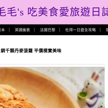
毛毛's 吃美食愛旅遊日
日本
英國倫敦
法國巴黎
杜拜一日遊全攻略
 日銷千顆丹麥菠蘿 平價樸實美味