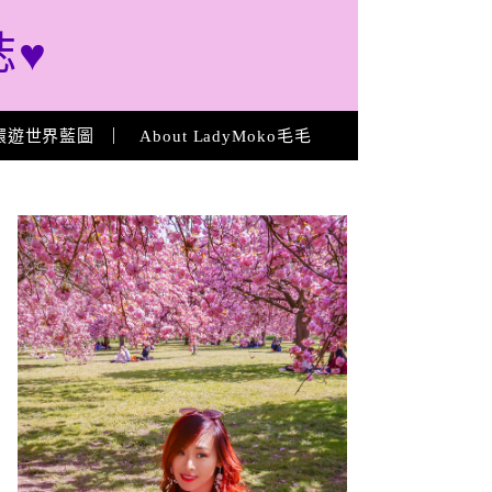
誌♥
環遊世界藍圖
About LadyMoko毛毛
About