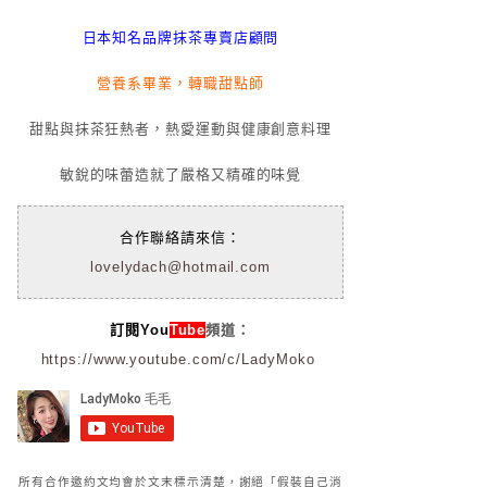
日本知名品牌抹茶專賣店顧問
營養系畢業，轉職甜點師
甜點與抹茶狂熱者，熱愛運動與健康創意料理
敏銳的味蕾造就了嚴格又精確的味覺
合作聯絡請來信：
lovelydach@hotmail.com
訂閱You
Tube
頻道：
https://www.youtube.com/c/LadyMoko
所有合作邀約文均會於文末標示清楚，謝絕「假裝自己消