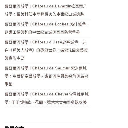
羅亞爾河城堡 | Château de Lavardin拉瓦爾丹
城堡 : 最美村莊中歷經戰火的中世紀山城遺跡
羅亞爾河城堡 | Château de Loches 洛什城堡 :
見證王權興起的中世紀古城與軍事防禦堡壘
羅亞爾河城堡 | Château d’Ussé於塞城堡 : 走
進《睡美人城堡》的夢幻世界，探索法國文藝復
興貴族宅邸
羅亞爾河城堡 | Château de Saumur 索米爾城
堡 : 中世紀童話城堡、盧瓦河畔最美視角與馬術
重鎮
羅亞爾河城堡 | Château de Cheverny雪維尼城
堡: 丁丁博物館、花園、獵犬犬舍完整參觀攻略