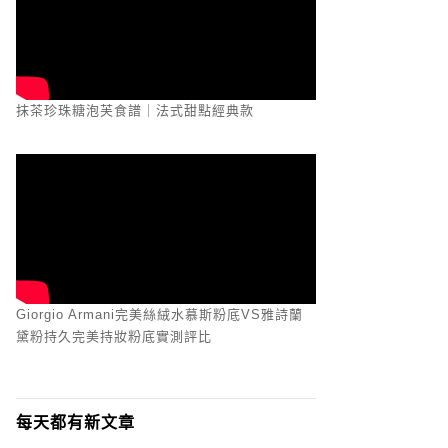
抹茶珍珠糖泡芙食譜｜法式甜點經典款
Giorgio Armani完美絲絨水慕斯粉底VS雅詩蘭
黛粉持久完美持妝粉底實測評比
每天都有新文章