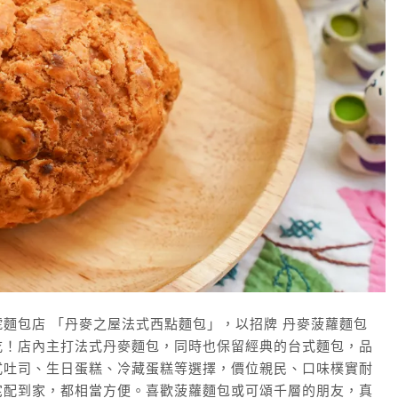
麵包店 「丹麥之屋法式西點麵包」，以招牌 丹麥菠蘿麵包
吃！店內主打法式丹麥麵包，同時也保留經典的台式麵包，品
式吐司、生日蛋糕、冷藏蛋糕等選擇，價位親民、口味樸實耐
宅配到家，都相當方便。喜歡菠蘿麵包或可頌千層的朋友，真