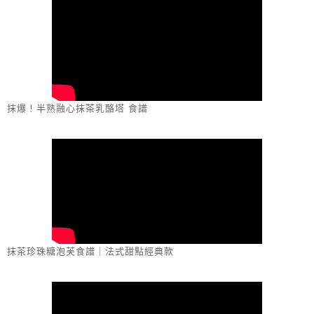
抹爆！半熟融心抹茶乳酪塔 食譜
抹茶珍珠糖泡芙食譜｜法式甜點經典款