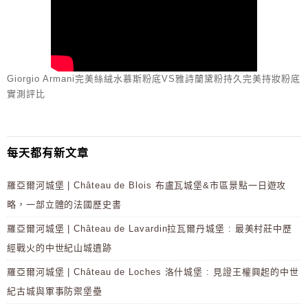
Giorgio Armani完美絲絨水慕斯粉底VS雅詩蘭黛粉持久完美持妝粉底
實測評比
每天都有新文章
羅亞爾河城堡 | Château de Blois 布盧瓦城堡&市區景點一日遊攻
略，一部立體的法國歷史書
羅亞爾河城堡 | Château de Lavardin拉瓦爾丹城堡 : 最美村莊中歷
經戰火的中世紀山城遺跡
羅亞爾河城堡 | Château de Loches 洛什城堡 : 見證王權興起的中世
紀古城與軍事防禦堡壘