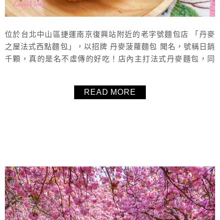
位於台北中山區捷運南京復興站附近的老字號麵包店 「丹麥
之屋法式西點麵包」，以招牌 丹麥菠蘿麵包 聞名，號稱日銷
千顆，真的是名不虛傳的好吃！店內主打法式丹麥麵包，同
時也保留經典的台式麵包，品項非常多元，包括千層可頌、
菠蘿麵包、台式吐司、生日蛋糕、冷藏蛋糕等選擇，價位親
READ MORE
民、口味樸實耐吃。不論是想外帶當早餐、下午茶，或是要
宅配到家，都相當方便。喜歡菠蘿麵包或可頌千層的朋友，
真的很推薦來試試「丹麥之屋」！
About