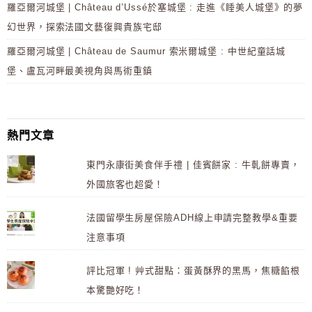
羅亞爾河城堡 | Château d’Ussé於塞城堡 : 走進《睡美人城堡》的夢
幻世界，探索法國文藝復興貴族宅邸
羅亞爾河城堡 | Château de Saumur 索米爾城堡 : 中世紀童話城
堡、盧瓦河畔最美視角與馬術重鎮
熱門文章
東門永康街美食伴手禮 | 佳賓餅家 : 牛軋餅專賣，
外國旅客也超愛！
法國留學生房屋保險ADH線上申請完整教學&重要
注意事項
評比冠軍 ! 艸式甜點：蛋黃酥界的黑馬，焦糖餡根
本驚艷好吃！