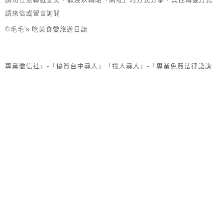
請來信或留言詢問
©毛毛's 吃美食愛旅遊日誌
專業
徵信社
」-「優質
台中尋人
」「找人
尋人
」-「專業
免費法律諮詢