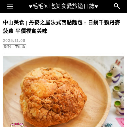
Main Menu
♥毛毛's 吃美食愛旅遊日誌♥
丹麥之屋龍江總店
中山美食 | 丹麥之屋法式西點麵包 : 日銷千顆丹麥
菠蘿 平價樸實美味
2025.11.08
食記 - 中山區