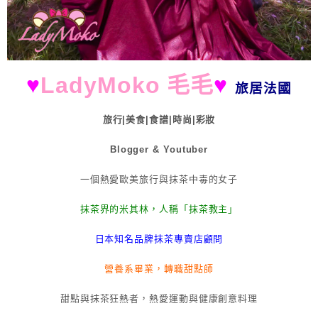
♥
LadyMoko 毛毛
♥
旅居法國
旅行|美食|食譜|時尚|彩妝
Blogger & Youtuber
一個熱愛歐美旅行與抹茶中毒的女子
抹茶界的米其林，人稱「抹茶教主」
日本知名品牌抹茶專賣店顧問
營養系畢業，轉職甜點師
甜點與抹茶狂熱者，熱愛運動與健康創意料理