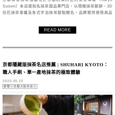
Suisen）本店是知名抹茶甜品專門店，以現做抹茶蕨餅、3D
拉花抹茶拿鐵及各式宇治抹茶甜點聞名。品牌堅持使用高品
質日本國產蕨餅粉與京都宇治抹茶，將傳統茶道文化結合創
新甜品，帶來視覺與味覺的雙重享受。無論是濃郁滑順的抹
READ MORE
茶飲品，還是入口即化的現做蕨餅，茶寮翠泉都是抹茶控不
能錯過的夢幻名店。
京都隱藏版抹茶名店推薦 | SHUHARI KYOTO：
職人手刷、單一產地抹茶的極致體驗
2025.05.25
賞櫻❀京都大阪奈良❀