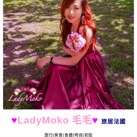
♥
LadyMoko 毛毛
♥
旅居法國
旅行|美食|食譜|時尚|彩妝