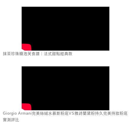
抹茶珍珠糖泡芙食譜｜法式甜點經典款
Giorgio Armani完美絲絨水慕斯粉底VS雅詩蘭黛粉持久完美持妝粉底
實測評比