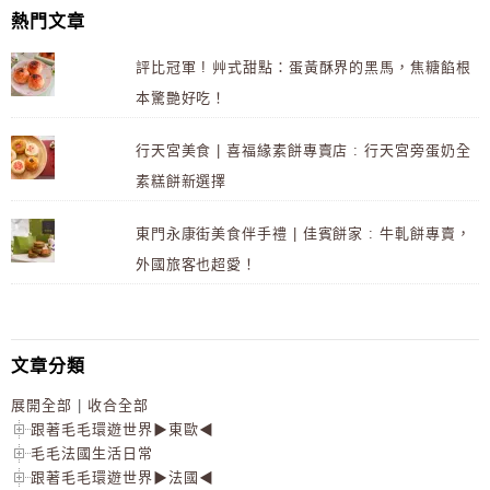
熱門文章
評比冠軍 ! 艸式甜點：蛋黃酥界的黑馬，焦糖餡根
本驚艷好吃！
行天宮美食 | 喜福緣素餅專賣店 : 行天宮旁蛋奶全
素糕餅新選擇
東門永康街美食伴手禮 | 佳賓餅家 : 牛軋餅專賣，
外國旅客也超愛！
文章分類
展開全部
|
收合全部
跟著毛毛環遊世界▶東歐◀
毛毛法國生活日常
跟著毛毛環遊世界▶法國◀