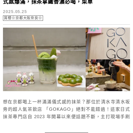
式感爆滿，抹茶拿鐵香濃必喝，菜單
2025.05.25
賞櫻❀京都大阪奈良❀
想在京都喝上一杯滿滿儀式感的抹茶？那位於清水寺清水坂
旁的超人氣茶飲店 「GOKAGO」絕對不能錯過！這家日式
抹茶專門店自 2023 年開幕以來便話題不斷，主打現場手刷
抹茶、濃郁抹茶拿鐵、抹茶冰淇淋，以及造型吸睛的茶筅餅
乾等創意茶點，巧妙融合傳統茶道與現代風味。無論你是資