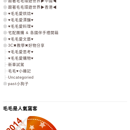
跟著毛毛環遊世界▶中國◀
跟著毛毛環遊世界▶香港◀
♥毛毛愛烘焙♥
♥毛毛愛漂釀♥
♥毛毛愛料理♥
宅配團購 & 各國伴手禮開箱
♥毛毛愛文藝♥
3C✖教學✖好物分享
♥毛毛愛思考♥
♥毛毛愛購物♥
新車試駕
毛毛♥小雜記
Uncategoried
past小狗子
毛毛是人氣窩客