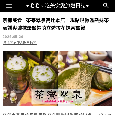
Main Menu
♥毛毛's 吃美食愛旅遊日誌♥
京都必吃
京都美食 | 茶寮翠泉高辻本店，現點現做溫熱抹茶
蕨餅與濃抹爆擊超萌立體拉花抹茶拿鐵
2025.05.26
賞櫻❀京都大阪奈良❀
京都美食抹茶推薦位於京都四條附近的茶寮翠泉（Saryo