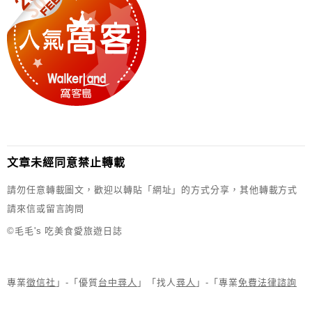
文章未經同意禁止轉載
請勿任意轉載圖文，歡迎以轉貼「網址」的方式分享，其他轉載方式
請來信或留言詢問
©毛毛's 吃美食愛旅遊日誌
專業
徵信社
」-「優質
台中尋人
」「找人
尋人
」-「專業
免費法律諮詢