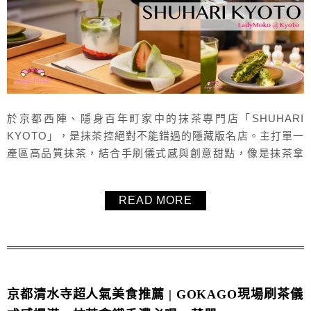
於京都西陣、隱身百年町家中的抹茶專門店「SHUHARI
KYOTO」，是抹茶控絕對不能錯過的隱藏版名店。主打單一
產區高品質抹茶，結合手刷儀式感與創意甜點，像是抹茶拿
鐵、草莓抹茶牛奶、大福、銅鑼燒等，每一款都展現出濃郁
茶香與細緻口感。從空間設計到味覺體驗，每個細節都充滿
READ MORE
京都風格與職人精神，是喜歡抹茶、追求質感的旅人必訪的
京都抹茶名店之一。
京都清水寺超人氣美食推薦 | GOKAGO現場刷茶儀