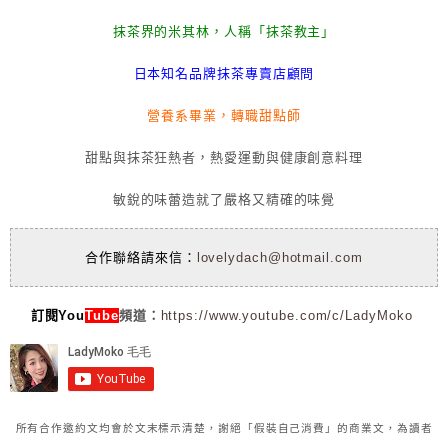
抹茶界的米其林，人稱「抹茶教主」
日本知名品牌抹茶專賣店顧問
營養系畢業，轉職甜點師
甜點與抹茶狂熱者，熱愛運動與健康創意料理
敏銳的味蕾造就了嚴格又精確的味覺
合作聯絡請來信：
lovelydach@hotmail.com
訂閱You
Tube
頻道：
https://www.youtube.com/c/LadyMoko
所有合作邀約文均會於文末標示清楚，謝絕「假裝自己消費」的商業文，為讀者