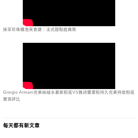
抹茶珍珠糖泡芙食譜｜法式甜點經典款
Giorgio Armani完美絲絨水慕斯粉底VS雅詩蘭黛粉持久完美持妝粉底
實測評比
每天都有新文章