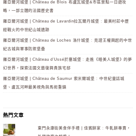
羅亞爾河城堡 | Château de Blois 布盧瓦城堡&市區景點一日遊攻
略，一部立體的法國歷史書
羅亞爾河城堡 | Château de Lavardin拉瓦爾丹城堡 : 最美村莊中歷
經戰火的中世紀山城遺跡
羅亞爾河城堡 | Château de Loches 洛什城堡 : 見證王權興起的中世
紀古城與軍事防禦堡壘
羅亞爾河城堡 | Château d’Ussé於塞城堡 : 走進《睡美人城堡》的夢
幻世界，探索法國文藝復興貴族宅邸
羅亞爾河城堡 | Château de Saumur 索米爾城堡 : 中世紀童話城
堡、盧瓦河畔最美視角與馬術重鎮
熱門文章
東門永康街美食伴手禮 | 佳賓餅家 : 牛軋餅專賣，