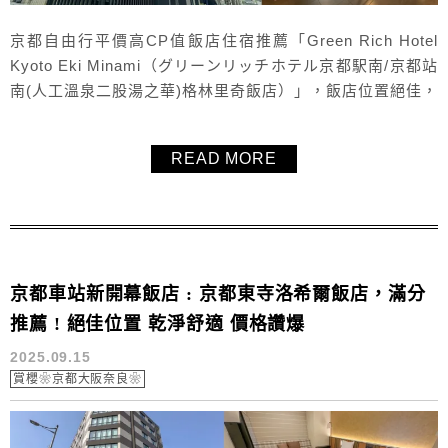
京都自由行平價高CP值飯店住宿推薦「Green Rich Hotel
Kyoto Eki Minami（グリーンリッチホテル京都駅南/京都站
南(人工溫泉二股湯之華)格林里奇飯店）」，飯店位置絕佳，
走路就能到京都車站，交通方便前往各大景點。房間寬敞、
130公分大床太好睡！非常舒適乾淨且多項貼心服務與設施，
READ MORE
價格更是令人太滿意！櫻花季旺季也能符合小資女預算！另
外還有日式與西式的自助早餐，以及房客專屬的公...
京都車站新開幕飯店 : 京都東寺洛希爾飯店，滿分
推薦 ! 絕佳位置 乾淨舒適 價格讚爆
2025.09.15
賞櫻❀京都大阪奈良❀