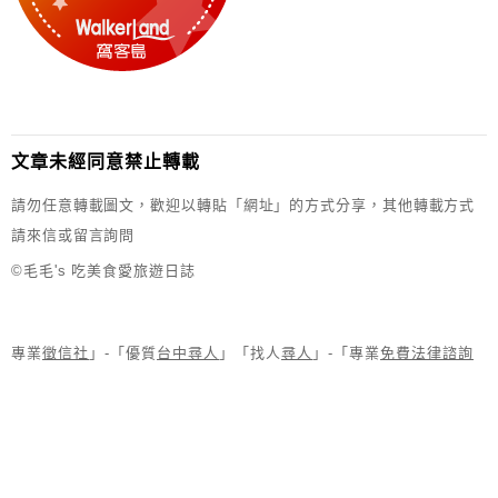
文章未經同意禁止轉載
請勿任意轉載圖文，歡迎以轉貼「網址」的方式分享，其他轉載方式
請來信或留言詢問
©毛毛's 吃美食愛旅遊日誌
專業
徵信社
」-「優質
台中尋人
」「找人
尋人
」-「專業
免費法律諮詢