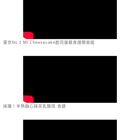
東京No.1 Mr.Cheesecake起司蛋糕食譜簡易版
抹爆！半熟融心抹茶乳酪塔 食譜