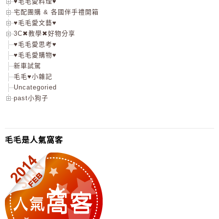
♥毛毛愛料理♥
宅配團購 & 各國伴手禮開箱
♥毛毛愛文藝♥
3C✖教學✖好物分享
♥毛毛愛思考♥
♥毛毛愛購物♥
新車試駕
毛毛♥小雜記
Uncategoried
past小狗子
毛毛是人氣窩客