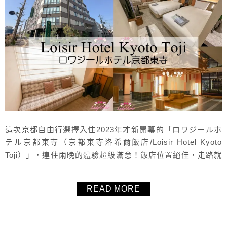
這次京都自由行選擇入住2023年才新開幕的「ロワジールホ
テル京都東寺（京都東寺洛希爾飯店/Loisir Hotel Kyoto
Toji）」，連住兩晚的體驗超級滿意！飯店位置絕佳，走路就
能到京都車站，交通方便前往各大景點。房間寬敞、超新乾
淨又舒適，床鋪好睡到一覺到天亮，還能自行調整室內溫
READ MORE
度，非常貼心。價格更是令人驚喜，櫻花季旺季也能符合小
資女預算，淡季更是CP值爆表！另外還有日式與西式的自助
早餐，...