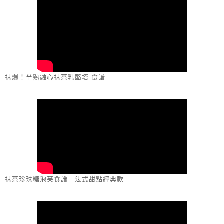
抹爆！半熟融心抹茶乳酪塔 食譜
抹茶珍珠糖泡芙食譜｜法式甜點經典款