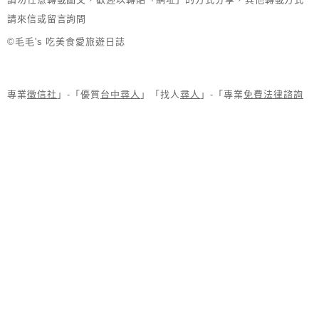
請來信或留言詢問
©毛毛's 吃美食愛旅遊日誌
專業
徵信社
」-「優質
台中尋人
」「找人
尋人
」-「專業
免費法律諮詢