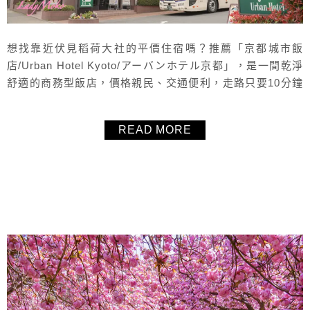
想找靠近伏見稻荷大社的平價住宿嗎？推薦「京都城市飯
店/Urban Hotel Kyoto/アーバンホテル京都」，是一間乾淨
舒適的商務型飯店，價格親民、交通便利，走路只要10分鐘
就能到達京都必訪的伏見稻荷大社與著名的千本鳥居，清晨
還能輕鬆拍到無人空景。雖然離京都車站稍微遠一些，但地
READ MORE
鐵、JR、公車皆可直達，無論是前往清水寺、金閣寺、嵐
山，還是到宇治一日遊都非常方便，是京都自由行想找便宜
飯店、交通方便住...
About