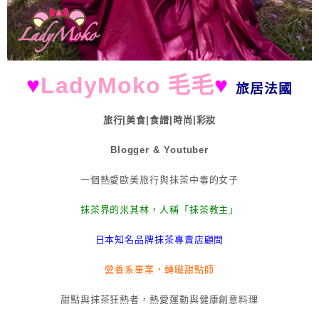
♥
LadyMoko 毛毛
♥
旅居法國
旅行|美食|食譜|時尚|彩妝
Blogger & Youtuber
一個熱愛歐美旅行與抹茶中毒的女子
抹茶界的米其林，人稱「抹茶教主」
日本知名品牌抹茶專賣店顧問
營養系畢業，轉職甜點師
甜點與抹茶狂熱者，熱愛運動與健康創意料理