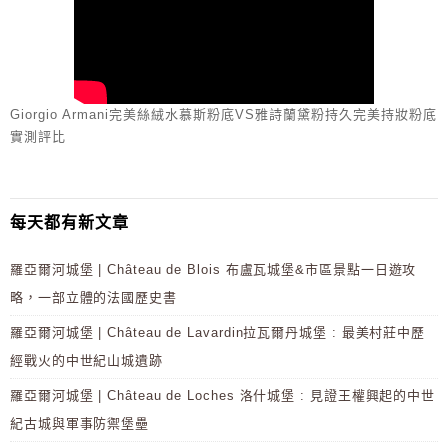
Giorgio Armani完美絲絨水慕斯粉底VS雅詩蘭黛粉持久完美持妝粉底
實測評比
每天都有新文章
羅亞爾河城堡 | Château de Blois 布盧瓦城堡&市區景點一日遊攻
略，一部立體的法國歷史書
羅亞爾河城堡 | Château de Lavardin拉瓦爾丹城堡 : 最美村莊中歷
經戰火的中世紀山城遺跡
羅亞爾河城堡 | Château de Loches 洛什城堡 : 見證王權興起的中世
紀古城與軍事防禦堡壘