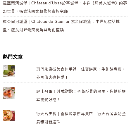
羅亞爾河城堡 | Château d’Ussé於塞城堡 : 走進《睡美人城堡》的夢
幻世界，探索法國文藝復興貴族宅邸
羅亞爾河城堡 | Château de Saumur 索米爾城堡 : 中世紀童話城
堡、盧瓦河畔最美視角與馬術重鎮
熱門文章
東門永康街美食伴手禮 | 佳賓餅家 : 牛軋餅專賣，
外國旅客也超愛！
評比冠軍 ! 艸式甜點：蛋黃酥界的黑馬，焦糖餡根
本驚艷好吃！
行天宮美食 | 喜福緣素餅專賣店 : 行天宮旁蛋奶全
素糕餅新選擇