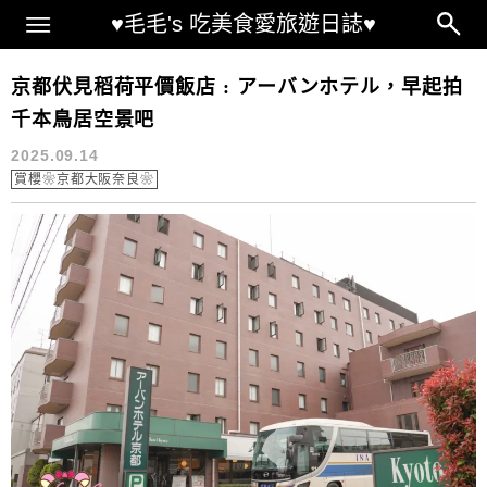
Main Menu
♥毛毛's 吃美食愛旅遊日誌♥
伏見稻荷大社附近住宿
京都伏見稻荷平價飯店 : アーバンホテル，早起拍
千本鳥居空景吧
2025.09.14
賞櫻❀京都大阪奈良❀