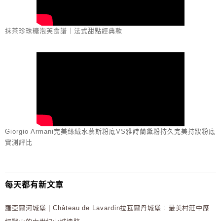
抹茶珍珠糖泡芙食譜｜法式甜點經典款
Giorgio Armani完美絲絨水慕斯粉底VS雅詩蘭黛粉持久完美持妝粉底
實測評比
每天都有新文章
羅亞爾河城堡 | Château de Lavardin拉瓦爾丹城堡 : 最美村莊中歷