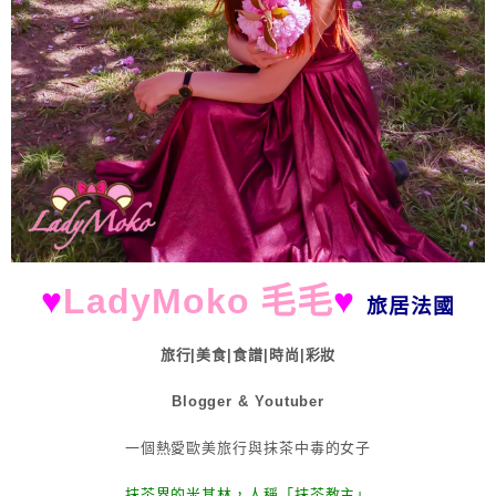
♥
LadyMoko 毛毛
♥
旅居法國
旅行|美食|食譜|時尚|彩妝
Blogger & Youtuber
一個熱愛歐美旅行與抹茶中毒的女子
抹茶界的米其林，人稱「抹茶教主」