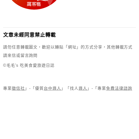
文章未經同意禁止轉載
請勿任意轉載圖文，歡迎以轉貼「網址」的方式分享，其他轉載方式
請來信或留言詢問
©毛毛's 吃美食愛旅遊日誌
專業
徵信社
」-「優質
台中尋人
」「找人
尋人
」-「專業
免費法律諮詢