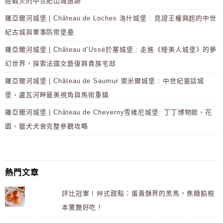
經戰火的中世紀山城遺跡
羅亞爾河城堡 | Château de Loches 洛什城堡 : 見證王權興起的中世
紀古城與軍事防禦堡壘
羅亞爾河城堡 | Château d’Ussé於塞城堡 : 走進《睡美人城堡》的夢
幻世界，探索法國文藝復興貴族宅邸
羅亞爾河城堡 | Château de Saumur 索米爾城堡 : 中世紀童話城
堡、盧瓦河畔最美視角與馬術重鎮
羅亞爾河城堡 | Château de Cheverny雪維尼城堡: 丁丁博物館、花
園、獵犬犬舍完整參觀攻略
熱門文章
評比冠軍 ! 艸式甜點：蛋黃酥界的黑馬，焦糖餡根
本驚艷好吃！