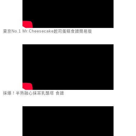
東京No.1 Mr.Cheesecake起司蛋糕食譜簡易版
抹爆！半熟融心抹茶乳酪塔 食譜