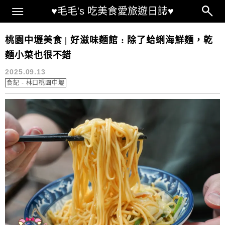
Main Menu
♥毛毛's 吃美食愛旅遊日誌♥
內壢美食
桃園中壢美食 | 好滋味麵館 : 除了蛤蜊海鮮麵，乾
麵小菜也很不錯
2025.09.13
食記 - 林口桃園中壢