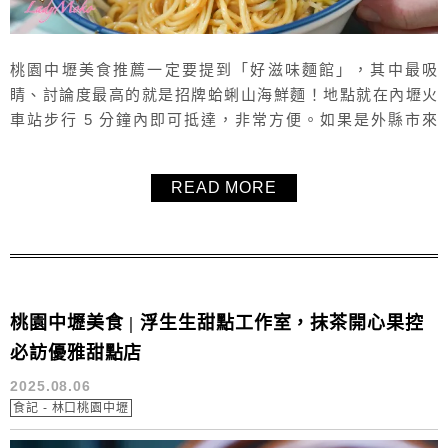
桃園中壢美食推薦一定要提到「好滋味麵館」，其中最吸
睛、討論度最高的就是招牌蛤蜊山海鮮麵！地點就在內壢火
車站步行 5 分鐘內即可抵達，非常方便。如果是外縣市來
訪，更可以把行程安排成「浮生生甜點工作室＋好滋味麵
館」的完美行程，先吃甜點再接晚餐，一次吃飽吃好，甜鹹
READ MORE
都吃到。除了必點的海鮮麵外，店內一般乾麵和小菜份量也
很足，味道表現中規中矩，但依然是桃園中壢在地人常吃、
值得推薦的小吃美食選擇。
桃園中壢美食 | 浮生生甜點工作室，抹茶開心果控
必訪優雅甜點店
2025.08.06
食記 - 林口桃園中壢