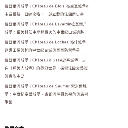
羅亞爾河城堡 | Château de Blois 布盧瓦城堡&
市區景點一日遊攻略，一部立體的法國歷史書
羅亞爾河城堡 | Château de Lavardin拉瓦爾丹
城堡 : 最美村莊中歷經戰火的中世紀山城遺跡
羅亞爾河城堡 | Château de Loches 洛什城堡 :
見證王權興起的中世紀古城與軍事防禦堡壘
羅亞爾河城堡 | Château d’Ussé於塞城堡 : 走
進《睡美人城堡》的夢幻世界，探索法國文藝復
興貴族宅邸
羅亞爾河城堡 | Château de Saumur 索米爾城
堡 : 中世紀童話城堡、盧瓦河畔最美視角與馬術
重鎮