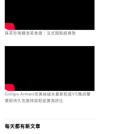
抹茶珍珠糖泡芙食譜｜法式甜點經典款
Giorgio Armani完美絲絨水慕斯粉底VS雅詩蘭
黛粉持久完美持妝粉底實測評比
每天都有新文章