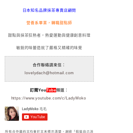
日本知名品牌抹茶專賣店顧問
營養系畢業，轉職甜點師
甜點與抹茶狂熱者，熱愛運動與健康創意料理
敏銳的味蕾造就了嚴格又精確的味覺
合作聯絡請來信：
lovelydach@hotmail.com
訂閱You
Tube
頻道：
https://www.youtube.com/c/LadyMoko
所有合作邀約文均會於文末標示清楚，謝絕「假裝自己消