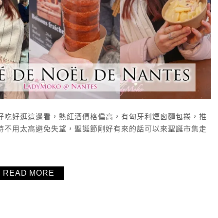
哪些好吃好逛這邊看，熱紅酒價格偏高，有匈牙利煙囪麵包捲，推
誕裝飾期待不用太高避免失望，聖誕節剛好有來的話可以來聖誕市集走
READ MORE