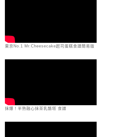
東京No.1 Mr.Cheesecake起司蛋糕食譜簡易版
抹爆！半熟融心抹茶乳酪塔 食譜