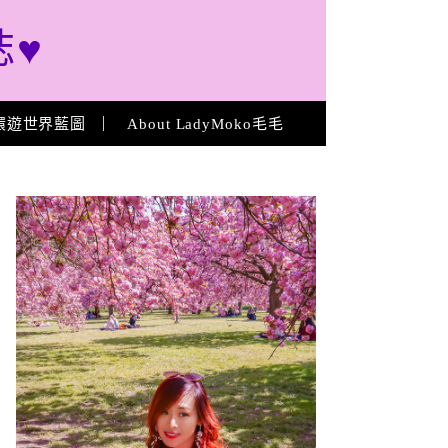
誌♥
環遊世界藍圖
About LadyMoko毛毛
About