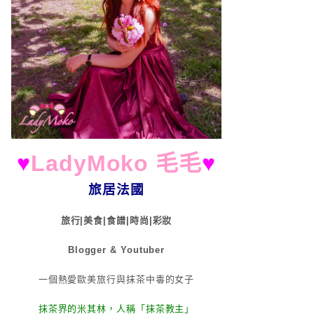
♥
LadyMoko 毛毛
♥
旅居法國
旅行|美食|食譜|時尚|彩妝
Blogger & Youtuber
一個熱愛歐美旅行與抹茶中毒的女子
抹茶界的米其林，人稱「抹茶教主」