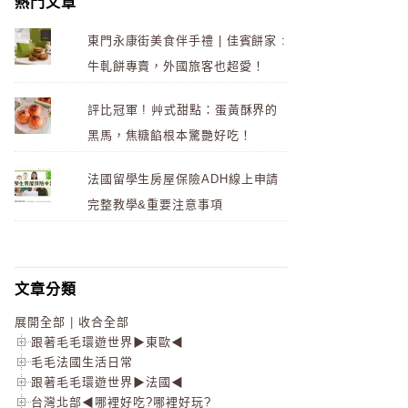
熱門文章
東門永康街美食伴手禮 | 佳賓餅家 :
牛軋餅專賣，外國旅客也超愛！
評比冠軍 ! 艸式甜點：蛋黃酥界的
黑馬，焦糖餡根本驚艷好吃！
法國留學生房屋保險ADH線上申請
完整教學&重要注意事項
文章分類
展開全部
|
收合全部
跟著毛毛環遊世界▶東歐◀
毛毛法國生活日常
跟著毛毛環遊世界▶法國◀
台灣北部◀哪裡好吃?哪裡好玩?