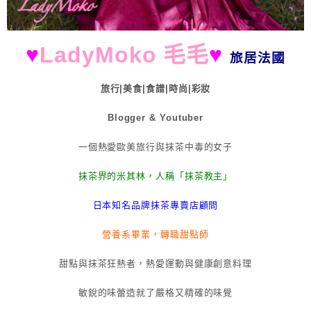
♥
LadyMoko 毛毛
♥
旅居法國
旅行|美食|食譜|時尚|彩妝
Blogger & Youtuber
一個熱愛歐美旅行與抹茶中毒的女子
抹茶界的米其林，人稱「抹茶教主」
日本知名品牌抹茶專賣店顧問
營養系畢業，轉職甜點師
甜點與抹茶狂熱者，熱愛運動與健康創意料理
敏銳的味蕾造就了嚴格又精確的味覺