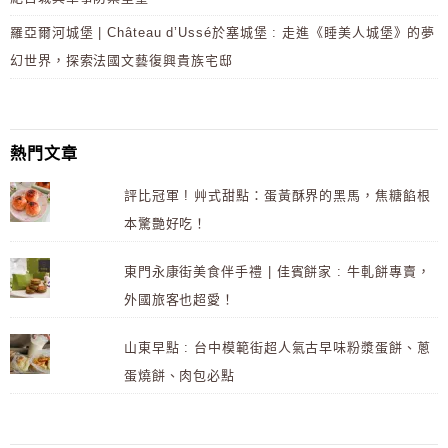
羅亞爾河城堡 | Château d’Ussé於塞城堡 : 走進《睡美人城堡》的夢
幻世界，探索法國文藝復興貴族宅邸
熱門文章
評比冠軍 ! 艸式甜點：蛋黃酥界的黑馬，焦糖餡根
本驚艷好吃！
東門永康街美食伴手禮 | 佳賓餅家 : 牛軋餅專賣，
外國旅客也超愛！
山東早點 : 台中模範街超人氣古早味粉漿蛋餅、蔥
蛋燒餅、肉包必點