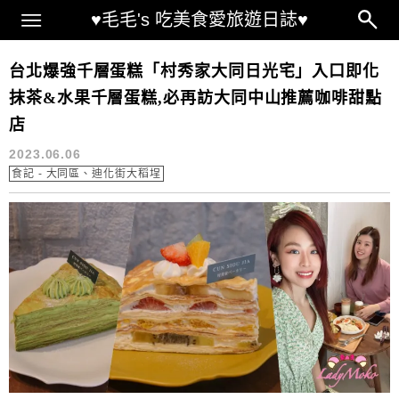
Main Menu
♥毛毛's 吃美食愛旅遊日誌♥
台北抹茶千層推薦
台北爆強千層蛋糕「村秀家大同日光宅」入口即化
抹茶&水果千層蛋糕,必再訪大同中山推薦咖啡甜點
店
2023.06.06
食記 - 大同區、迪化街大稻埕