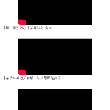
抹爆！半熟融心抹茶乳酪塔 食譜
抹茶珍珠糖泡芙食譜｜法式甜點經典款