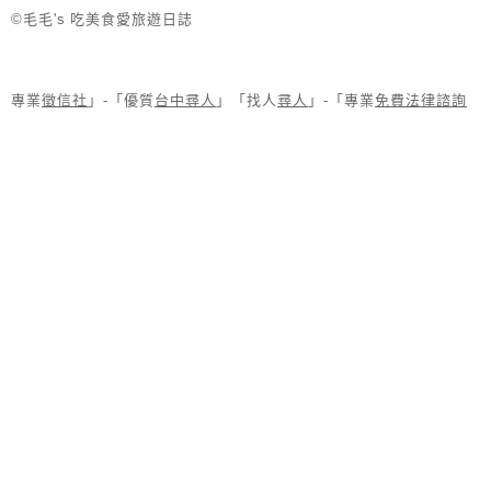
©毛毛's 吃美食愛旅遊日誌
專業
徵信社
」-「優質
台中尋人
」「找人
尋人
」-「專業
免費法律諮詢