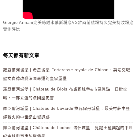
Giorgio Armani完美絲絨水慕斯粉底VS雅詩蘭黛粉持久完美持妝粉底
實測評比
每天都有新文章
羅亞爾河城堡 | 希農城堡 Forteresse royale de Chinon : 英法交戰
聖女貞德改變法國命運的皇家堡壘
羅亞爾河城堡 | Château de Blois 布盧瓦城堡&市區景點一日遊攻
略，一部立體的法國歷史書
羅亞爾河城堡 | Château de Lavardin拉瓦爾丹城堡 : 最美村莊中歷
經戰火的中世紀山城遺跡
羅亞爾河城堡 | Château de Loches 洛什城堡 : 見證王權興起的中世
紀古城與軍事防禦堡壘