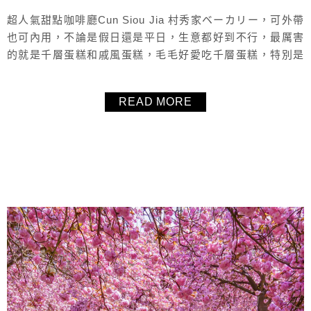
超人氣甜點咖啡廳Cun Siou Jia 村秀家ベーカリー，可外帶
也可內用，不論是假日還是平日，生意都好到不行，最厲害
的就是千層蛋糕和戚風蛋糕，毛毛好愛吃千層蛋糕，特別是
住在法國久了，真的是超想念千層蛋糕！上網一查，位於捷
運民權西路站大同區附近的Cun Siou Jia 村秀家ベーカリ
READ MORE
ー，評價真是好到不行，甚至有人說是台北最強千層蛋糕，
評價這麼高的千層蛋糕甜點店，一定要來吃吃看！結論是～
絕對要再訪...
About