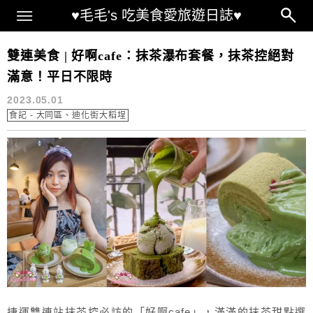
Main Menu
♥毛毛's 吃美食愛旅遊日誌♥
台北抹茶咖啡廳
雙連美食 | 好啊cafe：抹茶瀑布套餐，抹茶控絕對
滿意！平日不限時
2023.05.01
食記 - 大同區、迪化街大稻埕
捷運雙連站抹茶控必訪的「好啊cafe」，滿滿的抹茶甜點選