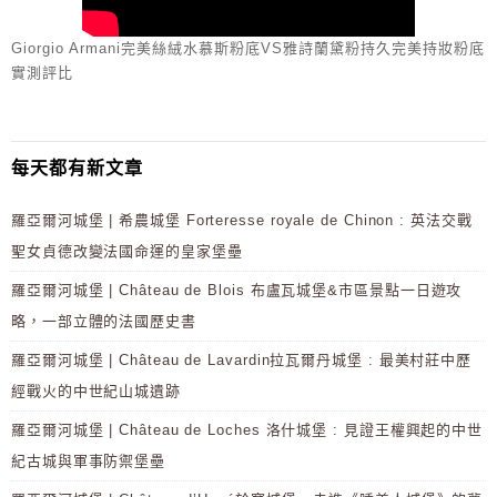
Giorgio Armani完美絲絨水慕斯粉底VS雅詩蘭黛粉持久完美持妝粉底
實測評比
每天都有新文章
羅亞爾河城堡 | 希農城堡 Forteresse royale de Chinon : 英法交戰
聖女貞德改變法國命運的皇家堡壘
羅亞爾河城堡 | Château de Blois 布盧瓦城堡&市區景點一日遊攻
略，一部立體的法國歷史書
羅亞爾河城堡 | Château de Lavardin拉瓦爾丹城堡 : 最美村莊中歷
經戰火的中世紀山城遺跡
羅亞爾河城堡 | Château de Loches 洛什城堡 : 見證王權興起的中世
紀古城與軍事防禦堡壘