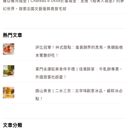
羅亞爾河城堡 | Château d’Ussé於塞城堡 : 走進《睡美人城堡》的夢
幻世界，探索法國文藝復興貴族宅邸
熱門文章
評比冠軍 ! 艸式甜點：蛋黃酥界的黑馬，焦糖餡根
本驚艷好吃！
東門永康街美食伴手禮 | 佳賓餅家 : 牛軋餅專賣，
外國旅客也超愛！
圓山美食 | 二水三京：古早味創意冰品，鹼粽冰必
點！
文章分類