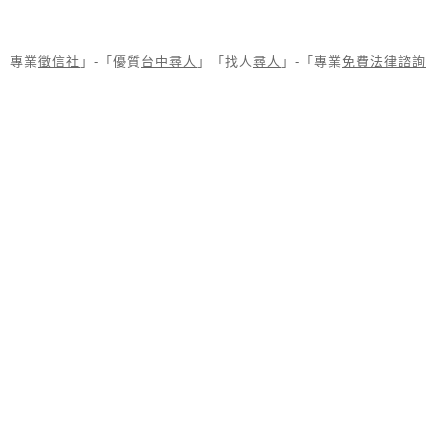
專業
徵信社
」-「優質
台中尋人
」「找人
尋人
」-「專業
免費法律諮詢