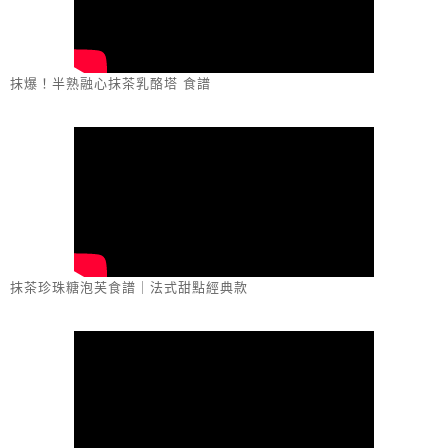
抹爆！半熟融心抹茶乳酪塔 食譜
抹茶珍珠糖泡芙食譜｜法式甜點經典款