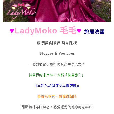
♥
LadyMoko 毛毛
♥
旅居法國
旅行|美食|食譜|時尚|彩妝
Blogger & Youtuber
一個熱愛歐美旅行與抹茶中毒的女子
抹茶界的米其林，人稱「抹茶教主」
日本知名品牌抹茶專賣店顧問
營養系畢業，轉職甜點師
甜點與抹茶狂熱者，熱愛運動與健康創意料理