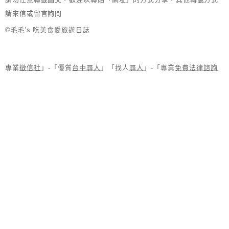
請來信或留言詢問
©毛毛's 吃美食愛旅遊日誌
專業
徵信社
」-「優質
台中尋人
」「找人
尋人
」-「專業
免費法律諮詢