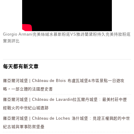
Giorgio Armani完美絲絨水慕斯粉底VS雅詩蘭黛粉持久完美持妝粉底
實測評比
每天都有新文章
羅亞爾河城堡 | Château de Blois 布盧瓦城堡&市區景點一日遊攻
略，一部立體的法國歷史書
羅亞爾河城堡 | Château de Lavardin拉瓦爾丹城堡 : 最美村莊中歷
經戰火的中世紀山城遺跡
羅亞爾河城堡 | Château de Loches 洛什城堡 : 見證王權興起的中世
紀古城與軍事防禦堡壘