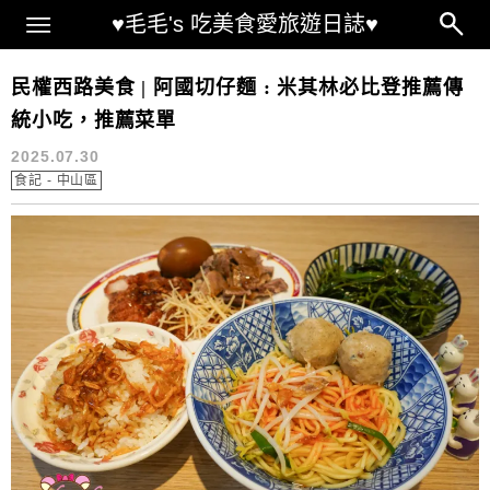
Main Menu
♥毛毛's 吃美食愛旅遊日誌♥
台北米其林必比登推薦
民權西路美食 | 阿國切仔麵 : 米其林必比登推薦傳
統小吃，推薦菜單
2025.07.30
食記 - 中山區