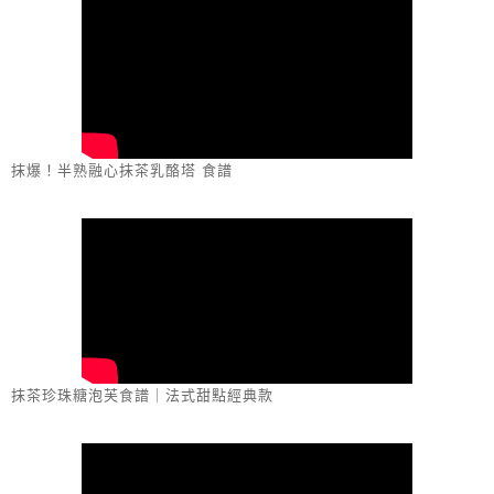
抹爆！半熟融心抹茶乳酪塔 食譜
抹茶珍珠糖泡芙食譜｜法式甜點經典款