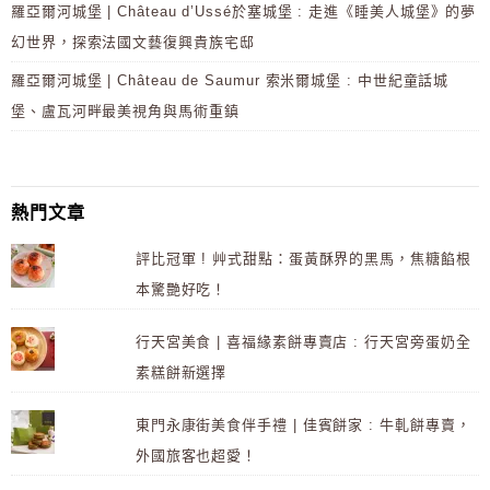
羅亞爾河城堡 | Château d’Ussé於塞城堡 : 走進《睡美人城堡》的夢
幻世界，探索法國文藝復興貴族宅邸
羅亞爾河城堡 | Château de Saumur 索米爾城堡 : 中世紀童話城
堡、盧瓦河畔最美視角與馬術重鎮
熱門文章
評比冠軍 ! 艸式甜點：蛋黃酥界的黑馬，焦糖餡根
本驚艷好吃！
行天宮美食 | 喜福緣素餅專賣店 : 行天宮旁蛋奶全
素糕餅新選擇
東門永康街美食伴手禮 | 佳賓餅家 : 牛軋餅專賣，
外國旅客也超愛！