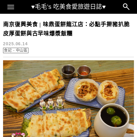
Main Menu
♥毛毛's 吃美食愛旅遊日誌♥
味鼎龍江菜單
南京復興美食 | 味鼎蛋餅龍江店：必點手擀豬扒脆
皮厚蛋餅與古早味爆漿飯糰
2025.06.14
食記 - 中山區