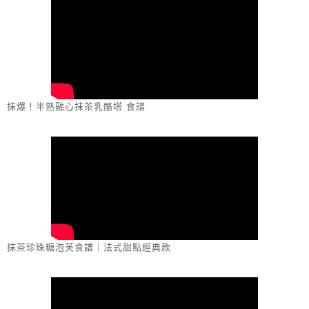
抹爆！半熟融心抹茶乳酪塔 食譜
抹茶珍珠糖泡芙食譜｜法式甜點經典款