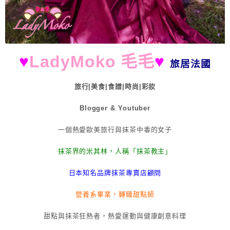
♥
LadyMoko 毛毛
♥
旅居法國
旅行|美食|食譜|時尚|彩妝
Blogger & Youtuber
一個熱愛歐美旅行與抹茶中毒的女子
抹茶界的米其林，人稱「抹茶教主」
日本知名品牌抹茶專賣店顧問
營養系畢業，轉職甜點師
甜點與抹茶狂熱者，熱愛運動與健康創意料理