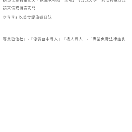
請來信或留言詢問
©毛毛's 吃美食愛旅遊日誌
專業
徵信社
」-「優質
台中尋人
」「找人
尋人
」-「專業
免費法律諮詢