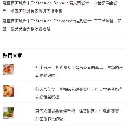
羅亞爾河城堡 | Château de Saumur 索米爾城堡 : 中世紀童話城
堡、盧瓦河畔最美視角與馬術重鎮
羅亞爾河城堡 | Château de Cheverny雪維尼城堡: 丁丁博物館、花
園、獵犬犬舍完整參觀攻略
熱門文章
評比冠軍 ! 艸式甜點：蛋黃酥界的黑馬，焦糖餡根
本驚艷好吃！
行天宮美食 | 喜福緣素餅專賣店 : 行天宮旁蛋奶全
素糕餅新選擇
東門永康街美食伴手禮 | 佳賓餅家 : 牛軋餅專賣，
外國旅客也超愛！