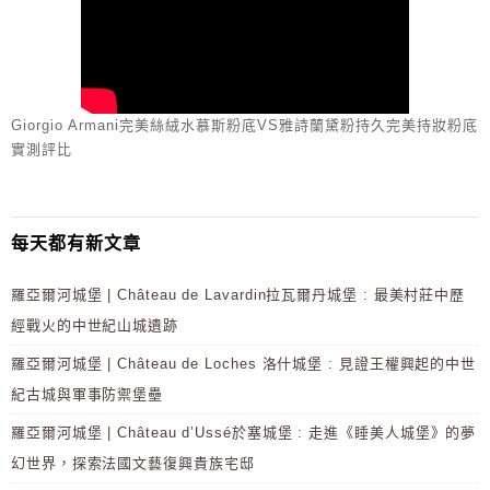
Giorgio Armani完美絲絨水慕斯粉底VS雅詩蘭黛粉持久完美持妝粉底
實測評比
每天都有新文章
羅亞爾河城堡 | Château de Lavardin拉瓦爾丹城堡 : 最美村莊中歷
經戰火的中世紀山城遺跡
羅亞爾河城堡 | Château de Loches 洛什城堡 : 見證王權興起的中世
紀古城與軍事防禦堡壘
羅亞爾河城堡 | Château d’Ussé於塞城堡 : 走進《睡美人城堡》的夢
幻世界，探索法國文藝復興貴族宅邸