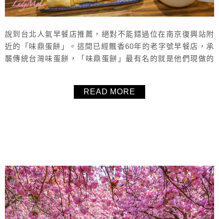
說到台北人氣早餐店推薦，絕對不能錯過位在南京復興站附
近的「味鼎蛋餅」。這間已經飄香60年的老字號早餐店，承
襲傳統台灣味蛋餅，「味鼎蛋餅」最有名的就是他們現做的
手工厚蛋餅與古早味飯糰，其中夾入厚切里肌肉的豬扒蛋餅
與爆漿飯糰是人氣必點招牌。雖然價格不算便宜，但吃過一
READ MORE
次真的會想回訪，是台北早餐、南京復興站一帶非常值得一
試的人氣排隊美食！位於龍江路的「味鼎蛋餅」的是本店，
另外在安和路還有一間分店。 &nb...
About