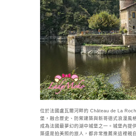
位於法國盧瓦爾河畔的 Château de L
堡，融合歷史、防禦建築與新哥德式浪漫風格。因水
成為法國最夢幻的湖中城堡之一。城堡內提
築還是拍美照的旅人，都非常推薦來這裡親