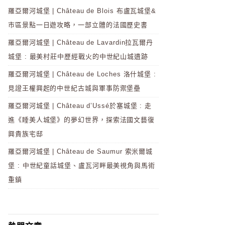
羅亞爾河城堡 | Château de Blois 布盧瓦城堡&
市區景點一日遊攻略，一部立體的法國歷史書
羅亞爾河城堡 | Château de Lavardin拉瓦爾丹
城堡 : 最美村莊中歷經戰火的中世紀山城遺跡
羅亞爾河城堡 | Château de Loches 洛什城堡 :
見證王權興起的中世紀古城與軍事防禦堡壘
羅亞爾河城堡 | Château d’Ussé於塞城堡 : 走
進《睡美人城堡》的夢幻世界，探索法國文藝復
興貴族宅邸
羅亞爾河城堡 | Château de Saumur 索米爾城
堡 : 中世紀童話城堡、盧瓦河畔最美視角與馬術
重鎮