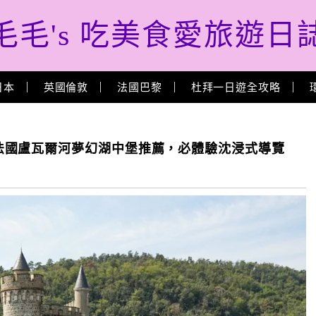
毛毛's 吃美食愛旅遊日
日本
英國倫敦
法國巴黎
杜拜一日遊全攻略
羅什城堡｜法國盧瓦爾河夢幻湖中堡推薦，必體驗沈浸式導覽