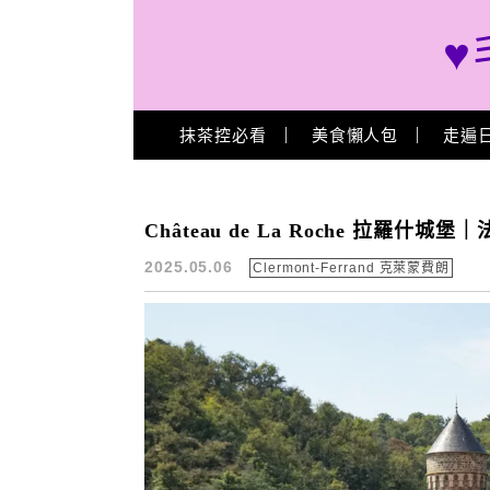
♥
Main Menu
抹茶控必看
美食懶人包
走遍
拉羅什城堡 好玩嗎
Château de La Roche 拉
2025.05.06
Clermont-Ferrand 克萊蒙費朗