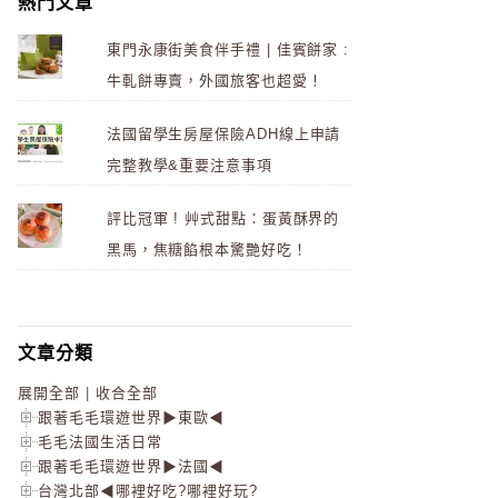
熱門文章
東門永康街美食伴手禮 | 佳賓餅家 :
牛軋餅專賣，外國旅客也超愛！
法國留學生房屋保險ADH線上申請
完整教學&重要注意事項
評比冠軍 ! 艸式甜點：蛋黃酥界的
黑馬，焦糖餡根本驚艷好吃！
文章分類
展開全部
|
收合全部
跟著毛毛環遊世界▶東歐◀
毛毛法國生活日常
跟著毛毛環遊世界▶法國◀
台灣北部◀哪裡好吃?哪裡好玩?