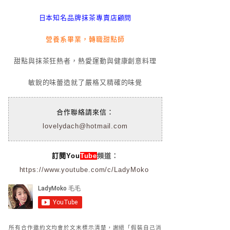
日本知名品牌抹茶專賣店顧問
營養系畢業，轉職甜點師
甜點與抹茶狂熱者，熱愛運動與健康創意料理
敏銳的味蕾造就了嚴格又精確的味覺
合作聯絡請來信：
lovelydach@hotmail.com
訂閱You
Tube
頻道：
https://www.youtube.com/c/LadyMoko
所有合作邀約文均會於文末標示清楚，謝絕「假裝自己消