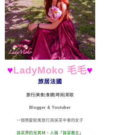
♥
LadyMoko 毛毛
♥
旅居法國
旅行|美食|食譜|時尚|彩妝
Blogger & Youtuber
一個熱愛歐美旅行與抹茶中毒的女子
抹茶界的米其林，人稱「抹茶教主」