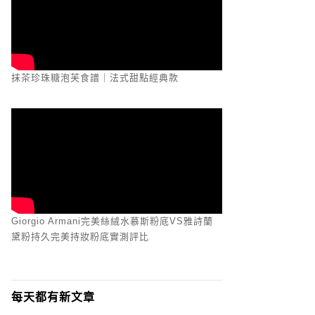
抹茶珍珠糖泡芙食譜｜法式甜點經典款
Giorgio Armani完美絲絨水慕斯粉底VS雅詩蘭
黛粉持久完美持妝粉底實測評比
每天都有新文章