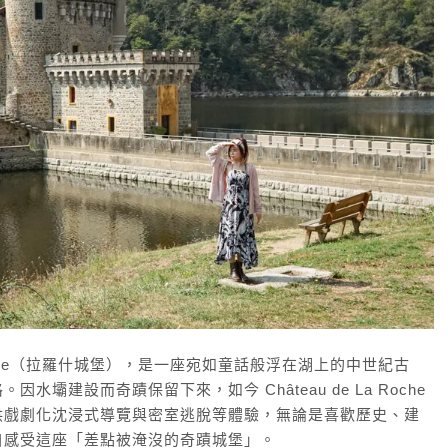
a Roche（拉羅什城堡），是一座宛如童話般浮在湖上的中世紀古
壩建設而奇蹟保留下來，如今 Château de La Roche
供戲劇化沈浸式導覽與密室逃脫等體驗，無論是喜歡歷史、建
自感受這座「差點被淹沒的奇蹟城堡」。