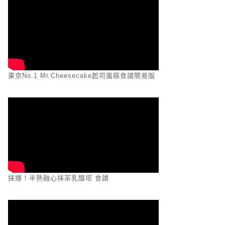
東京No.1 Mr.Cheesecake起司蛋糕食譜簡易版
抹爆！半熟融心抹茶乳酪塔 食譜