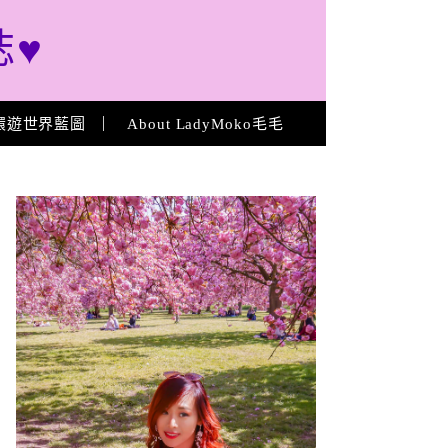
誌♥
環遊世界藍圖
About LadyMoko毛毛
About