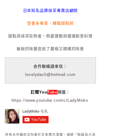
日本知名品牌抹茶專賣店顧問
營養系畢業，轉職甜點師
甜點與抹茶狂熱者，熱愛運動與健康創意料理
敏銳的味蕾造就了嚴格又精確的味覺
合作聯絡請來信：
lovelydach@hotmail.com
訂閱You
Tube
頻道：
https://www.youtube.com/c/LadyMoko
所有合作邀約文均會於文末標示清楚，謝絕「假裝自己消