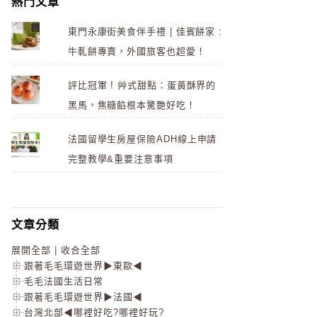
熱門文章
東門永康街美食伴手禮 | 佳賓餅家 :
牛軋餅專賣，外國旅客也超愛！
評比冠軍 ! 艸式甜點：蛋黃酥界的
黑馬，焦糖餡根本驚艷好吃！
法國留學生房屋保險ADH線上申請
完整教學&重要注意事項
文章分類
展開全部
|
收合全部
跟著毛毛環遊世界▶東歐◀
毛毛法國生活日常
跟著毛毛環遊世界▶法國◀
台灣北部◀哪裡好吃?哪裡好玩?