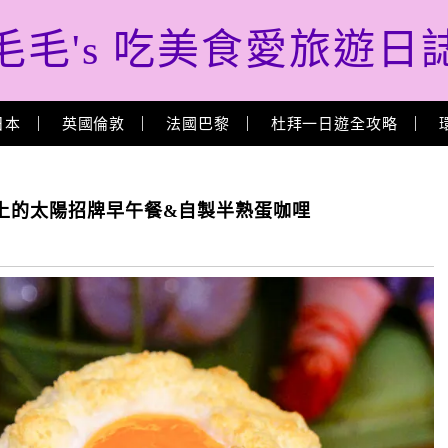
毛毛's 吃美食愛旅遊日
日本
英國倫敦
法國巴黎
杜拜一日遊全攻略
朵上的太陽招牌早午餐&自製半熟蛋咖哩