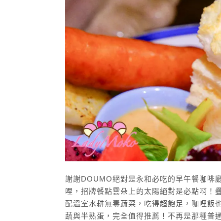
謝謝DOUMO絕對是永和必吃的早午餐咖啡
哩，招牌餐點雲朵上的太陽絕對是必點啊！
配溫室水耕無毒蔬菜，吃得超飽足，咖哩飯也
蔬與半熟蛋，完全值得推薦！不再是那種普