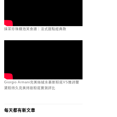
抹茶珍珠糖泡芙食譜｜法式甜點經典款
Giorgio Armani完美絲絨水慕斯粉底VS雅詩蘭
黛粉持久完美持妝粉底實測評比
每天都有新文章