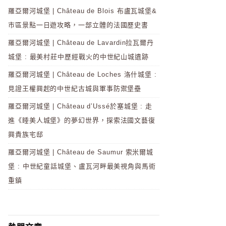
羅亞爾河城堡 | Château de Blois 布盧瓦城堡&
市區景點一日遊攻略，一部立體的法國歷史書
羅亞爾河城堡 | Château de Lavardin拉瓦爾丹
城堡 : 最美村莊中歷經戰火的中世紀山城遺跡
羅亞爾河城堡 | Château de Loches 洛什城堡 :
見證王權興起的中世紀古城與軍事防禦堡壘
羅亞爾河城堡 | Château d’Ussé於塞城堡 : 走
進《睡美人城堡》的夢幻世界，探索法國文藝復
興貴族宅邸
羅亞爾河城堡 | Château de Saumur 索米爾城
堡 : 中世紀童話城堡、盧瓦河畔最美視角與馬術
重鎮