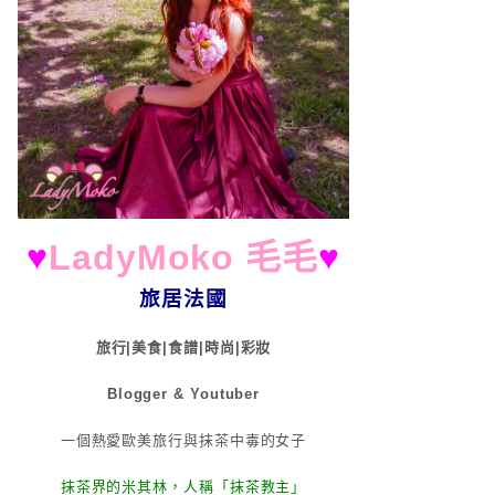
♥
LadyMoko 毛毛
♥
旅居法國
旅行|美食|食譜|時尚|彩妝
Blogger & Youtuber
一個熱愛歐美旅行與抹茶中毒的女子
抹茶界的米其林，人稱「抹茶教主」