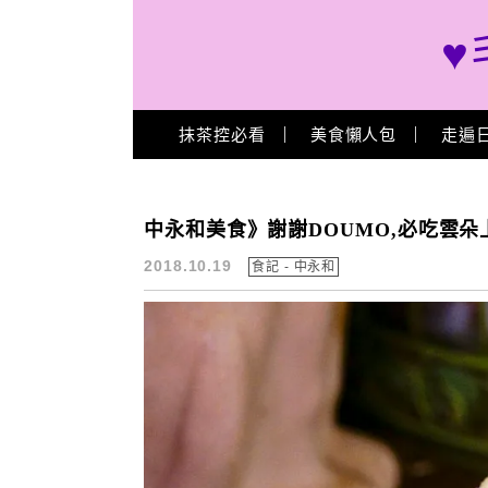
♥
Main Menu
抹茶控必看
美食懶人包
走遍
捷運永安市場站餐廳推薦
中永和美食》謝謝DOUMO,必吃雲
2018.10.19
食記 - 中永和