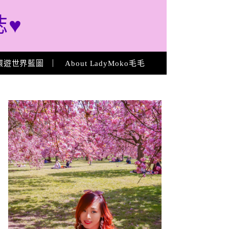
誌♥
環遊世界藍圖
About LadyMoko毛毛
About