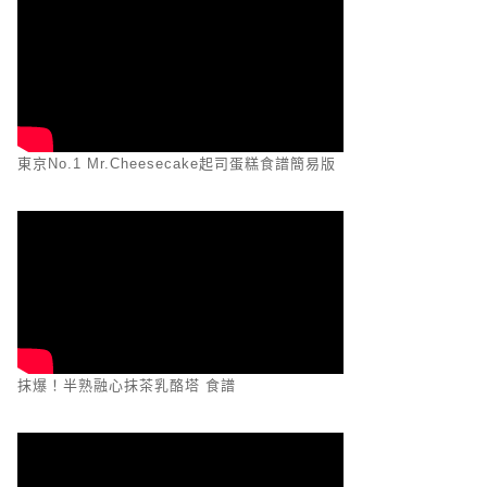
東京No.1 Mr.Cheesecake起司蛋糕食譜簡易版
抹爆！半熟融心抹茶乳酪塔 食譜