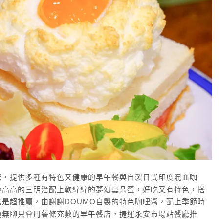
廳，提供多種有特色又健康的早午餐與自製日式印度混血咖
疊高高的三明治配上軟綿綿的夢幻雲朵蛋，好吃又有特色，搭
是超推薦，由謝謝DOUMO自製的特色咖哩醬，配上季節時
通無聊只會用薯條充數的早午餐店，捷運永安市場站餐廳推