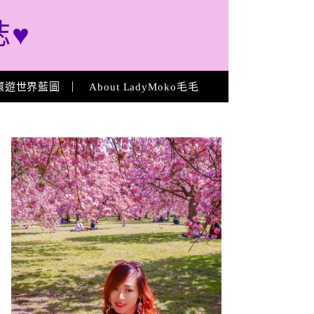
誌♥
環遊世界藍圖
About LadyMoko毛毛
About