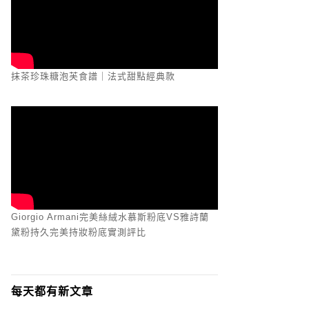
抹茶珍珠糖泡芙食譜｜法式甜點經典款
Giorgio Armani完美絲絨水慕斯粉底VS雅詩蘭
黛粉持久完美持妝粉底實測評比
每天都有新文章