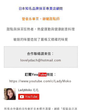
日本知名品牌抹茶專賣店顧問
營養系畢業，轉職甜點師
甜點與抹茶狂熱者，熱愛運動與健康創意料理
敏銳的味蕾造就了嚴格又精確的味覺
合作聯絡請來信：
lovelydach@hotmail.com
訂閱You
Tube
頻道：
https://www.youtube.com/c/LadyMoko
所有合作邀約文均會於文末標示清楚，謝絕「假裝自己消