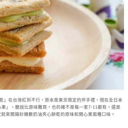
樹奶油夾心餅乾」在台灣紅到不行，原本是東京限定的伴手禮，現在全日本
心果」，聽說比原味難買，也的確不是每一家7-11都有，還是
次就來開箱砂糖數奶油夾心餅乾的原味和開心果兩種口味。