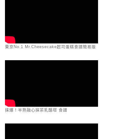
東京No.1 Mr.Cheesecake起司蛋糕食譜簡易版
抹爆！半熟融心抹茶乳酪塔 食譜