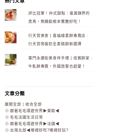
熱門文章
評比冠軍 ! 艸式甜點：蛋黃酥界的
黑馬，焦糖餡根本驚艷好吃！
行天宮美食 | 喜福緣素餅專賣店 :
行天宮旁蛋奶全素糕餅新選擇
東門永康街美食伴手禮 | 佳賓餅家 :
牛軋餅專賣，外國旅客也超愛！
文章分類
展開全部
|
收合全部
跟著毛毛環遊世界▶東歐◀
毛毛法國生活日常
跟著毛毛環遊世界▶法國◀
台灣北部◀哪裡好吃?哪裡好玩?