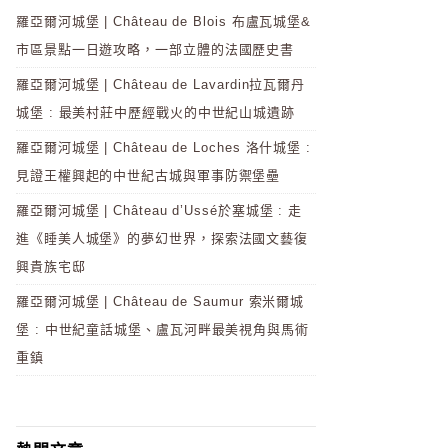
羅亞爾河城堡 | Château de Blois 布盧瓦城堡&
市區景點一日遊攻略，一部立體的法國歷史書
羅亞爾河城堡 | Château de Lavardin拉瓦爾丹
城堡 : 最美村莊中歷經戰火的中世紀山城遺跡
羅亞爾河城堡 | Château de Loches 洛什城堡 :
見證王權興起的中世紀古城與軍事防禦堡壘
羅亞爾河城堡 | Château d’Ussé於塞城堡 : 走
進《睡美人城堡》的夢幻世界，探索法國文藝復
興貴族宅邸
羅亞爾河城堡 | Château de Saumur 索米爾城
堡 : 中世紀童話城堡、盧瓦河畔最美視角與馬術
重鎮