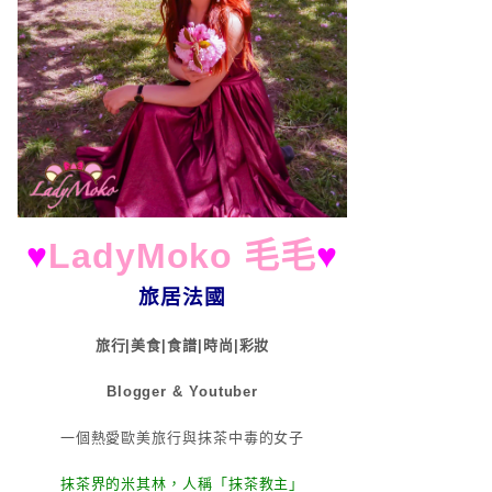
♥
LadyMoko 毛毛
♥
旅居法國
旅行|美食|食譜|時尚|彩妝
Blogger & Youtuber
一個熱愛歐美旅行與抹茶中毒的女子
抹茶界的米其林，人稱「抹茶教主」