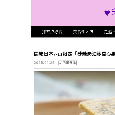
♥
Main Menu
抹茶控必看
美食懶人包
走遍
日本伴手禮推薦
開箱日本7-11限定「砂糖奶油樹開
2025.04.25
甜的這邊找