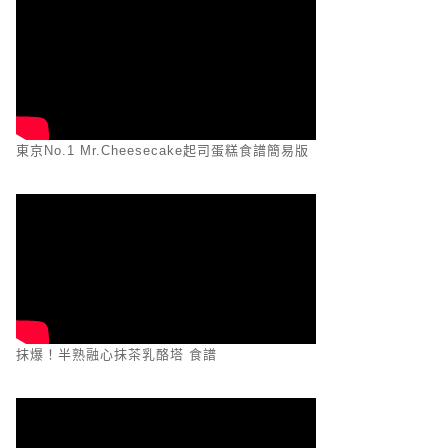
東京No.1 Mr.Cheesecake起司蛋糕食譜簡易版
抹爆！半熟融心抹茶乳酪塔 食譜