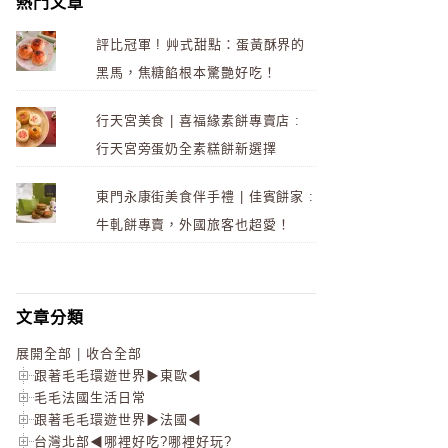
熱門文章
評比冠軍 ! 艸式甜點：蛋黃酥界的
黑馬，焦糖餡根本驚艷好吃！
行天宮美食 | 喜福緣素餅專賣店 :
行天宮旁蛋奶全素糕餅新選擇
東門永康街美食伴手禮 | 佳賓餅家 :
牛軋餅專賣，外國旅客也超愛！
文章分類
展開全部
|
收合全部
跟著毛毛環遊世界▶東歐◀
毛毛法國生活日常
跟著毛毛環遊世界▶法國◀
台灣北部◀哪裡好吃?哪裡好玩?