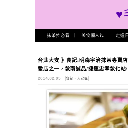
♥
Main Menu
抹茶控必看
美食懶人包
走遍
明森宇治
台北大安 》食記:明森宇治抹茶專賣
愛店之一，敦南誠品/捷運忠孝敦化站
2014.02.05
食記 - 大安區