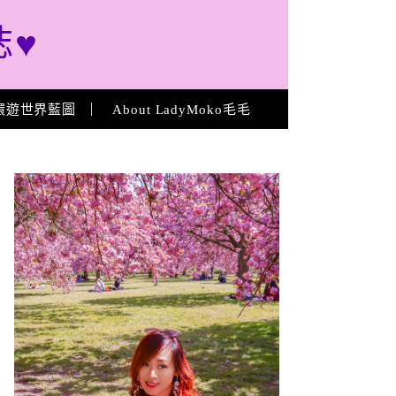
誌♥
環遊世界藍圖
About LadyMoko毛毛
About