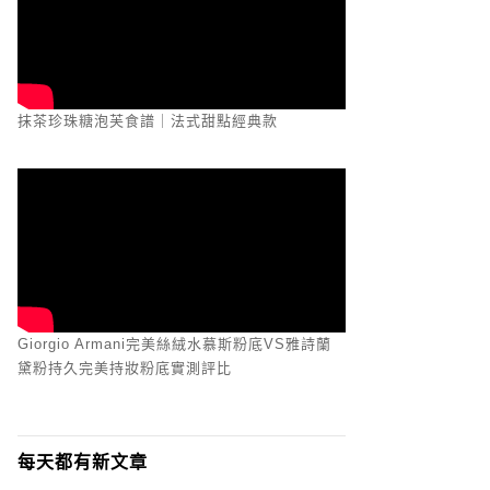
抹茶珍珠糖泡芙食譜｜法式甜點經典款
Giorgio Armani完美絲絨水慕斯粉底VS雅詩蘭
黛粉持久完美持妝粉底實測評比
每天都有新文章