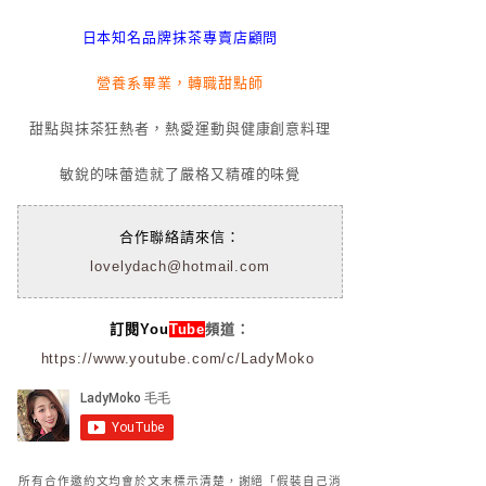
日本知名品牌抹茶專賣店顧問
營養系畢業，轉職甜點師
甜點與抹茶狂熱者，熱愛運動與健康創意料理
敏銳的味蕾造就了嚴格又精確的味覺
合作聯絡請來信：
lovelydach@hotmail.com
訂閱You
Tube
頻道：
https://www.youtube.com/c/LadyMoko
所有合作邀約文均會於文末標示清楚，謝絕「假裝自己消