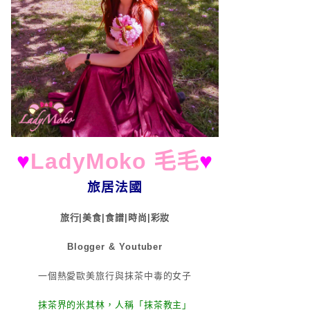
♥
LadyMoko 毛毛
♥
旅居法國
旅行|美食|食譜|時尚|彩妝
Blogger & Youtuber
一個熱愛歐美旅行與抹茶中毒的女子
抹茶界的米其林，人稱「抹茶教主」