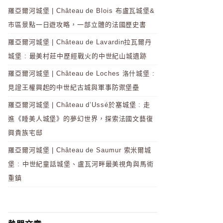
羅亞爾河城堡 | Château de Blois 布盧瓦城堡&
市區景點一日遊攻略，一部立體的法國歷史書
羅亞爾河城堡 | Château de Lavardin拉瓦爾丹
城堡 : 最美村莊中歷經戰火的中世紀山城遺跡
羅亞爾河城堡 | Château de Loches 洛什城堡 :
見證王權興起的中世紀古城與軍事防禦堡壘
羅亞爾河城堡 | Château d’Ussé於塞城堡 : 走
進《睡美人城堡》的夢幻世界，探索法國文藝復
興貴族宅邸
羅亞爾河城堡 | Château de Saumur 索米爾城
堡 : 中世紀童話城堡、盧瓦河畔最美視角與馬術
重鎮