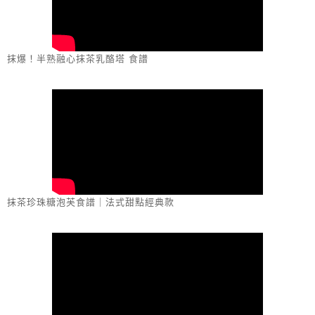
抹爆！半熟融心抹茶乳酪塔 食譜
抹茶珍珠糖泡芙食譜｜法式甜點經典款