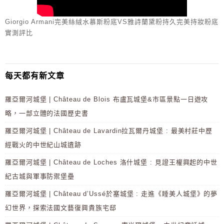
Giorgio Armani完美絲絨水慕斯粉底VS雅詩蘭黛粉持久完美持妝粉底
實測評比
每天都有新文章
羅亞爾河城堡 | Château de Blois 布盧瓦城堡&市區景點一日遊攻
略，一部立體的法國歷史書
羅亞爾河城堡 | Château de Lavardin拉瓦爾丹城堡 : 最美村莊中歷
經戰火的中世紀山城遺跡
羅亞爾河城堡 | Château de Loches 洛什城堡 : 見證王權興起的中世
紀古城與軍事防禦堡壘
羅亞爾河城堡 | Château d’Ussé於塞城堡 : 走進《睡美人城堡》的夢
幻世界，探索法國文藝復興貴族宅邸