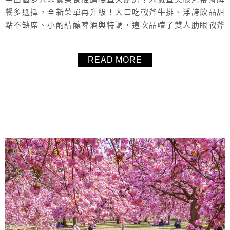
餐多選擇，全新菜單再升級！大口吃戰斧牛排、浮誇飲品甜
點不缺席、小酌精釀啤酒與特調，這次品嚐了雙人肋眼戰斧
大餐，餐點超豐富，店員服務超好又親切，置身於啤酒桶般
的包廂用餐，推薦給多人聚餐、家庭聚會等等。
READ MORE
About