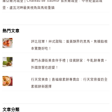
羅亞爾河城堡 | Château de Saumur 索米爾城堡 : 中世紀童話城
堡、盧瓦河畔最美視角與馬術重鎮
熱門文章
評比冠軍 ! 艸式甜點：蛋黃酥界的黑馬，焦糖餡根
本驚艷好吃！
東門永康街美食伴手禮 | 佳賓餅家 : 牛軋餅專賣，
外國旅客也超愛！
行天宮美食 | 喜福緣素餅專賣店 : 行天宮旁蛋奶全
素糕餅新選擇
文章分類