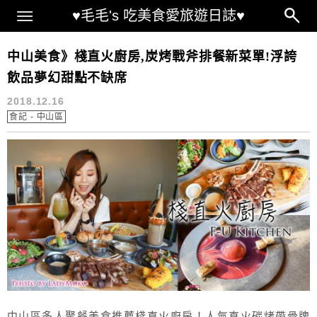
Main Menu
♥毛毛's 吃美食愛旅遊日誌♥
柴燒
中山美食》棧直火廚房,炭烤戰斧排餐新菜單!浮誇
飲品夢幻甜點不缺席
2018.12.16
食記 - 中山區
中山區多人聚餐美食推薦棧直火廚房！人氣直火碳烤帶骨牌