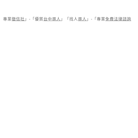
專業
徵信社
」-「優質
台中尋人
」「找人
尋人
」-「專業
免費法律諮詢