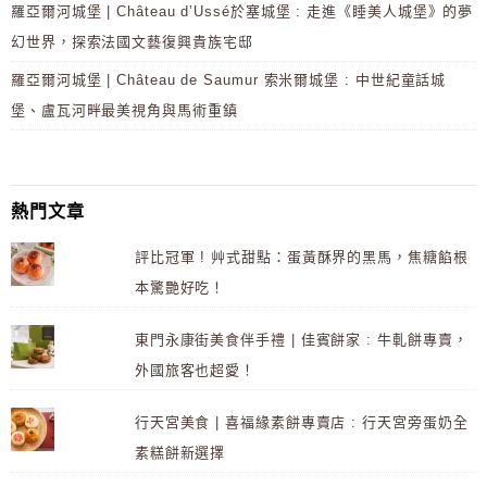
羅亞爾河城堡 | Château d’Ussé於塞城堡 : 走進《睡美人城堡》的夢
幻世界，探索法國文藝復興貴族宅邸
羅亞爾河城堡 | Château de Saumur 索米爾城堡 : 中世紀童話城
堡、盧瓦河畔最美視角與馬術重鎮
熱門文章
評比冠軍 ! 艸式甜點：蛋黃酥界的黑馬，焦糖餡根
本驚艷好吃！
東門永康街美食伴手禮 | 佳賓餅家 : 牛軋餅專賣，
外國旅客也超愛！
行天宮美食 | 喜福緣素餅專賣店 : 行天宮旁蛋奶全
素糕餅新選擇