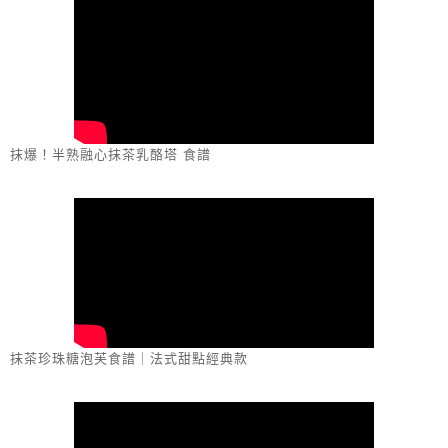
抹爆！半熟融心抹茶乳酪塔 食譜
抹茶珍珠糖泡芙食譜｜法式甜點經典款