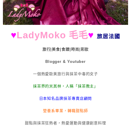
♥
LadyMoko 毛毛
♥
旅居法國
旅行|美食|食譜|時尚|彩妝
Blogger & Youtuber
一個熱愛歐美旅行與抹茶中毒的女子
抹茶界的米其林，人稱「抹茶教主」
日本知名品牌抹茶專賣店顧問
營養系畢業，轉職甜點師
甜點與抹茶狂熱者，熱愛運動與健康創意料理