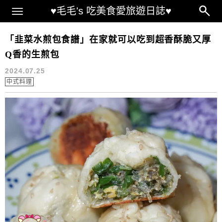
Main Menu
♥毛毛's 吃美食愛旅遊日誌♥
水煎包食譜
「韭菜水煎包食譜」在家就可以吃到超香酥脆又厚
Q香的生煎包
2024.07.25
中式料理