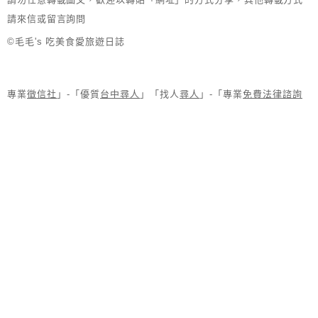
請來信或留言詢問
©毛毛's 吃美食愛旅遊日誌
專業
徵信社
」-「優質
台中尋人
」「找人
尋人
」-「專業
免費法律諮詢