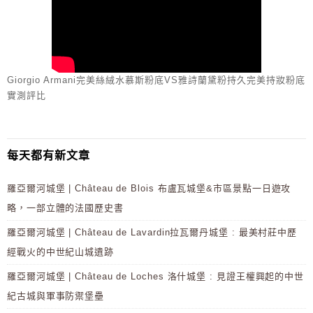
Giorgio Armani完美絲絨水慕斯粉底VS雅詩蘭黛粉持久完美持妝粉底
實測評比
每天都有新文章
羅亞爾河城堡 | Château de Blois 布盧瓦城堡&市區景點一日遊攻
略，一部立體的法國歷史書
羅亞爾河城堡 | Château de Lavardin拉瓦爾丹城堡 : 最美村莊中歷
經戰火的中世紀山城遺跡
羅亞爾河城堡 | Château de Loches 洛什城堡 : 見證王權興起的中世
紀古城與軍事防禦堡壘