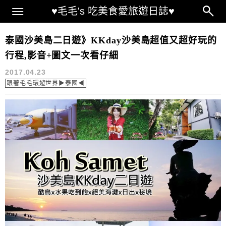
Main Menu
♥毛毛's 吃美食愛旅遊日誌♥
沙美島
泰國沙美島二日遊》KKday沙美島超值又超好玩的
行程,影音+圖文一次看仔細
2017.04.23
跟著毛毛環遊世界▶泰國◀