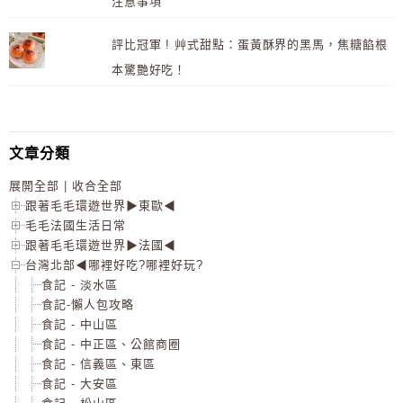
注意事項
評比冠軍 ! 艸式甜點：蛋黃酥界的黑馬，焦糖餡根
本驚艷好吃！
文章分類
展開全部
|
收合全部
跟著毛毛環遊世界▶東歐◀
毛毛法國生活日常
跟著毛毛環遊世界▶法國◀
台灣北部◀哪裡好吃?哪裡好玩?
食記 - 淡水區
食記-懶人包攻略
食記 - 中山區
食記 - 中正區、公館商圈
食記 - 信義區、東區
食記 - 大安區