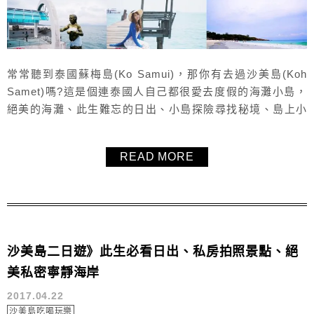
常常聽到泰國蘇梅島(Ko Samui)，那你有去過沙美島(Koh
Samet)嗎?這是個連泰國人自己都很愛去度假的海灘小島，
絕美的海灘、此生難忘的日出、小島探險尋找秘境、島上小
吃美食、晚上超精彩火舞秀等等都讓我印象深刻，參加
KKday的行程，還有羅永水果園熱帶水果與青木瓜沙拉吃到
READ MORE
飽，飯店高檔舒適、交通更是有台灣人樂活民宿主人幫你通
通搞定，語言沒障礙，重點是價格超實在！真心大推薦。
&...
沙美島二日遊》此生必看日出、私房拍照景點、絕
美私密寧靜海岸
2017.04.22
沙美島吃喝玩樂