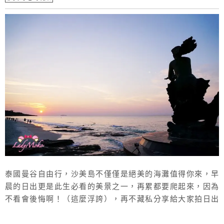
泰國曼谷自由行，沙美島不僅僅是絕美的海灘值得你來，早
晨的日出更是此生必看的美景之一，再累都要爬起來，因為
不看會後悔啊！（這麼浮誇），再不藏私分享給大家拍日出
的絕佳私房地點，KKday的沙美島兩日遊行程真的便宜又超
值，有著樂活民宿主人帶路，讓整個行程不斷加值，真的很