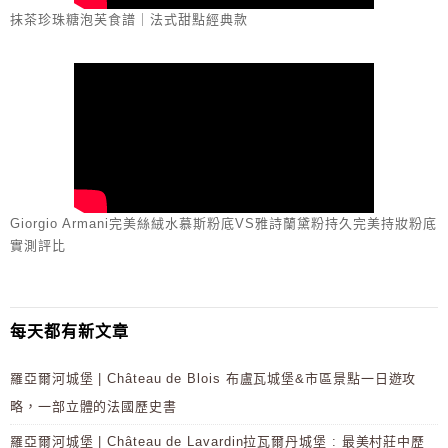
抹茶珍珠糖泡芙食譜｜法式甜點經典款
Giorgio Armani完美絲絨水慕斯粉底VS雅詩蘭黛粉持久完美持妝粉底
實測評比
每天都有新文章
羅亞爾河城堡 | Château de Blois 布盧瓦城堡&市區景點一日遊攻
略，一部立體的法國歷史書
羅亞爾河城堡 | Château de Lavardin拉瓦爾丹城堡 : 最美村莊中歷