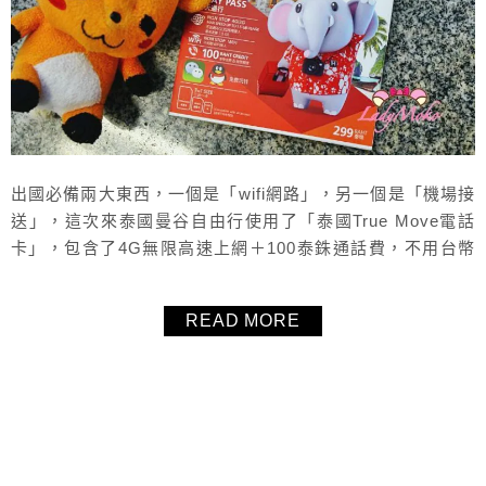
出國必備兩大東西，一個是「wifi網路」，另一個是「機場接
送」，這次來泰國曼谷自由行使用了「泰國True Move電話
卡」，包含了4G無限高速上網＋100泰銖通話費，不用台幣
200元就搞定了，網速快又通暢，大力推薦！機場接送更是一
個方便到不行的服務，出關後立刻有人舉牌迎接，完全不需
READ MORE
要辛苦拖著行李到處跑，自助旅行也可以這麼愜意真是超開
心的！