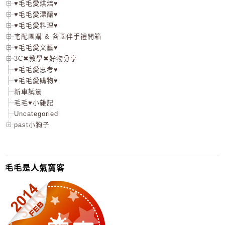
♥毛毛愛烘焙♥
♥毛毛愛漂釀♥
♥毛毛愛料理♥
宅配團購 & 各國伴手禮開箱
♥毛毛愛文藝♥
3C✖教學✖好物分享
♥毛毛愛思考♥
♥毛毛愛購物♥
新車試駕
毛毛♥小雜記
Uncategoried
past小狗子
毛毛是人氣窩客