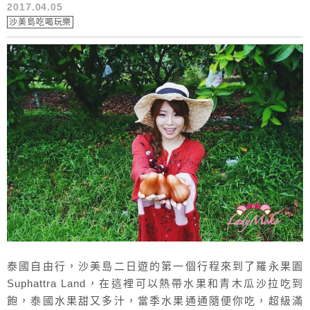
2017.04.05
沙美島吃喝玩樂
泰國自由行，沙美島二日遊的第一個行程來到了羅永果園
Suphattra Land，在這裡可以熱帶水果和青木瓜沙拉吃到
飽，泰國水果甜又多汁，當季水果通通隨便你吃，超級滿