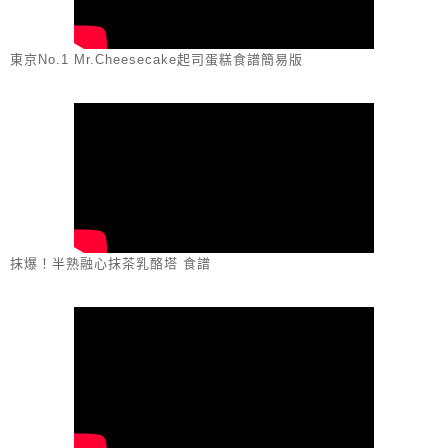
東京No.1 Mr.Cheesecake起司蛋糕食譜簡易版
抹爆！半熟融心抹茶乳酪塔 食譜