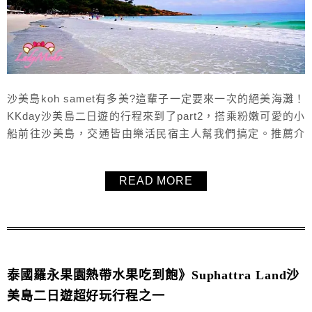
沙美島koh samet有多美?這輩子一定要來一次的絕美海灘！
KKday沙美島二日遊的行程來到了part2，搭乘粉嫩可愛的小
船前往沙美島，交通皆由樂活民宿主人幫我們搞定。推薦介
紹我們在沙美島住的飯店，樓中樓的房間真是超級高檔，飯
店正後面就是一望無際的絕美細軟白沙海灘，沈浸在海風的
READ MORE
輕撫，晚上觀賞刺激精彩的火舞秀，完整影音尖叫連連，搭
配字幕爆笑片段，文末影音一定要看喔！
泰國羅永果園熱帶水果吃到飽》Suphattra Land沙
美島二日遊超好玩行程之一