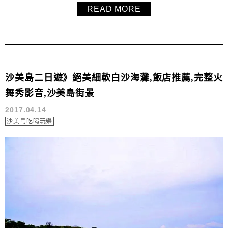
READ MORE
好玩！帶著我們來到了沙美島上其他角落秘境，乾淨蔚藍的
海水、柔軟的細沙，放空享受的絕佳勝地。
沙美島二日遊》絕美細軟白沙海灘,飯店推薦,完整火
舞秀影音,沙美島街景
2017.04.14
沙美島吃喝玩樂