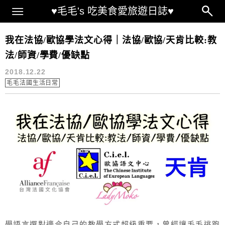
Main Menu
♥毛毛's 吃美食愛旅遊日誌♥
法協評價
我在法協/歐協學法文心得｜法協/歐協/天肯比較:教
法/師資/學費/優缺點
2018.12.22
毛毛法國生活日常
學語言選對適合自己的教學方式超級重要，曾經讓毛毛逃跑