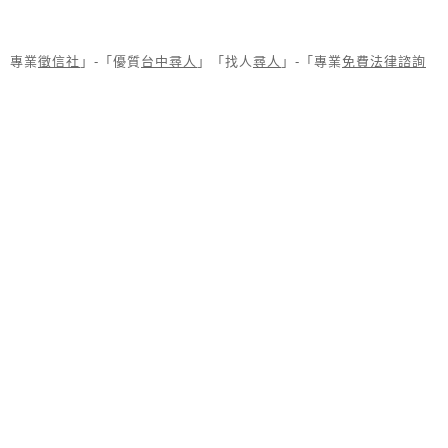
專業
徵信社
」-「優質
台中尋人
」「找人
尋人
」-「專業
免費法律諮詢