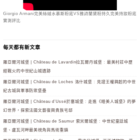
Giorgio Armani完美絲絨水慕斯粉底VS雅詩蘭黛粉持久完美持妝粉底
實測評比
每天都有新文章
羅亞爾河城堡 | Château de Lavardin拉瓦爾丹城堡 : 最美村莊中歷
經戰火的中世紀山城遺跡
羅亞爾河城堡 | Château de Loches 洛什城堡 : 見證王權興起的中世
紀古城與軍事防禦堡壘
羅亞爾河城堡 | Château d’Ussé於塞城堡 : 走進《睡美人城堡》的夢
幻世界，探索法國文藝復興貴族宅邸
羅亞爾河城堡 | Château de Saumur 索米爾城堡 : 中世紀童話城
堡、盧瓦河畔最美視角與馬術重鎮