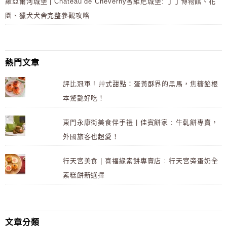
羅亞爾河城堡 | Château de Cheverny雪維尼城堡: 丁丁博物館、花
園、獵犬犬舍完整參觀攻略
熱門文章
評比冠軍 ! 艸式甜點：蛋黃酥界的黑馬，焦糖餡根
本驚艷好吃！
東門永康街美食伴手禮 | 佳賓餅家 : 牛軋餅專賣，
外國旅客也超愛！
行天宮美食 | 喜福緣素餅專賣店 : 行天宮旁蛋奶全
素糕餅新選擇
文章分類