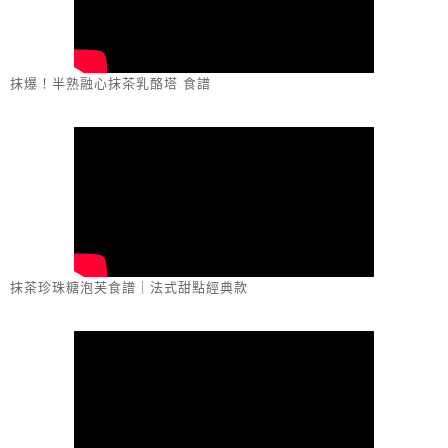
抹爆！半熟融心抹茶乳酪塔 食譜
抹茶珍珠糖泡芙食譜｜法式甜點經典款