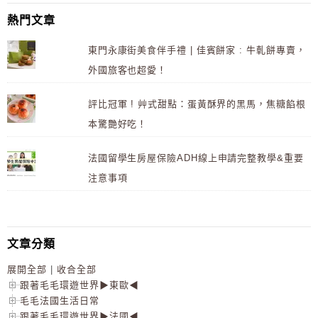
熱門文章
東門永康街美食伴手禮 | 佳賓餅家 : 牛軋餅專賣，
外國旅客也超愛！
評比冠軍 ! 艸式甜點：蛋黃酥界的黑馬，焦糖餡根
本驚艷好吃！
法國留學生房屋保險ADH線上申請完整教學&重要
注意事項
文章分類
展開全部
|
收合全部
跟著毛毛環遊世界▶東歐◀
毛毛法國生活日常
跟著毛毛環遊世界▶法國◀