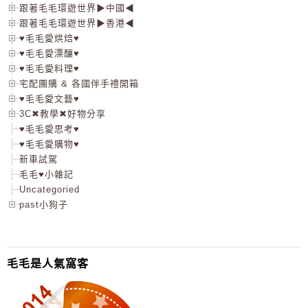
跟著毛毛環遊世界▶中國◀
跟著毛毛環遊世界▶香港◀
♥毛毛愛烘焙♥
♥毛毛愛漂釀♥
♥毛毛愛料理♥
宅配團購 & 各國伴手禮開箱
♥毛毛愛文藝♥
3C✖教學✖好物分享
♥毛毛愛思考♥
♥毛毛愛購物♥
新車試駕
毛毛♥小雜記
Uncategoried
past小狗子
毛毛是人氣窩客