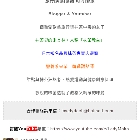
旅行|美食|食譜|時尚|彩妝
Blogger & Youtuber
一個熱愛歐美旅行與抹茶中毒的女子
抹茶界的米其林，人稱「抹茶教主」
日本知名品牌抹茶專賣店顧問
營養系畢業，轉職甜點師
甜點與抹茶狂熱者，熱愛運動與健康創意料理
敏銳的味蕾造就了嚴格又精確的味覺
合作聯絡請來信：
lovelydach@hotmail.com
訂閱You
Tube
頻道：
https://www.youtube.com/c/LadyMoko