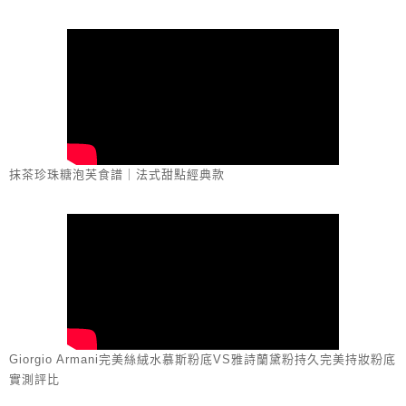
抹茶珍珠糖泡芙食譜｜法式甜點經典款
Giorgio Armani完美絲絨水慕斯粉底VS雅詩蘭黛粉持久完美持妝粉底
實測評比