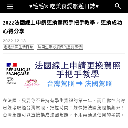
Main Menu
♥毛毛's 吃美食愛旅遊日誌♥
法國換駕照怎麼弄
2022法國線上申請更換駕照手把手教學，更換成功
心得分享
2022.12.18
毛毛法國生活日常
法國生活必須做的重要事情
在法國，只要你不是持有學生簽證的第一年，而且你在台灣
已經考取過台灣駕照，把握時間！趕快把法國駕照換起來！
台灣駕照可以直接換成法國駕照，不用再通過任何的考試，
在法國考駕照非常的難，連法國人都說難的難，如果你有台