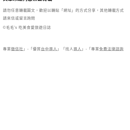
請勿任意轉載圖文，歡迎以轉貼「網址」的方式分享，其他轉載方式
請來信或留言詢問
©毛毛's 吃美食愛旅遊日誌
專業
徵信社
」-「優質
台中尋人
」「找人
尋人
」-「專業
免費法律諮詢