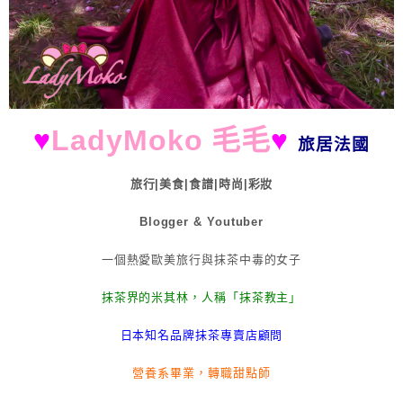
♥
LadyMoko 毛毛
♥
旅居法國
旅行|美食|食譜|時尚|彩妝
Blogger & Youtuber
一個熱愛歐美旅行與抹茶中毒的女子
抹茶界的米其林，人稱「抹茶教主」
日本知名品牌抹茶專賣店顧問
營養系畢業，轉職甜點師