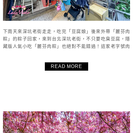
下雨天來深坑老街走走，吃完「豆腐娘」後來外帶「麗芬肉
粽」的粽子回家，來到台北深坑老街，不只要吃臭豆腐，隱
藏版人氣小吃「麗芬肉粽」也絕對不能錯過！這家老字號肉
粽攤深受在地人和遊客喜愛，主打用料實在、口味古早，糯
米Q彈、餡料飽滿，還加入紅藜麥增添健康感。想找好吃的
READ MORE
肉粽，不妨把「麗芬肉粽」列入深坑老街必吃清單中，無論
是當點心還是正餐都超滿足！記得別太晚來，不然很多口味
可能就已經完售啦！
About