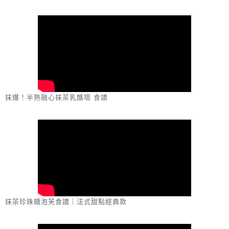
抹爆！半熟融心抹茶乳酪塔 食譜
抹茶珍珠糖泡芙食譜｜法式甜點經典款