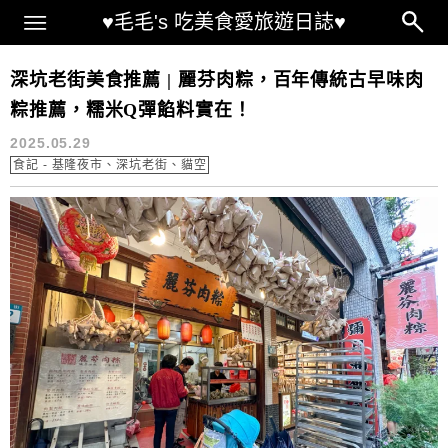
Main Menu
♥毛毛's 吃美食愛旅遊日誌♥
深坑美食
深坑老街美食推薦 | 麗芬肉粽，百年傳統古早味肉
粽推薦，糯米Q彈餡料實在！
2025.05.29
食記 - 基隆夜市、深坑老街、貓空