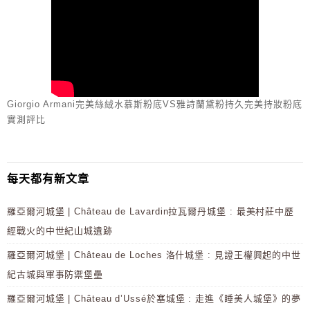
Giorgio Armani完美絲絨水慕斯粉底VS雅詩蘭黛粉持久完美持妝粉底
實測評比
每天都有新文章
羅亞爾河城堡 | Château de Lavardin拉瓦爾丹城堡 : 最美村莊中歷
經戰火的中世紀山城遺跡
羅亞爾河城堡 | Château de Loches 洛什城堡 : 見證王權興起的中世
紀古城與軍事防禦堡壘
羅亞爾河城堡 | Château d’Ussé於塞城堡 : 走進《睡美人城堡》的夢