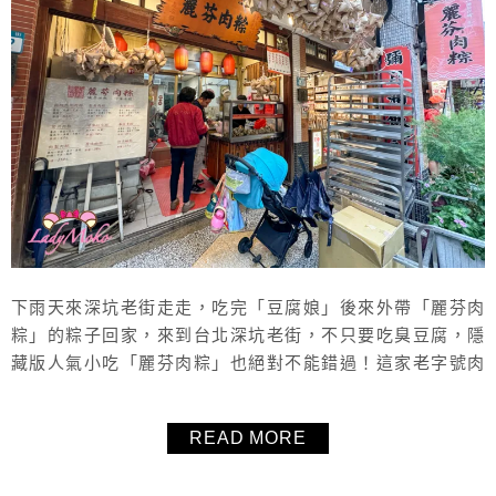
下雨天來深坑老街走走，吃完「豆腐娘」後來外帶「麗芬肉
粽」的粽子回家，來到台北深坑老街，不只要吃臭豆腐，隱
藏版人氣小吃「麗芬肉粽」也絕對不能錯過！這家老字號肉
粽攤深受在地人和遊客喜愛，主打用料實在、口味古早，糯
米Q彈、餡料飽滿，還加入紅藜麥增添健康感。想找好吃的
READ MORE
肉粽，不妨把「麗芬肉粽」列入深坑老街必吃清單中，無論
是當點心還是正餐都超滿足！記得別太晚來，不然很多口味