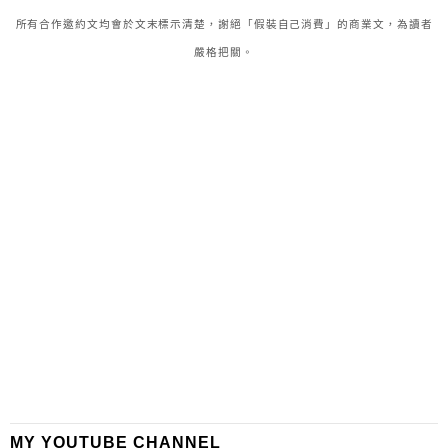
所有合作邀約文均會於文末標示清楚，謝絕「假裝自己消費」的商業文，為讀者
嚴格把關。
MY YOUTUBE CHANNEL