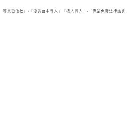
專業
徵信社
」-「優質
台中尋人
」「找人
尋人
」-「專業
免費法律諮詢