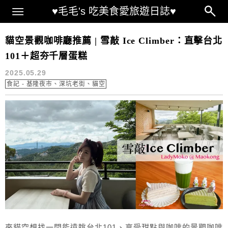
Main Menu
♥毛毛's 吃美食愛旅遊日誌♥
食記 – 基隆夜市、深坑老街、貓空
貓空景觀咖啡廳推薦 | 雪敲 Ice Climber：直擊台北
101＋超夯千層蛋糕
2025.05.29
食記 - 基隆夜市、深坑老街、貓空
來貓空想找一間能遠眺台北101、享受甜點與咖啡的景觀咖啡