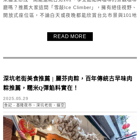
廳嗎？推薦大家這間「雪敲Ice Climber」，擁有絕佳視野、
開放式座位區，不論白天或夜晚都能欣賞台北市景與101地
標，千層蛋糕更是「雪敲Ice Climber」的招牌甜點，坐擁台
北101美景再搭配濃郁順口的抹茶飲品與飽滿紮實的千層蛋
READ MORE
糕，無論是情侶約會、朋友聚會，還是自己一個人來放空放
鬆，都非常推薦！貓空美食咖啡廳推薦「雪敲Ice Clim...
深坑老街美食推薦 | 麗芬肉粽，百年傳統古早味肉
粽推薦，糯米Q彈餡料實在！
2025.05.29
食記 - 基隆夜市、深坑老街、貓空