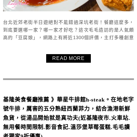
台北近郊老街半日遊絕對不能錯過深坑老街！餐廳這麼多，
到底要選哪一家？哪一家才好吃？這次毛毛造訪的是人氣頗
高的「豆腐娘」，網路上有將近1300個評價，主打多種創意
臭豆腐料理，不只有經典的麻辣臭豆腐，還有炸豆腐、腸
旺、桂竹筍等家常菜，每一道都能吃出店家的用心。不僅交
READ MORE
通方便，服務也超級親切，讓人吃得滿足又開心。如果你正
在找深坑美食或是想帶長輩、朋友來趟輕鬆的台北半日遊，
「豆腐娘」會是個不錯的選擇！也分享...
基隆美食餐廳推薦 》華星牛排館h-steak。在地老字
號牛排，厲害的五分熟紐西蘭菲力，結合漁港新鮮
魚貨，從湯品開始就是真功夫(近基隆夜市.火車站.
無用餐時間限制.影音食記.溫莎堡草莓蛋糕.毛毛讀
者獨家9折優惠)