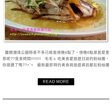
離開潮境公園時差不多已經是傍晚6點了，傍晚6點是甚麼意
思呢??覓食時間!!!!!!!! 毛毛's 吃美食愛旅遊日誌的粉絲團，
你按讚了嗎??>ˇ< 最新最即時的美食與旅遊資訊都在粉絲團
唷:D
READ MORE