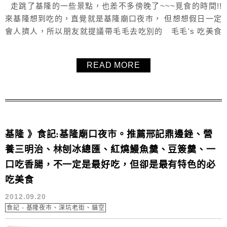
走跳了基隆的一些景點，也差不多傍晚了~~~覓食的時間!!
來基隆想到吃的，直覺就是基隆廟口夜市， 但想想假日一定
會人擠人，所以朋友就提議帶毛毛去吃別的 毛毛's 吃美食
愛旅遊日誌的粉絲團，你按讚了嗎??>ˇ<
READ MORE
基隆 》食記:基隆廟口夜市。推薦邢記鼎邊銼、營
養三明治、林刨冰總匯、紅燒鰻魚羹、豆簽羹、一
口吃香腸，不一定是最好吃，但卻是最有特色的必
吃美食
2012.09.20
食記 - 基隆夜市、深坑老街、貓空