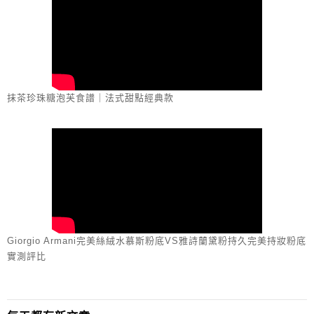
抹茶珍珠糖泡芙食譜｜法式甜點經典款
Giorgio Armani完美絲絨水慕斯粉底VS雅詩蘭黛粉持久完美持妝粉底
實測評比