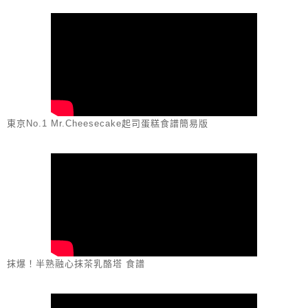
東京No.1 Mr.Cheesecake起司蛋糕食譜簡易版
抹爆！半熟融心抹茶乳酪塔 食譜