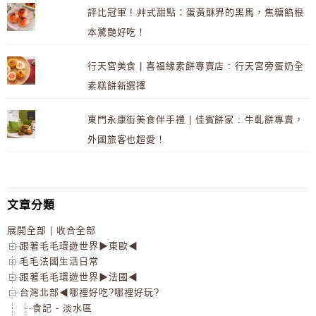
評比冠軍 ! 艸式甜點：蛋黃酥界的黑馬，焦糖餡根
本驚艷好吃！
行天宮美食 | 喜福緣素餅專賣店 : 行天宮旁蛋奶全
素糕餅新選擇
東門永康街美食伴手禮 | 佳賓餅家 : 牛軋餅專賣，
外國旅客也超愛！
文章分類
展開全部
|
收合全部
跟著毛毛環遊世界▶東歐◀
毛毛法國生活日常
跟著毛毛環遊世界▶法國◀
台灣北部◀哪裡好吃?哪裡好玩?
食記 - 淡水區