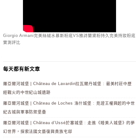
Giorgio Armani完美絲絨水慕斯粉底VS雅詩蘭黛粉持久完美持妝粉底
實測評比
每天都有新文章
羅亞爾河城堡 | Château de Lavardin拉瓦爾丹城堡 : 最美村莊中歷
經戰火的中世紀山城遺跡
羅亞爾河城堡 | Château de Loches 洛什城堡 : 見證王權興起的中世
紀古城與軍事防禦堡壘
羅亞爾河城堡 | Château d’Ussé於塞城堡 : 走進《睡美人城堡》的夢
幻世界，探索法國文藝復興貴族宅邸