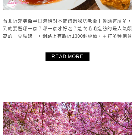
台北近郊老街半日遊絕對不能錯過深坑老街！餐廳這麼多，
到底要選哪一家？哪一家才好吃？這次毛毛造訪的是人氣頗
高的「豆腐娘」，網路上有將近1300個評價，主打多種創意
臭豆腐料理，不只有經典的麻辣臭豆腐，還有炸豆腐、腸
旺、桂竹筍等家常菜，每一道都能吃出店家的用心。不僅交
READ MORE
通方便，服務也超級親切，讓人吃得滿足又開心。如果你正
在找深坑美食或是想帶長輩、朋友來趟輕鬆的台北半日遊，
「豆腐娘」會是個不錯的選擇！也分享...
About