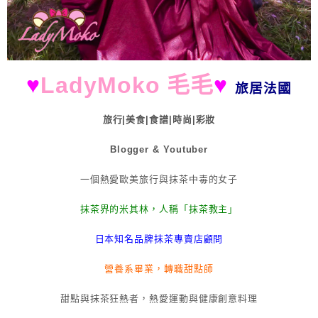
♥
LadyMoko 毛毛
♥
旅居法國
旅行|美食|食譜|時尚|彩妝
Blogger & Youtuber
一個熱愛歐美旅行與抹茶中毒的女子
抹茶界的米其林，人稱「抹茶教主」
日本知名品牌抹茶專賣店顧問
營養系畢業，轉職甜點師
甜點與抹茶狂熱者，熱愛運動與健康創意料理