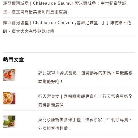
羅亞爾河城堡 | Château de Saumur 索米爾城堡 : 中世紀童話城
堡、盧瓦河畔最美視角與馬術重鎮
羅亞爾河城堡 | Château de Cheverny雪維尼城堡: 丁丁博物館、花
園、獵犬犬舍完整參觀攻略
熱門文章
評比冠軍 ! 艸式甜點：蛋黃酥界的黑馬，焦糖餡根
本驚艷好吃！
行天宮美食 | 喜福緣素餅專賣店 : 行天宮旁蛋奶全
素糕餅新選擇
東門永康街美食伴手禮 | 佳賓餅家 : 牛軋餅專賣，
外國旅客也超愛！