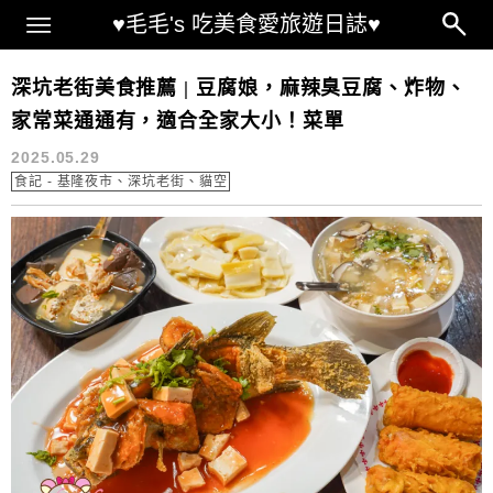
Main Menu
♥毛毛's 吃美食愛旅遊日誌♥
深坑老街 餐廳推薦
深坑老街美食推薦 | 豆腐娘，麻辣臭豆腐、炸物、
家常菜通通有，適合全家大小！菜單
2025.05.29
食記 - 基隆夜市、深坑老街、貓空