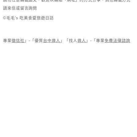
請來信或留言詢問
©毛毛's 吃美食愛旅遊日誌
專業
徵信社
」-「優質
台中尋人
」「找人
尋人
」-「專業
免費法律諮詢