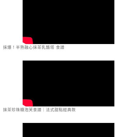
抹爆！半熟融心抹茶乳酪塔 食譜
抹茶珍珠糖泡芙食譜｜法式甜點經典款