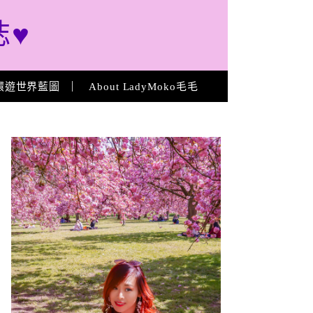
誌♥
環遊世界藍圖
About LadyMoko毛毛
About