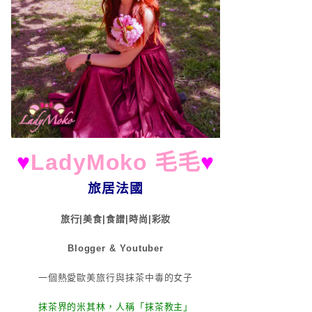
♥
LadyMoko 毛毛
♥
旅居法國
旅行|美食|食譜|時尚|彩妝
Blogger & Youtuber
一個熱愛歐美旅行與抹茶中毒的女子
抹茶界的米其林，人稱「抹茶教主」