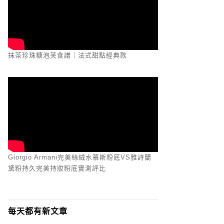
抹茶珍珠糖泡芙食譜｜法式甜點經典款
Giorgio Armani完美絲絨水慕斯粉底VS雅詩蘭
黛粉持久完美持妝粉底實測評比
每天都有新文章