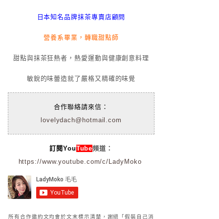
日本知名品牌抹茶專賣店顧問
營養系畢業，轉職甜點師
甜點與抹茶狂熱者，熱愛運動與健康創意料理
敏銳的味蕾造就了嚴格又精確的味覺
合作聯絡請來信：
lovelydach@hotmail.com
訂閱You
Tube
頻道：
https://www.youtube.com/c/LadyMoko
所有合作邀約文均會於文末標示清楚，謝絕「假裝自己消