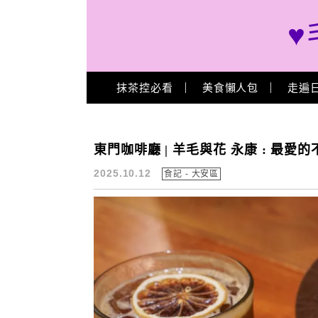
♥
Main Menu
抹茶控必看
美食懶人包
走遍
羊毛與花 永康菜單
東門咖啡廳 | 羊毛與花 永康 : 最
2025.10.12
食記 - 大安區