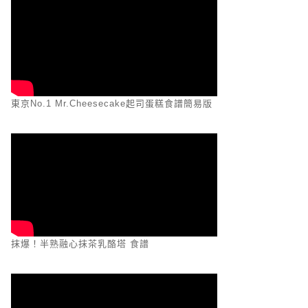
東京No.1 Mr.Cheesecake起司蛋糕食譜簡易版
抹爆！半熟融心抹茶乳酪塔 食譜