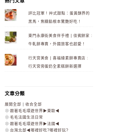
熱門文章
評比冠軍 ! 艸式甜點：蛋黃酥界的
黑馬，焦糖餡根本驚艷好吃！
東門永康街美食伴手禮 | 佳賓餅家 :
牛軋餅專賣，外國旅客也超愛！
行天宮美食 | 喜福緣素餅專賣店 :
行天宮旁蛋奶全素糕餅新選擇
文章分類
展開全部
|
收合全部
跟著毛毛環遊世界▶東歐◀
毛毛法國生活日常
跟著毛毛環遊世界▶法國◀
台灣北部◀哪裡好吃?哪裡好玩?