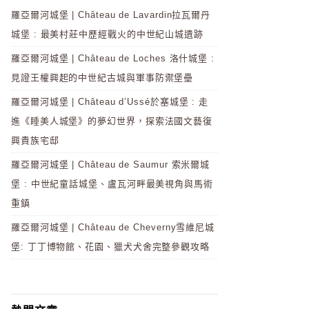
羅亞爾河城堡 | Château de Lavardin拉瓦爾丹
城堡 : 最美村莊中歷經戰火的中世紀山城遺跡
羅亞爾河城堡 | Château de Loches 洛什城堡 :
見證王權興起的中世紀古城與軍事防禦堡壘
羅亞爾河城堡 | Château d’Ussé於塞城堡 : 走
進《睡美人城堡》的夢幻世界，探索法國文藝復
興貴族宅邸
羅亞爾河城堡 | Château de Saumur 索米爾城
堡 : 中世紀童話城堡、盧瓦河畔最美視角與馬術
重鎮
羅亞爾河城堡 | Château de Cheverny雪維尼城
堡: 丁丁博物館、花園、獵犬犬舍完整參觀攻略