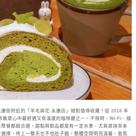
街附近的「羊毛與花 永康店」絕對值得收藏！從 2016 年
舊是心中最舒適又有溫度的咖啡廳之一。不限時、Wi-Fi、插
天聚餐都超合適。甜點與飲品都是有一定水準，尤其是抹茶系
食選擇，待上一整天也不怕肚子餓。整體空間明亮溫馨、氣氛