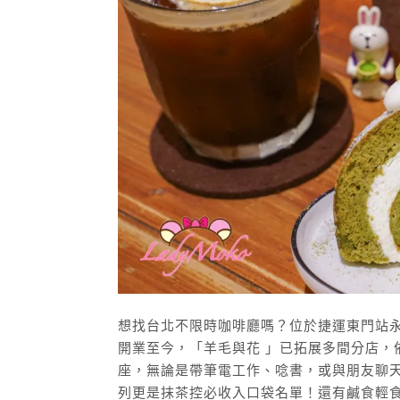
想找台北不限時咖啡廳嗎？位於捷運東門站永康
開業至今，「羊毛與花 」已拓展多間分店，依
座，無論是帶筆電工作、唸書，或與朋友聊
列更是抹茶控必收入口袋名單！還有鹹食輕