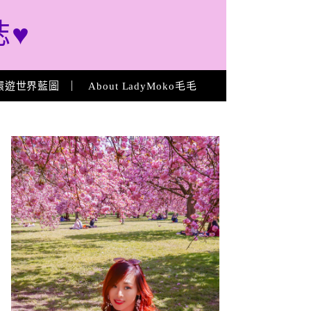
誌♥
環遊世界藍圖
About LadyMoko毛毛
About