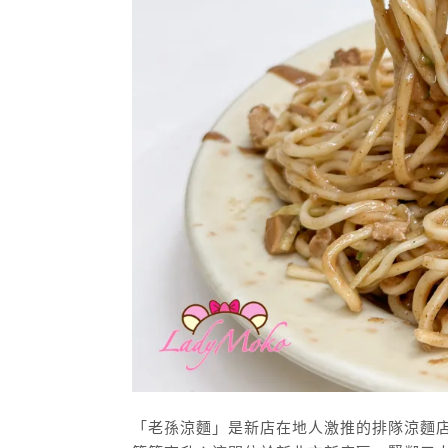
「老孫涼麵」是新店在地人激推的排隊涼麵