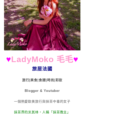
♥
LadyMoko 毛毛
♥
旅居法國
旅行|美食|食譜|時尚|彩妝
Blogger & Youtuber
一個熱愛歐美旅行與抹茶中毒的女子
抹茶界的米其林，人稱「抹茶教主」