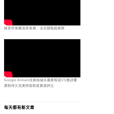
抹茶珍珠糖泡芙食譜｜法式甜點經典款
Giorgio Armani完美絲絨水慕斯粉底VS雅詩蘭
黛粉持久完美持妝粉底實測評比
每天都有新文章