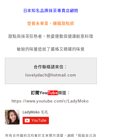
日本知名品牌抹茶專賣店顧問
營養系畢業，轉職甜點師
甜點與抹茶狂熱者，熱愛運動與健康創意料理
敏銳的味蕾造就了嚴格又精確的味覺
合作聯絡請來信：
lovelydach@hotmail.com
訂閱You
Tube
頻道：
https://www.youtube.com/c/LadyMoko
所有合作邀約文均會於文末標示清楚，謝絕「假裝自己消