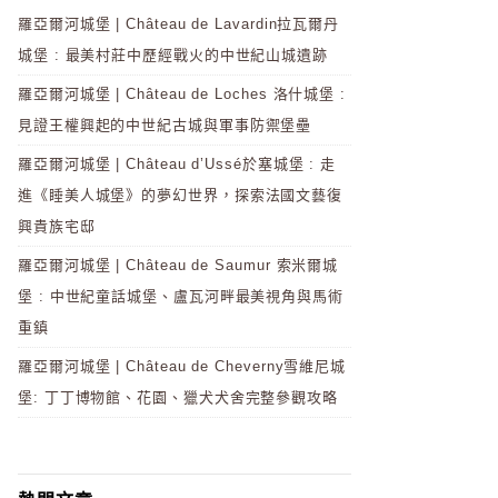
羅亞爾河城堡 | Château de Lavardin拉瓦爾丹
城堡 : 最美村莊中歷經戰火的中世紀山城遺跡
羅亞爾河城堡 | Château de Loches 洛什城堡 :
見證王權興起的中世紀古城與軍事防禦堡壘
羅亞爾河城堡 | Château d’Ussé於塞城堡 : 走
進《睡美人城堡》的夢幻世界，探索法國文藝復
興貴族宅邸
羅亞爾河城堡 | Château de Saumur 索米爾城
堡 : 中世紀童話城堡、盧瓦河畔最美視角與馬術
重鎮
羅亞爾河城堡 | Château de Cheverny雪維尼城
堡: 丁丁博物館、花園、獵犬犬舍完整參觀攻略