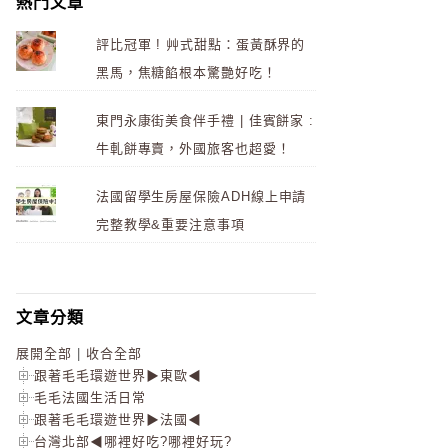
熱門文章
評比冠軍 ! 艸式甜點：蛋黃酥界的
黑馬，焦糖餡根本驚艷好吃！
東門永康街美食伴手禮 | 佳賓餅家 :
牛軋餅專賣，外國旅客也超愛！
法國留學生房屋保險ADH線上申請
完整教學&重要注意事項
文章分類
展開全部
|
收合全部
跟著毛毛環遊世界▶東歐◀
毛毛法國生活日常
跟著毛毛環遊世界▶法國◀
台灣北部◀哪裡好吃?哪裡好玩?