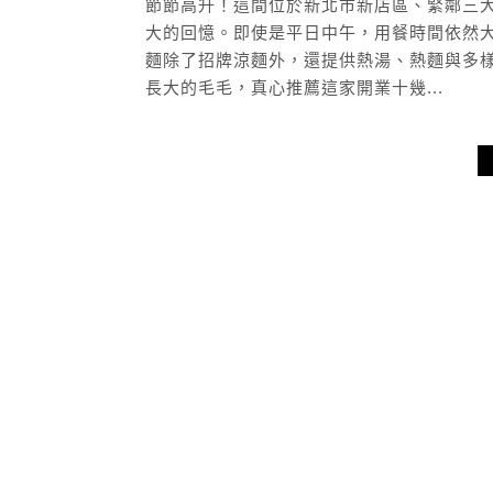
節節高升！這間位於新北市新店區、緊鄰三
大的回憶。即使是平日中午，用餐時間依然
麵除了招牌涼麵外，還提供熱湯、熱麵與多
長大的毛毛，真心推薦這家開業十幾...