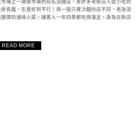
大市場之一建國市場的知名涼麵店，是許多老新店人從小吃到
大排長龍，生意好到不行！與一般只賣冷麵的店不同，老孫涼
樣選擇的滷味小菜，讓客人一年四季都吃得滿足。身為在新店
READ MORE