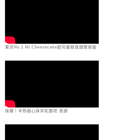
東京No.1 Mr.Cheesecake起司蛋糕食譜簡易版
抹爆！半熟融心抹茶乳酪塔 食譜