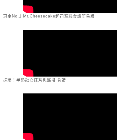
東京No.1 Mr.Cheesecake起司蛋糕食譜簡易版
抹爆！半熟融心抹茶乳酪塔 食譜