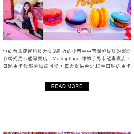
位於台北捷運科技大樓站附近的小巷弄中有間超級紅的繽紛
系韓式馬卡龍專賣店，Meltingfinger舔舔手馬卡龍專賣店，
每顆馬卡龍都超繽紛可愛，每天提供至少10種口味的馬卡
龍，創意十足且用心好吃，吃不慣法式馬卡龍嗎？那可以試
試看韓式馬卡龍喔！
READ MORE