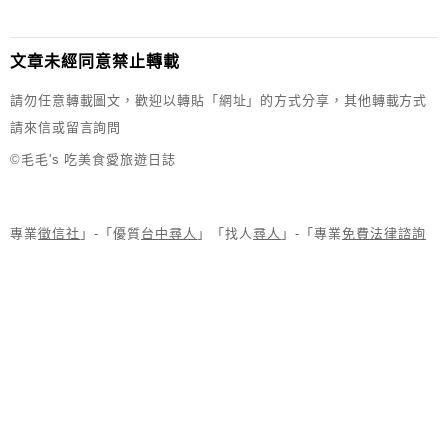
文章未經同意禁止轉載
請勿任意轉載圖文，歡迎以轉貼「網址」的方式分享，其他轉載方式
請來信或留言詢問
©毛毛's 吃美食愛旅遊日誌
專業
徵信社
」-「優質
台中尋人
」「找人
尋人
」-「專業
免費法律諮詢