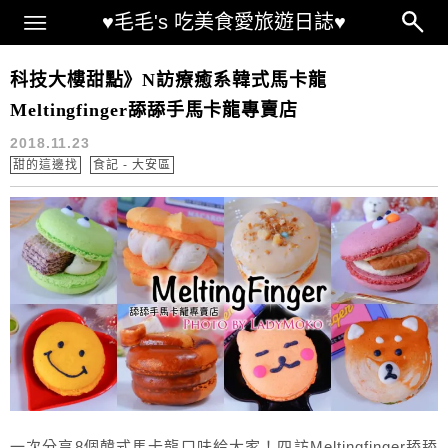
Main Menu
♥毛毛's 吃美食愛旅遊日誌♥
舔舔手馬卡龍專賣店
科技大樓甜點》N訪療癒系韓式馬卡龍
Meltingfinger舔舔手馬卡龍專賣店
2018.11.23
甜的這邊找
食記 - 大安區
一次分享8個韓式馬卡龍口味給大家！四訪Meltingfinger舔舔