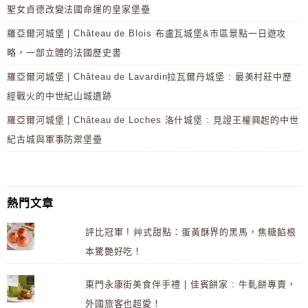
聖女貞德改變法國命運的皇家堡壘
羅亞爾河城堡 | Château de Blois 布盧瓦城堡&市區景點一日遊攻
略，一部立體的法國歷史書
羅亞爾河城堡 | Château de Lavardin拉瓦爾丹城堡 : 最美村莊中歷
經戰火的中世紀山城遺跡
羅亞爾河城堡 | Château de Loches 洛什城堡 : 見證王權興起的中世
紀古城與軍事防禦堡壘
熱門文章
評比冠軍 ! 艸式甜點：蛋黃酥界的黑馬，焦糖餡根
本驚艷好吃！
東門永康街美食伴手禮 | 佳賓餅家 : 牛軋餅專賣，
外國旅客也超愛！