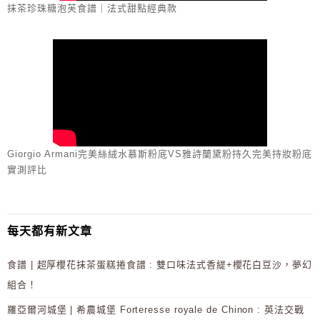
抹茶珍珠糖泡芙食譜｜法式甜點經典款
Giorgio Armani完美絲絨水慕斯粉底VS雅詩蘭黛粉持久完美持妝粉底
實測評比
每天都有新文章
食譜 | 超厚櫻花抹茶蛋糕捲食譜 : 雙口味法式香緹+櫻花白豆沙，夢幻
組合！
羅亞爾河城堡 | 希農城堡 Forteresse royale de Chinon : 英法交戰