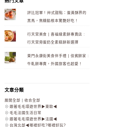
熱門文章
評比冠軍 ! 艸式甜點：蛋黃酥界的
黑馬，焦糖餡根本驚艷好吃！
行天宮美食 | 喜福緣素餅專賣店 :
行天宮旁蛋奶全素糕餅新選擇
東門永康街美食伴手禮 | 佳賓餅家 :
牛軋餅專賣，外國旅客也超愛！
文章分類
展開全部
|
收合全部
跟著毛毛環遊世界▶東歐◀
毛毛法國生活日常
跟著毛毛環遊世界▶法國◀
台灣北部◀哪裡好吃?哪裡好玩?