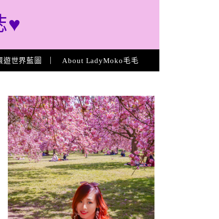
誌♥
環遊世界藍圖
About LadyMoko毛毛
About