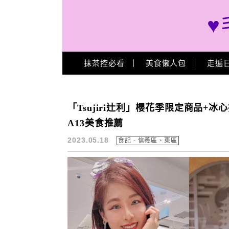
♥
Main Menu
抹茶控必看
美食懶人包
走遍
象山站美食
「Tsujiri辻利」櫻花季限定商品+
A13美食推薦
2023.05.18
食記 - 信義區、東區