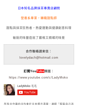
日本知名品牌抹茶專賣店顧問
營養系畢業，轉職甜點師
甜點與抹茶狂熱者，熱愛運動與健康創意料理
敏銳的味蕾造就了嚴格又精確的味覺
合作聯絡請來信：
lovelydach@hotmail.com
訂閱You
Tube
頻道：
https://www.youtube.com/c/LadyMoko
所有合作邀約文均會於文末標示清楚，謝絕「假裝自己消