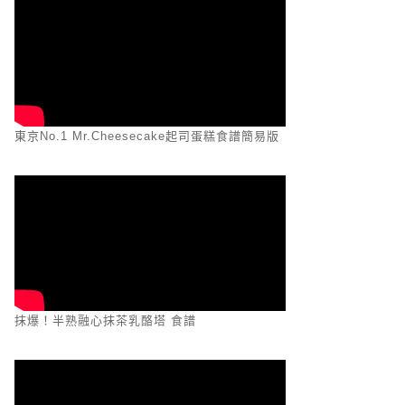
東京No.1 Mr.Cheesecake起司蛋糕食譜簡易版
抹爆！半熟融心抹茶乳酪塔 食譜