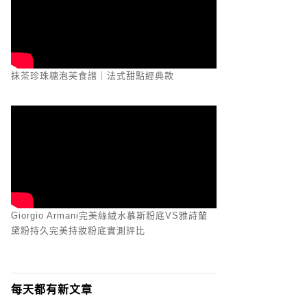
抹茶珍珠糖泡芙食譜｜法式甜點經典款
Giorgio Armani完美絲絨水慕斯粉底VS雅詩蘭
黛粉持久完美持妝粉底實測評比
每天都有新文章