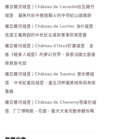
羅亞爾河城堡 | Château de Lavardin拉瓦爾丹
城堡 : 最美村莊中歷經戰火的中世紀山城遺跡
羅亞爾河城堡 | Château de Loches 洛什城堡 :
見證王權興起的中世紀古城與軍事防禦堡壘
羅亞爾河城堡 | Château d’Ussé於塞城堡 : 走
進《睡美人城堡》的夢幻世界，探索法國文藝復
興貴族宅邸
羅亞爾河城堡 | Château de Saumur 索米爾城
堡 : 中世紀童話城堡、盧瓦河畔最美視角與馬術
重鎮
羅亞爾河城堡 | Château de Cheverny雪維尼城
堡: 丁丁博物館、花園、獵犬犬舍完整參觀攻略