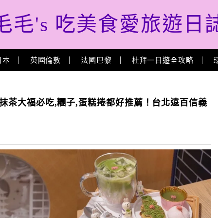
毛毛's 吃美食愛旅遊日
日本
英國倫敦
法國巴黎
杜拜一日遊全攻略
冰心抹茶大福必吃,糰子,蛋糕捲都好推薦！台北遠百信義