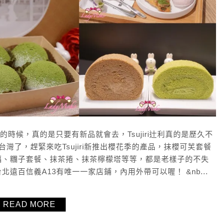
灣的時候，真的是只要有新品就會去，Tsujiri辻利真的是歷久不
灣了，趕緊來吃Tsujiri新推出櫻花季的產品，抹櫻可芙套餐
福、糰子套餐、抹茶捲、抹茶檸檬塔等等，都是老樣子的不失
遠百信義A13有唯一一家店鋪，內用外帶可以喔！ &nb...
READ MORE