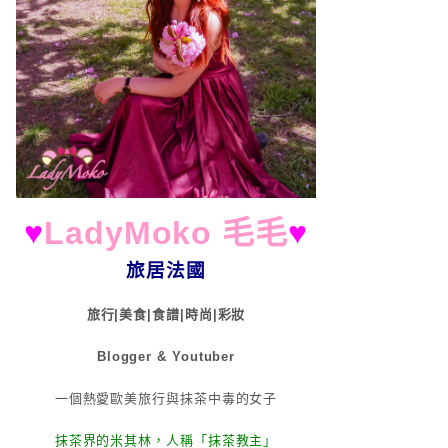
♥
LadyMoko 毛毛
♥
旅居法國
旅行|美食|食譜|時尚|彩妝
Blogger & Youtuber
一個熱愛歐美旅行與抹茶中毒的女子
抹茶界的米其林，人稱「抹茶教主」