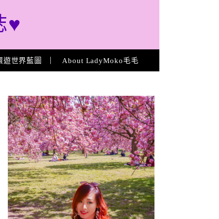
誌♥
環遊世界藍圖
About LadyMoko毛毛
About