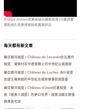
Giorgio Armani完美絲絨水慕斯粉底VS雅詩蘭
黛粉持久完美持妝粉底實測評比
每天都有新文章
羅亞爾河城堡 | Château de Lavardin拉瓦爾丹
城堡 : 最美村莊中歷經戰火的中世紀山城遺跡
羅亞爾河城堡 | Château de Loches 洛什城堡 :
見證王權興起的中世紀古城與軍事防禦堡壘
羅亞爾河城堡 | Château d’Ussé於塞城堡 : 走
進《睡美人城堡》的夢幻世界，探索法國文藝復
興貴族宅邸