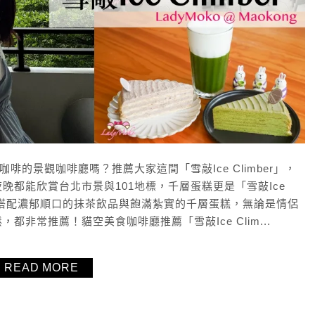
啡的景觀咖啡廳嗎？推薦大家這間「雪敲Ice Climber」，
都能欣賞台北市景與101地標，千層蛋糕更是「雪敲Ice
美景再搭配濃郁順口的抹茶飲品與飽滿紮實的千層蛋糕，無論是情侶
非常推薦！貓空美食咖啡廳推薦「雪敲Ice Clim...
READ MORE