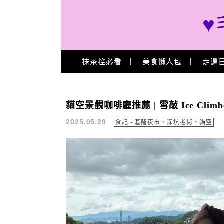
♥
Main Menu
抹茶控必看
美食懶人包
走遍
貓空景觀餐廳
貓空景觀咖啡廳推薦 | 雪敲 Ice Cl
2025.05.29
食記 - 基隆夜市、深坑老街、貓空