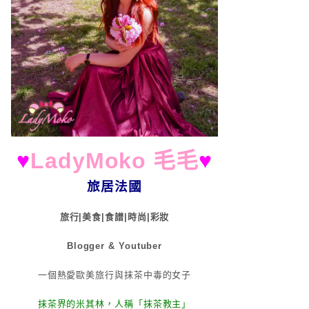
♥
LadyMoko 毛毛
♥
旅居法國
旅行|美食|食譜|時尚|彩妝
Blogger & Youtuber
一個熱愛歐美旅行與抹茶中毒的女子
抹茶界的米其林，人稱「抹茶教主」