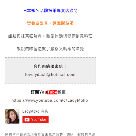
日本知名品牌抹茶專賣店顧問
營養系畢業，轉職甜點師
甜點與抹茶狂熱者，熱愛運動與健康創意料理
敏銳的味蕾造就了嚴格又精確的味覺
合作聯絡請來信：
lovelydach@hotmail.com
訂閱You
Tube
頻道：
https://www.youtube.com/c/LadyMoko
所有合作邀約文均會於文末標示清楚，謝絕「假裝自己消