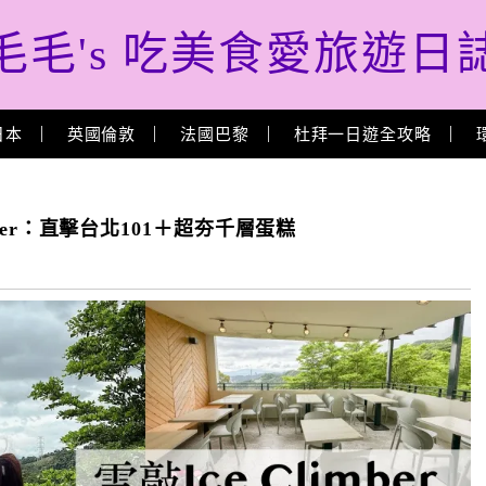
毛毛's 吃美食愛旅遊日
日本
英國倫敦
法國巴黎
杜拜一日遊全攻略
imber：直擊台北101＋超夯千層蛋糕