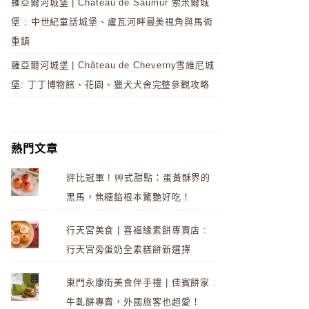
羅亞爾河城堡 | Château de Saumur 索米爾城
堡 : 中世紀童話城堡、盧瓦河畔最美視角與馬術
重鎮
羅亞爾河城堡 | Château de Cheverny雪維尼城
堡: 丁丁博物館、花園、獵犬犬舍完整參觀攻略
熱門文章
評比冠軍 ! 艸式甜點：蛋黃酥界的
黑馬，焦糖餡根本驚艷好吃！
行天宮美食 | 喜福緣素餅專賣店 :
行天宮旁蛋奶全素糕餅新選擇
東門永康街美食伴手禮 | 佳賓餅家 :
牛軋餅專賣，外國旅客也超愛！