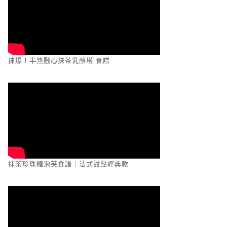
抹爆！半熟融心抹茶乳酪塔 食譜
抹茶珍珠糖泡芙食譜｜法式甜點經典款