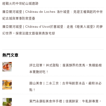
經戰火的中世紀山城遺跡
羅亞爾河城堡 | Château de Loches 洛什城堡 : 見證王權興起的中世
紀古城與軍事防禦堡壘
羅亞爾河城堡 | Château d’Ussé於塞城堡 : 走進《睡美人城堡》的夢
幻世界，探索法國文藝復興貴族宅邸
熱門文章
評比冠軍 ! 艸式甜點：蛋黃酥界的黑馬，焦糖餡根
本驚艷好吃！
圓山美食 | 二水三京：古早味創意冰品，鹼粽冰必
點！
東門永康街美食伴手禮 | 佳賓餅家 : 牛軋餅專賣，