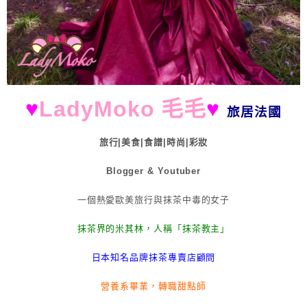
♥
LadyMoko 毛毛
♥
旅居法國
旅行|美食|食譜|時尚|彩妝
Blogger & Youtuber
一個熱愛歐美旅行與抹茶中毒的女子
抹茶界的米其林，人稱「抹茶教主」
日本知名品牌抹茶專賣店顧問
營養系畢業，轉職甜點師