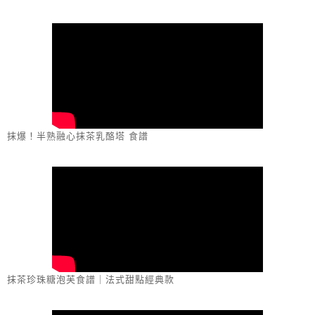
抹爆！半熟融心抹茶乳酪塔 食譜
抹茶珍珠糖泡芙食譜｜法式甜點經典款