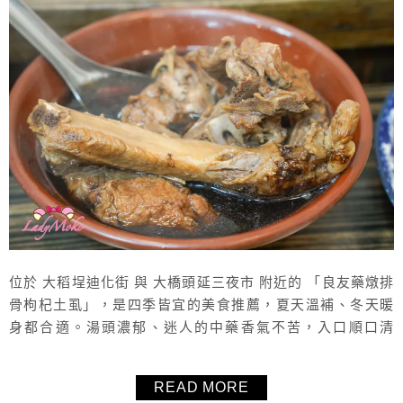
位於 大稻埕迪化街 與 大橋頭延三夜市 附近的 「良友藥燉排
骨枸杞土虱」，是四季皆宜的美食推薦，夏天溫補、冬天暖
身都合適。湯頭濃郁、迷人的中藥香氣不苦，入口順口清
爽，搭配多樣小菜，選擇豐富又價格實惠。從上午11點營業
到凌晨3點，沒有下午休息，不論是午餐、晚餐還是宵夜，都
READ MORE
非常適合前來品嚐。附上完整菜單，方便大家參考與點餐。