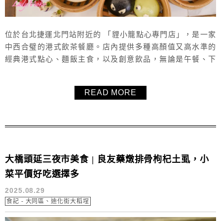
位於台北捷運北門站附近的 「貍小籠點心專門店」，是一家
中西合璧的港式飲茶餐廳。店內提供多種高顏值又高水準的
經典港式點心、麵飯主食，以及創意飲品，無論是午餐、下
午茶還是晚餐都很適合前往。不像傳統的港式茶樓，這裡在
餐點設計上多了創意與變化，讓人每次來都有不同驚喜。除
READ MORE
了選擇豐富、口味好吃，店內環境也相當漂亮，深受外國旅
客喜愛。想在台北找一間氣氛佳、餐點美味又特別的 港式飲
茶專門店，「貍小籠點心專門店」絕...
大橋頭延三夜市美食 | 良友藥燉排骨枸杞土虱，小
菜平價好吃選擇多
2025.08.29
食記 - 大同區、迪化街大稻埕