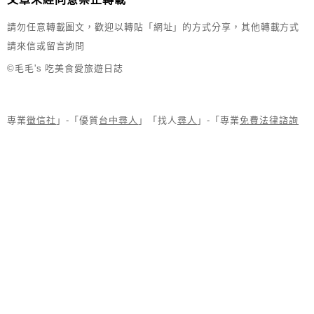
請勿任意轉載圖文，歡迎以轉貼「網址」的方式分享，其他轉載方式
請來信或留言詢問
©毛毛's 吃美食愛旅遊日誌
專業
徵信社
」-「優質
台中尋人
」「找人
尋人
」-「專業
免費法律諮詢