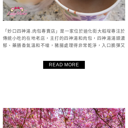
「妙口四神湯.肉包專賣店」是一家位於迪化街大稻埕專注於
傳統小吃的在地老店，主打的四神湯和肉包，四神湯湯頭濃
郁、藥膳香氣溫和不嗆，豬腸處理得非常乾淨，入口脆彈又
沒有腥味，湯頭喝起來溫潤順口，非常溫補。招牌肉包皮薄
鬆軟、內餡飽滿多汁，帶有微微的蔥香與肉香，不會過於油
READ MORE
膩。是來迪化街大稻埕必吃的傳統人氣小吃。
About