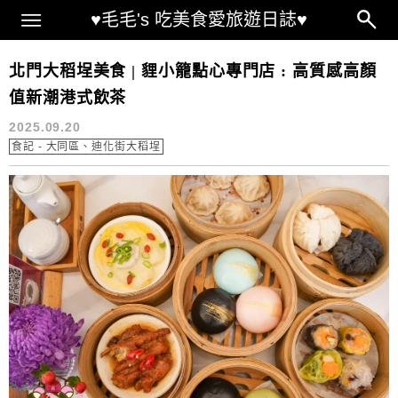
Main Menu
♥毛毛's 吃美食愛旅遊日誌♥
迪化街美食
北門大稻埕美食 | 貍小籠點心專門店 : 高質感高顏
值新潮港式飲茶
2025.09.20
食記 - 大同區、迪化街大稻埕