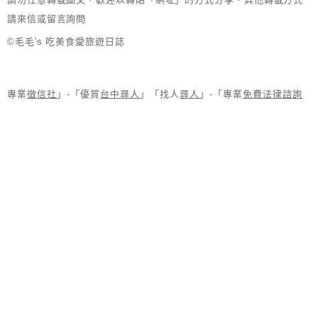
請來信或留言詢問
©毛毛's 吃美食愛旅遊日誌
專業
徵信社
」-「優質
台中尋人
」「找人
尋人
」-「專業
免費法律諮詢