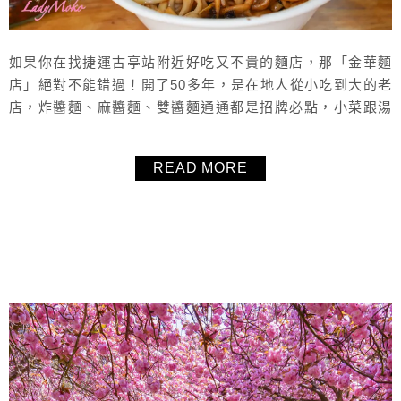
如果你在找捷運古亭站附近好吃又不貴的麵店，那「金華麵
店」絕對不能錯過！開了50多年，是在地人從小吃到大的老
店，炸醬麵、麻醬麵、雙醬麵通通都是招牌必點，小菜跟湯
品也都很有水準，推薦豆皮和油豆腐是人氣必點。想找台北
老字號美食、平價眷村麵食，金華麵店真的很可以，保證吃
READ MORE
一次就想再回訪！
About