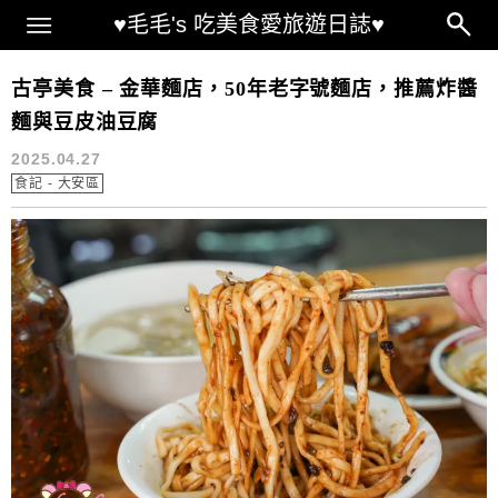
Main Menu
♥毛毛's 吃美食愛旅遊日誌♥
金華麵店 推薦
古亭美食 – 金華麵店，50年老字號麵店，推薦炸醬
麵與豆皮油豆腐
2025.04.27
食記 - 大安區