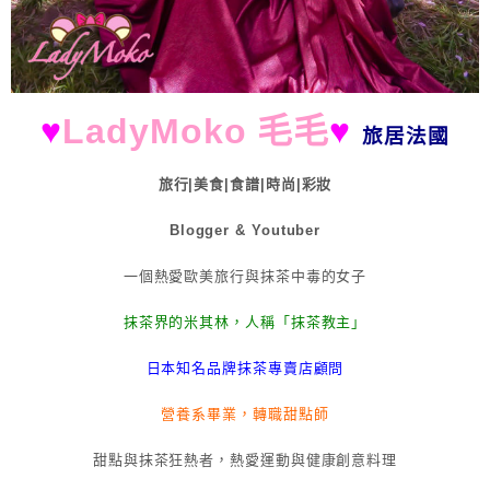
♥
LadyMoko 毛毛
♥
旅居法國
旅行|美食|食譜|時尚|彩妝
Blogger & Youtuber
一個熱愛歐美旅行與抹茶中毒的女子
抹茶界的米其林，人稱「抹茶教主」
日本知名品牌抹茶專賣店顧問
營養系畢業，轉職甜點師
甜點與抹茶狂熱者，熱愛運動與健康創意料理