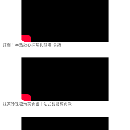
抹爆！半熟融心抹茶乳酪塔 食譜
抹茶珍珠糖泡芙食譜｜法式甜點經典款