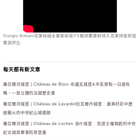
Giorgio Armani完美絲絨水慕斯粉底VS雅詩蘭黛粉持久完美持妝粉底
實測評比
每天都有新文章
羅亞爾河城堡 | Château de Blois 布盧瓦城堡&市區景點一日遊攻
略，一部立體的法國歷史書
羅亞爾河城堡 | Château de Lavardin拉瓦爾丹城堡 : 最美村莊中歷
經戰火的中世紀山城遺跡
羅亞爾河城堡 | Château de Loches 洛什城堡 : 見證王權興起的中世
紀古城與軍事防禦堡壘