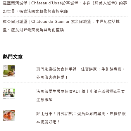
羅亞爾河城堡 | Château d’Ussé於塞城堡 : 走進《睡美人城堡》的夢
幻世界，探索法國文藝復興貴族宅邸
羅亞爾河城堡 | Château de Saumur 索米爾城堡 : 中世紀童話城
堡、盧瓦河畔最美視角與馬術重鎮
熱門文章
東門永康街美食伴手禮 | 佳賓餅家 : 牛軋餅專賣，
外國旅客也超愛！
法國留學生房屋保險ADH線上申請完整教學&重要
注意事項
評比冠軍 ! 艸式甜點：蛋黃酥界的黑馬，焦糖餡根
本驚艷好吃！