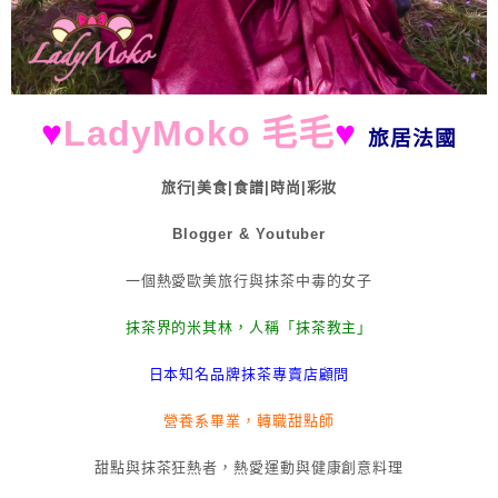
♥
LadyMoko 毛毛
♥
旅居法國
旅行|美食|食譜|時尚|彩妝
Blogger & Youtuber
一個熱愛歐美旅行與抹茶中毒的女子
抹茶界的米其林，人稱「抹茶教主」
日本知名品牌抹茶專賣店顧問
營養系畢業，轉職甜點師
甜點與抹茶狂熱者，熱愛運動與健康創意料理