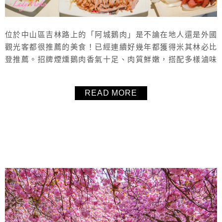
位於中山區吉林路上的「阿城鵝肉」是不論在地人還是外國
觀光客都很推薦的美食！已經連續好幾年都獲得米其林必比
登推薦。招牌煙燻鵝肉香氣十足、肉質鮮嫩，搭配多樣滷味
小菜、熱炒與麵食，份量實在、價格親民，從平日午餐到假
日晚餐都人潮不斷。「阿城鵝肉」也提供線上訂位服務，不
READ MORE
想排隊就記得提前預約。
About