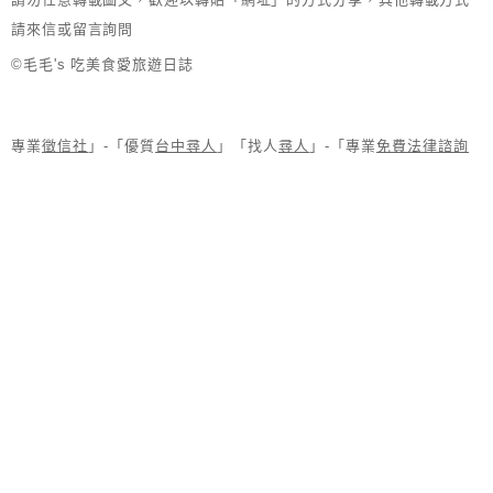
請來信或留言詢問
©毛毛's 吃美食愛旅遊日誌
專業
徵信社
」-「優質
台中尋人
」「找人
尋人
」-「專業
免費法律諮詢