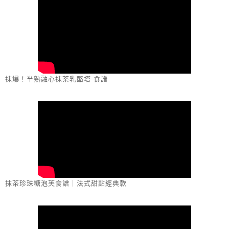
抹爆！半熟融心抹茶乳酪塔 食譜
抹茶珍珠糖泡芙食譜｜法式甜點經典款