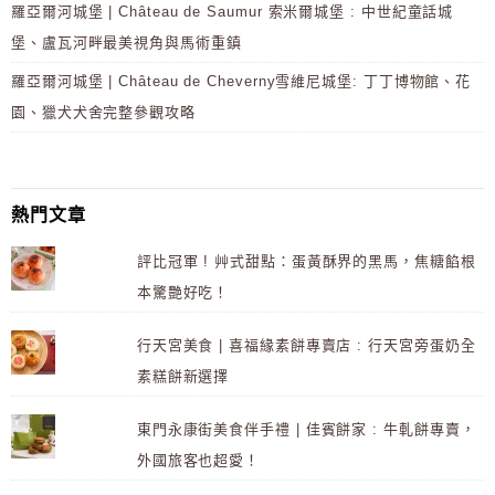
羅亞爾河城堡 | Château de Saumur 索米爾城堡 : 中世紀童話城
堡、盧瓦河畔最美視角與馬術重鎮
羅亞爾河城堡 | Château de Cheverny雪維尼城堡: 丁丁博物館、花
園、獵犬犬舍完整參觀攻略
熱門文章
評比冠軍 ! 艸式甜點：蛋黃酥界的黑馬，焦糖餡根
本驚艷好吃！
行天宮美食 | 喜福緣素餅專賣店 : 行天宮旁蛋奶全
素糕餅新選擇
東門永康街美食伴手禮 | 佳賓餅家 : 牛軋餅專賣，
外國旅客也超愛！