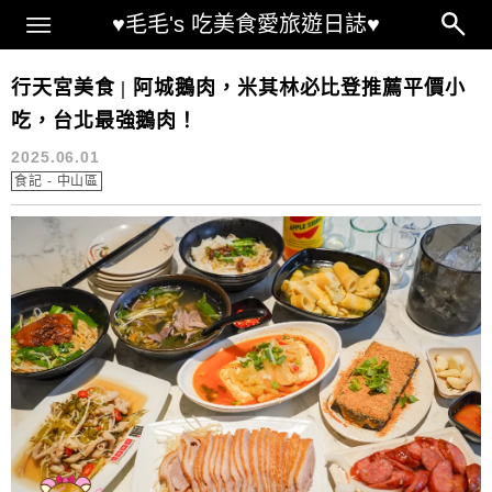
Main Menu
♥毛毛's 吃美食愛旅遊日誌♥
阿城鵝肉分店
行天宮美食 | 阿城鵝肉，米其林必比登推薦平價小
吃，台北最強鵝肉！
2025.06.01
食記 - 中山區