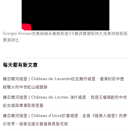
Giorgio Armani完美絲絨水慕斯粉底VS雅詩蘭黛粉持久完美持妝粉底
實測評比
每天都有新文章
羅亞爾河城堡 | Château de Lavardin拉瓦爾丹城堡 : 最美村莊中歷
經戰火的中世紀山城遺跡
羅亞爾河城堡 | Château de Loches 洛什城堡 : 見證王權興起的中世
紀古城與軍事防禦堡壘
羅亞爾河城堡 | Château d’Ussé於塞城堡 : 走進《睡美人城堡》的夢
幻世界，探索法國文藝復興貴族宅邸