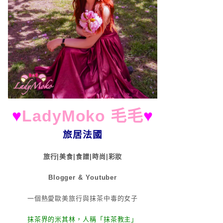
♥
LadyMoko 毛毛
♥
旅居法國
旅行|美食|食譜|時尚|彩妝
Blogger & Youtuber
一個熱愛歐美旅行與抹茶中毒的女子
抹茶界的米其林，人稱「抹茶教主」