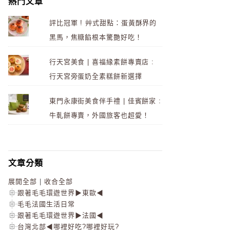
熱門文章
評比冠軍 ! 艸式甜點：蛋黃酥界的
黑馬，焦糖餡根本驚艷好吃！
行天宮美食 | 喜福緣素餅專賣店 :
行天宮旁蛋奶全素糕餅新選擇
東門永康街美食伴手禮 | 佳賓餅家 :
牛軋餅專賣，外國旅客也超愛！
文章分類
展開全部
|
收合全部
跟著毛毛環遊世界▶東歐◀
毛毛法國生活日常
跟著毛毛環遊世界▶法國◀
台灣北部◀哪裡好吃?哪裡好玩?