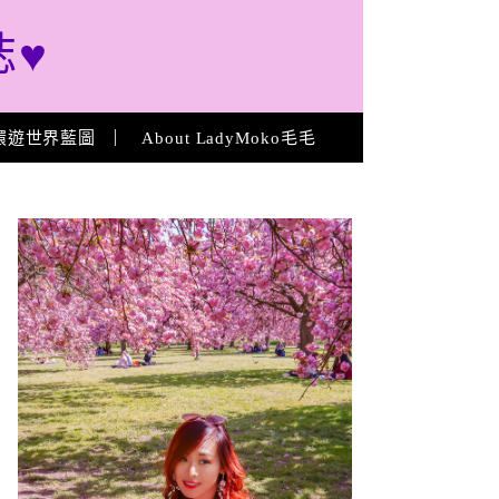
誌♥
環遊世界藍圖
About LadyMoko毛毛
About