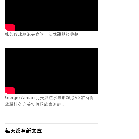
抹茶珍珠糖泡芙食譜｜法式甜點經典款
Giorgio Armani完美絲絨水慕斯粉底VS雅詩蘭
黛粉持久完美持妝粉底實測評比
每天都有新文章