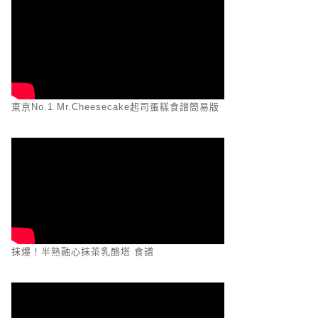
東京No.1 Mr.Cheesecake起司蛋糕食譜簡易版
抹爆！半熟融心抹茶乳酪塔 食譜