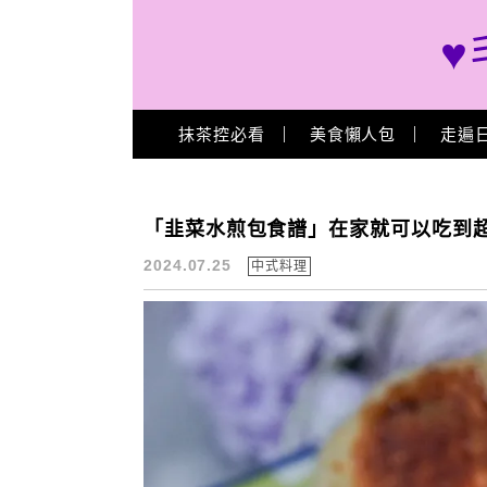
♥
Main Menu
抹茶控必看
美食懶人包
走遍
韭菜水煎包 作法
「韭菜水煎包食譜」在家就可以吃到
2024.07.25
中式料理