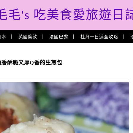
毛毛's 吃美食愛旅遊日
日本
英國倫敦
法國巴黎
杜拜一日遊全攻略
超香酥脆又厚Q香的生煎包