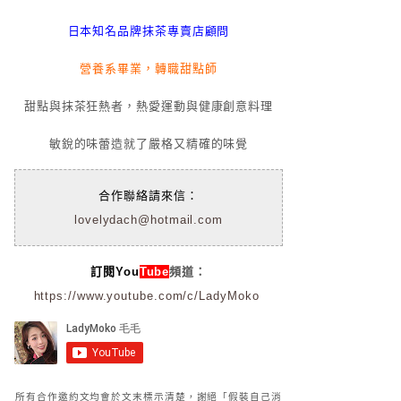
日本知名品牌抹茶專賣店顧問
營養系畢業，轉職甜點師
甜點與抹茶狂熱者，熱愛運動與健康創意料理
敏銳的味蕾造就了嚴格又精確的味覺
合作聯絡請來信：
lovelydach@hotmail.com
訂閱You
Tube
頻道：
https://www.youtube.com/c/LadyMoko
所有合作邀約文均會於文末標示清楚，謝絕「假裝自己消