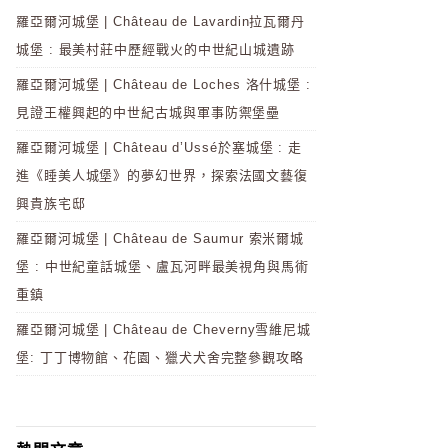
羅亞爾河城堡 | Château de Lavardin拉瓦爾丹
城堡 : 最美村莊中歷經戰火的中世紀山城遺跡
羅亞爾河城堡 | Château de Loches 洛什城堡 :
見證王權興起的中世紀古城與軍事防禦堡壘
羅亞爾河城堡 | Château d’Ussé於塞城堡 : 走
進《睡美人城堡》的夢幻世界，探索法國文藝復
興貴族宅邸
羅亞爾河城堡 | Château de Saumur 索米爾城
堡 : 中世紀童話城堡、盧瓦河畔最美視角與馬術
重鎮
羅亞爾河城堡 | Château de Cheverny雪維尼城
堡: 丁丁博物館、花園、獵犬犬舍完整參觀攻略