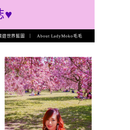
誌♥
環遊世界藍圖
About LadyMoko毛毛
About