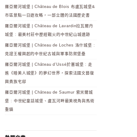
羅亞爾河城堡 | Château de Blois 布盧瓦城堡&
市區景點一日遊攻略，一部立體的法國歷史書
羅亞爾河城堡 | Château de Lavardin拉瓦爾丹
城堡 : 最美村莊中歷經戰火的中世紀山城遺跡
羅亞爾河城堡 | Château de Loches 洛什城堡 :
見證王權興起的中世紀古城與軍事防禦堡壘
羅亞爾河城堡 | Château d’Ussé於塞城堡 : 走
進《睡美人城堡》的夢幻世界，探索法國文藝復
興貴族宅邸
羅亞爾河城堡 | Château de Saumur 索米爾城
堡 : 中世紀童話城堡、盧瓦河畔最美視角與馬術
重鎮