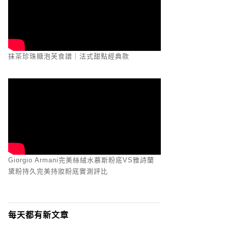
抹茶珍珠糖泡芙食譜｜法式甜點經典款
Giorgio Armani完美絲絨水慕斯粉底VS雅詩蘭
黛粉持久完美持妝粉底實測評比
每天都有新文章