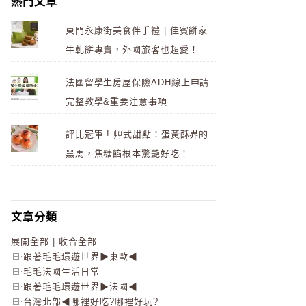
熱門文章
東門永康街美食伴手禮 | 佳賓餅家 :
牛軋餅專賣，外國旅客也超愛！
法國留學生房屋保險ADH線上申請
完整教學&重要注意事項
評比冠軍 ! 艸式甜點：蛋黃酥界的
黑馬，焦糖餡根本驚艷好吃！
文章分類
展開全部
|
收合全部
跟著毛毛環遊世界▶東歐◀
毛毛法國生活日常
跟著毛毛環遊世界▶法國◀
台灣北部◀哪裡好吃?哪裡好玩?