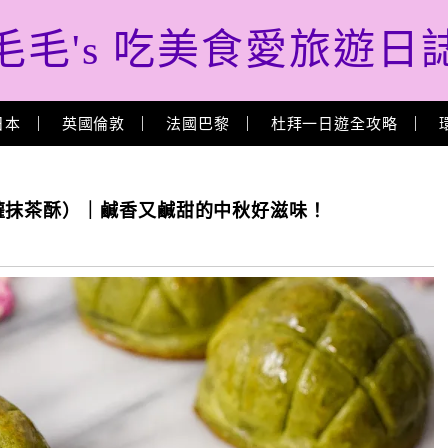
毛毛's 吃美食愛旅遊日
日本
英國倫敦
法國巴黎
杜拜一日遊全攻略
蘿抹茶酥）｜鹹香又鹹甜的中秋好滋味！