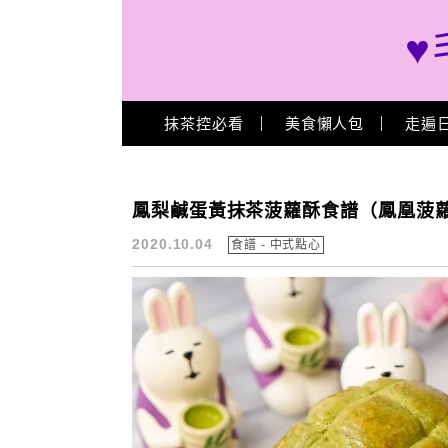
♥
Main Menu
抹茶控必看
美食懶人包
走遍
鳳凰酥 食譜
鳳梨鹹蛋黃抹茶菠蘿酥食譜（鳳凰菠
2020.10.04
食譜 - 中式點心