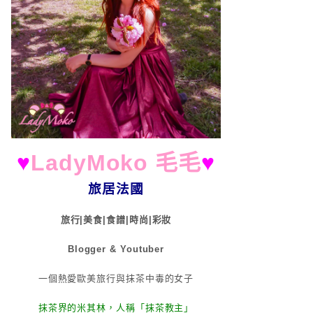
♥
LadyMoko 毛毛
♥
旅居法國
旅行|美食|食譜|時尚|彩妝
Blogger & Youtuber
一個熱愛歐美旅行與抹茶中毒的女子
抹茶界的米其林，人稱「抹茶教主」