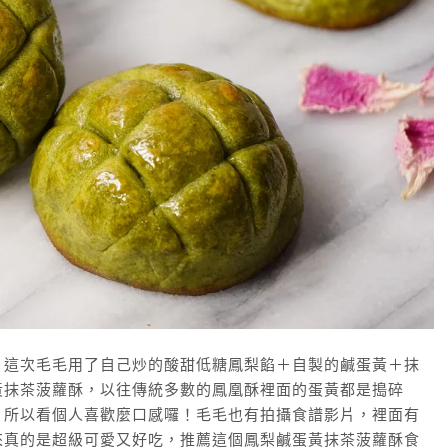
，這次毛毛用了自己炒的酸甜低糖鳳梨餡＋自製的鹹蛋黃＋抹
黃抹茶菠蘿酥，以往傳統多數的鳳凰酥裡面的蛋黃都是搗碎
，所以看個人喜歡麼口感囉！毛毛也有拍攝食譜影片，裡面有
來真的是超級可愛又好吃，推薦這個鳳梨鹹蛋黃抹茶菠蘿酥食