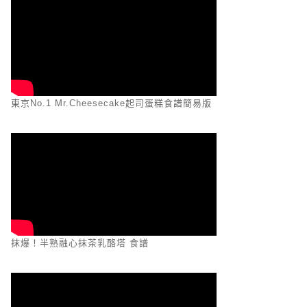
東京No.1 Mr.Cheesecake起司蛋糕食譜簡易版
抹爆！半熟融心抹茶乳酪塔 食譜