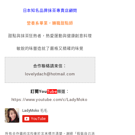
日本知名品牌抹茶專賣店顧問
營養系畢業，轉職甜點師
甜點與抹茶狂熱者，熱愛運動與健康創意料理
敏銳的味蕾造就了嚴格又精確的味覺
合作聯絡請來信：
lovelydach@hotmail.com
訂閱You
Tube
頻道：
https://www.youtube.com/c/LadyMoko
所有合作邀約文均會於文末標示清楚，謝絕「假裝自己消