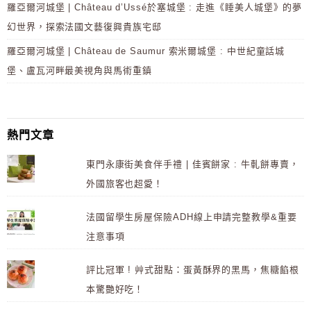
羅亞爾河城堡 | Château d’Ussé於塞城堡 : 走進《睡美人城堡》的夢
幻世界，探索法國文藝復興貴族宅邸
羅亞爾河城堡 | Château de Saumur 索米爾城堡 : 中世紀童話城
堡、盧瓦河畔最美視角與馬術重鎮
熱門文章
東門永康街美食伴手禮 | 佳賓餅家 : 牛軋餅專賣，
外國旅客也超愛！
法國留學生房屋保險ADH線上申請完整教學&重要
注意事項
評比冠軍 ! 艸式甜點：蛋黃酥界的黑馬，焦糖餡根
本驚艷好吃！