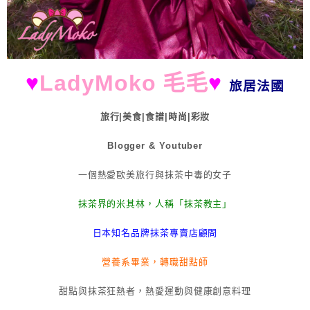
♥
LadyMoko 毛毛
♥
旅居法國
旅行|美食|食譜|時尚|彩妝
Blogger & Youtuber
一個熱愛歐美旅行與抹茶中毒的女子
抹茶界的米其林，人稱「抹茶教主」
日本知名品牌抹茶專賣店顧問
營養系畢業，轉職甜點師
甜點與抹茶狂熱者，熱愛運動與健康創意料理