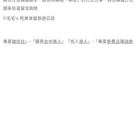
請來信或留言詢問
©毛毛's 吃美食愛旅遊日誌
專業
徵信社
」-「優質
台中尋人
」「找人
尋人
」-「專業
免費法律諮詢