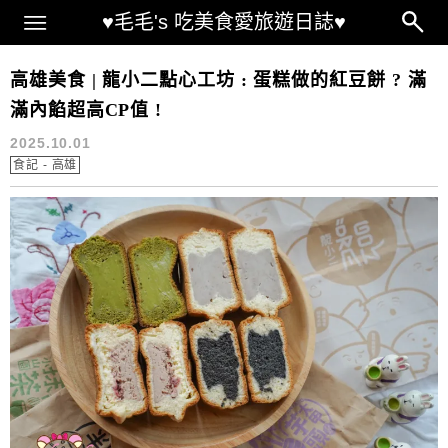
Main Menu
♥毛毛's 吃美食愛旅遊日誌♥
龍小二點心工坊菜單
高雄美食 | 龍小二點心工坊 : 蛋糕做的紅豆餅 ? 滿
滿內餡超高CP值 !
2025.10.01
食記 - 高雄