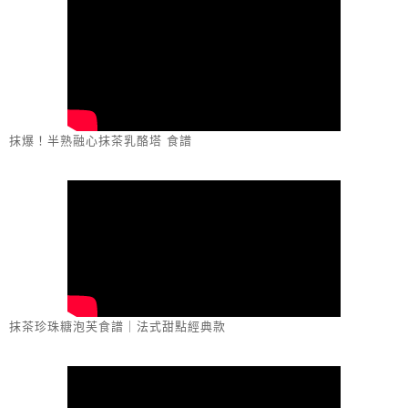
抹爆！半熟融心抹茶乳酪塔 食譜
抹茶珍珠糖泡芙食譜｜法式甜點經典款