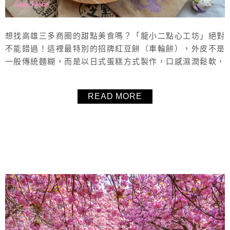
想找高雄三多商圈的甜點美食嗎？「龍小二點心工坊」絕對
不能錯過！這裡最特別的招牌紅豆餅（車輪餅），外皮不是
一般傳統麵糊，而是以日式蛋糕方式製作，口感濕潤鬆軟，
搭配真材實料的厚實內餡，每種口味都非常好吃！不論經典
或創意口味都深受喜愛，價格親民、份量扎實，超高CP值！
READ MORE
店家嚴選食材、重視食安，讓人吃得安心又滿足。此外還有
超人氣的生乳捲，建議提前預訂以免撲空。喜歡紅豆餅或正
在尋找高雄三多商圈甜點的人，一定要...
About