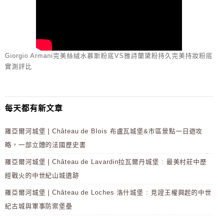
Giorgio Armani完美絲絨水慕斯粉底VS雅詩蘭黛粉持久完美持妝粉底
實測評比
每天都有新文章
羅亞爾河城堡 | Château de Blois 布盧瓦城堡&市區景點一日遊攻
略，一部立體的法國歷史書
羅亞爾河城堡 | Château de Lavardin拉瓦爾丹城堡 : 最美村莊中歷
經戰火的中世紀山城遺跡
羅亞爾河城堡 | Château de Loches 洛什城堡 : 見證王權興起的中世
紀古城與軍事防禦堡壘