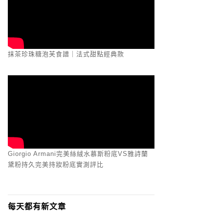
抹茶珍珠糖泡芙食譜｜法式甜點經典款
Giorgio Armani完美絲絨水慕斯粉底VS雅詩蘭
黛粉持久完美持妝粉底實測評比
每天都有新文章