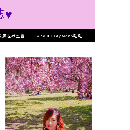
誌♥
環遊世界藍圖
About LadyMoko毛毛
About