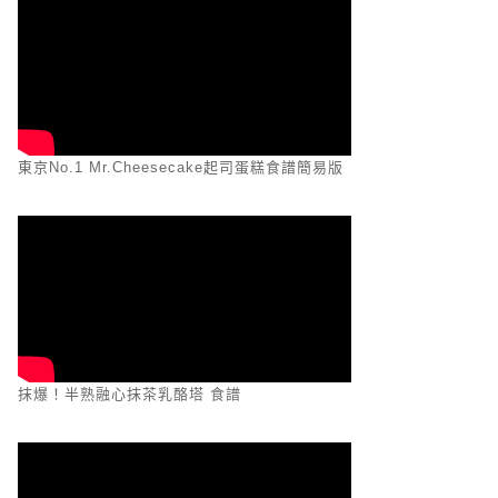
東京No.1 Mr.Cheesecake起司蛋糕食譜簡易版
抹爆！半熟融心抹茶乳酪塔 食譜