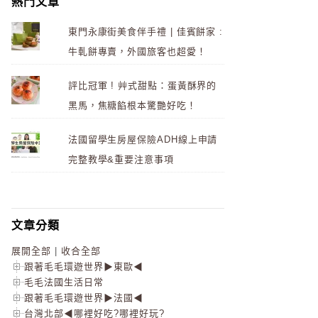
熱門文章
東門永康街美食伴手禮 | 佳賓餅家 :
牛軋餅專賣，外國旅客也超愛！
評比冠軍 ! 艸式甜點：蛋黃酥界的
黑馬，焦糖餡根本驚艷好吃！
法國留學生房屋保險ADH線上申請
完整教學&重要注意事項
文章分類
展開全部
|
收合全部
跟著毛毛環遊世界▶東歐◀
毛毛法國生活日常
跟著毛毛環遊世界▶法國◀
台灣北部◀哪裡好吃?哪裡好玩?