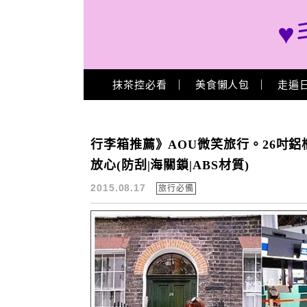
♥
Main Menu
抹茶控必看
美食懶人包
走遍
AOU微笑旅行
行李箱推薦》AOU微笑旅行。26吋鋁
放心(防刮|海關鎖|ABS材質)
2015.08.17
旅行必備