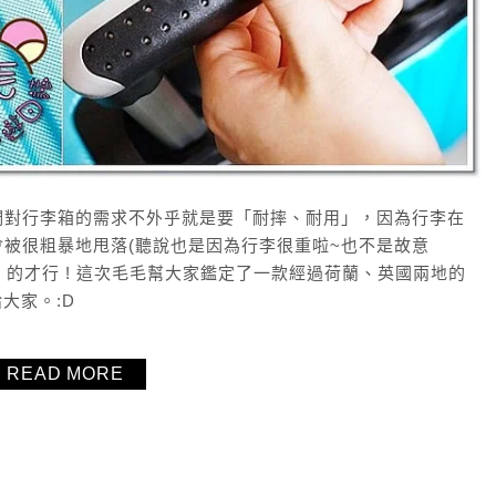
們對行李箱的需求不外乎就是要「耐摔、耐用」，因為行李在
被很粗暴地甩落(聽說也是因為行李很重啦~也不是故意
」的才行 ! 這次毛毛幫大家鑑定了一款經過荷蘭、英國兩地的
給大家。:D
READ MORE