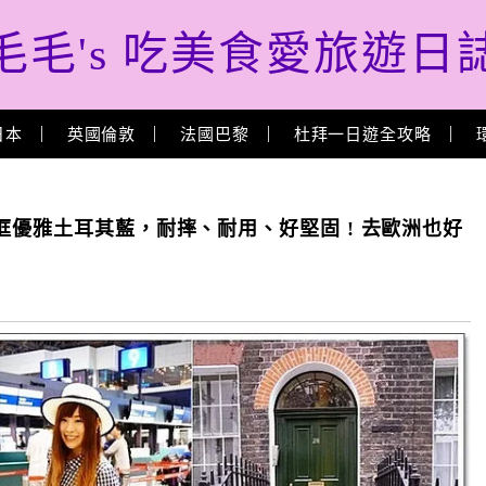
毛毛's 吃美食愛旅遊日
日本
英國倫敦
法國巴黎
杜拜一日遊全攻略
框優雅土耳其藍，耐摔、耐用、好堅固 ! 去歐洲也好