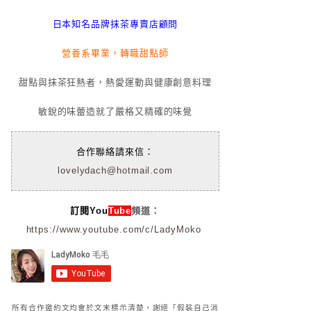
日本知名品牌抹茶專賣店顧問
營養系畢業，轉職甜點師
甜點與抹茶狂熱者，熱愛運動與健康創意料理
敏銳的味蕾造就了嚴格又精確的味覺
合作聯絡請來信：
lovelydach@hotmail.com
訂閱You
Tube
頻道：
https://www.youtube.com/c/LadyMoko
所有合作邀約文均會於文末標示清楚，謝絕「假裝自己消