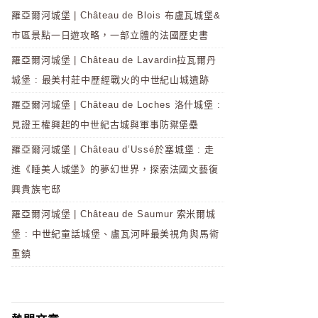
羅亞爾河城堡 | Château de Blois 布盧瓦城堡&
市區景點一日遊攻略，一部立體的法國歷史書
羅亞爾河城堡 | Château de Lavardin拉瓦爾丹
城堡 : 最美村莊中歷經戰火的中世紀山城遺跡
羅亞爾河城堡 | Château de Loches 洛什城堡 :
見證王權興起的中世紀古城與軍事防禦堡壘
羅亞爾河城堡 | Château d’Ussé於塞城堡 : 走
進《睡美人城堡》的夢幻世界，探索法國文藝復
興貴族宅邸
羅亞爾河城堡 | Château de Saumur 索米爾城
堡 : 中世紀童話城堡、盧瓦河畔最美視角與馬術
重鎮