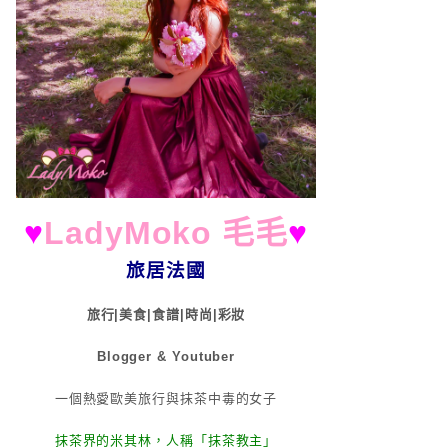
♥
LadyMoko 毛毛
♥
旅居法國
旅行|美食|食譜|時尚|彩妝
Blogger & Youtuber
一個熱愛歐美旅行與抹茶中毒的女子
抹茶界的米其林，人稱「抹茶教主」