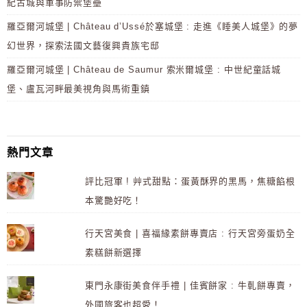
紀古城與軍事防禦堡壘
羅亞爾河城堡 | Château d’Ussé於塞城堡 : 走進《睡美人城堡》的夢
幻世界，探索法國文藝復興貴族宅邸
羅亞爾河城堡 | Château de Saumur 索米爾城堡 : 中世紀童話城
堡、盧瓦河畔最美視角與馬術重鎮
熱門文章
評比冠軍 ! 艸式甜點：蛋黃酥界的黑馬，焦糖餡根
本驚艷好吃！
行天宮美食 | 喜福緣素餅專賣店 : 行天宮旁蛋奶全
素糕餅新選擇
東門永康街美食伴手禮 | 佳賓餅家 : 牛軋餅專賣，
外國旅客也超愛！