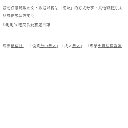
請勿任意轉載圖文，歡迎以轉貼「網址」的方式分享，其他轉載方式
請來信或留言詢問
©毛毛's 吃美食愛旅遊日誌
專業
徵信社
」-「優質
台中尋人
」「找人
尋人
」-「專業
免費法律諮詢