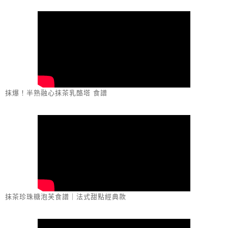
抹爆！半熟融心抹茶乳酪塔 食譜
抹茶珍珠糖泡芙食譜｜法式甜點經典款