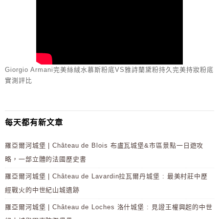
Giorgio Armani完美絲絨水慕斯粉底VS雅詩蘭黛粉持久完美持妝粉底
實測評比
每天都有新文章
羅亞爾河城堡 | Château de Blois 布盧瓦城堡&市區景點一日遊攻
略，一部立體的法國歷史書
羅亞爾河城堡 | Château de Lavardin拉瓦爾丹城堡 : 最美村莊中歷
經戰火的中世紀山城遺跡
羅亞爾河城堡 | Château de Loches 洛什城堡 : 見證王權興起的中世