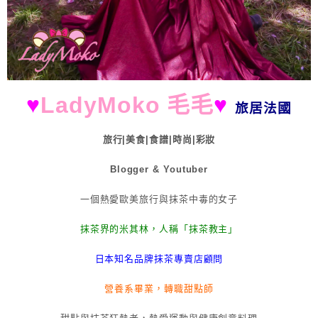
♥
LadyMoko 毛毛
♥
旅居法國
旅行|美食|食譜|時尚|彩妝
Blogger & Youtuber
一個熱愛歐美旅行與抹茶中毒的女子
抹茶界的米其林，人稱「抹茶教主」
日本知名品牌抹茶專賣店顧問
營養系畢業，轉職甜點師