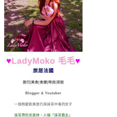
♥
LadyMoko 毛毛
♥
旅居法國
旅行|美食|食譜|時尚|彩妝
Blogger & Youtuber
一個熱愛歐美旅行與抹茶中毒的女子
抹茶界的米其林，人稱「抹茶教主」