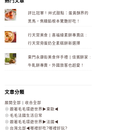
熱門文章
評比冠軍 ! 艸式甜點：蛋黃酥界的
黑馬，焦糖餡根本驚艷好吃！
行天宮美食 | 喜福緣素餅專賣店 :
行天宮旁蛋奶全素糕餅新選擇
東門永康街美食伴手禮 | 佳賓餅家 :
牛軋餅專賣，外國旅客也超愛！
文章分類
展開全部
|
收合全部
跟著毛毛環遊世界▶東歐◀
毛毛法國生活日常
跟著毛毛環遊世界▶法國◀
台灣北部◀哪裡好吃?哪裡好玩?