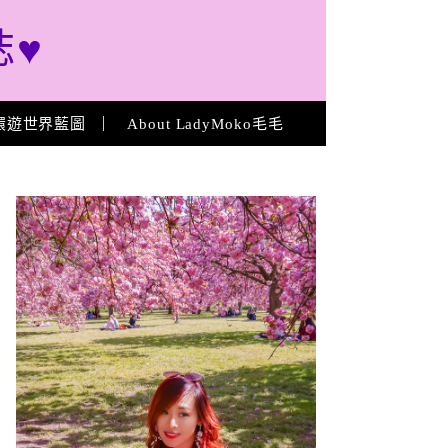
誌♥
環遊世界藍圖
About LadyMoko毛毛
About