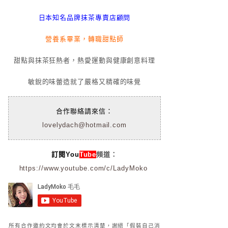
日本知名品牌抹茶專賣店顧問
營養系畢業，轉職甜點師
甜點與抹茶狂熱者，熱愛運動與健康創意料理
敏銳的味蕾造就了嚴格又精確的味覺
合作聯絡請來信：
lovelydach@hotmail.com
訂閱You
Tube
頻道：
https://www.youtube.com/c/LadyMoko
所有合作邀約文均會於文末標示清楚，謝絕「假裝自己消