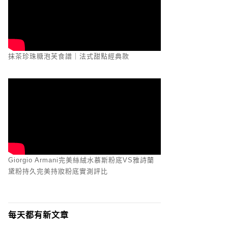
抹茶珍珠糖泡芙食譜｜法式甜點經典款
Giorgio Armani完美絲絨水慕斯粉底VS雅詩蘭
黛粉持久完美持妝粉底實測評比
每天都有新文章