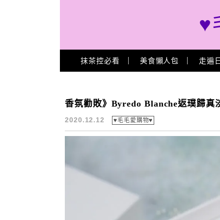
♥
Main Menu
抹茶控必看
美食懶人包
走遍
Byredo
香氛勸敗》Byredo Blanche返璞
2020.12.12
♥毛毛愛購物♥