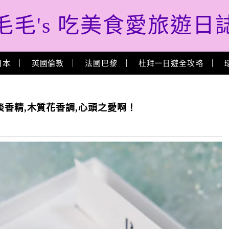
毛毛's 吃美食愛旅遊日
日本
英國倫敦
法國巴黎
杜拜一日遊全攻略
歸真淡香精,木質花香調,心頭之愛啊！