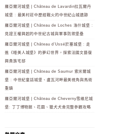
羅亞爾河城堡 | Château de Lavardin拉瓦爾丹
城堡 : 最美村莊中歷經戰火的中世紀山城遺跡
羅亞爾河城堡 | Château de Loches 洛什城堡 :
見證王權興起的中世紀古城與軍事防禦堡壘
羅亞爾河城堡 | Château d’Ussé於塞城堡 : 走
進《睡美人城堡》的夢幻世界，探索法國文藝復
興貴族宅邸
羅亞爾河城堡 | Château de Saumur 索米爾城
堡 : 中世紀童話城堡、盧瓦河畔最美視角與馬術
重鎮
羅亞爾河城堡 | Château de Cheverny雪維尼城
堡: 丁丁博物館、花園、獵犬犬舍完整參觀攻略