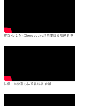
東京No.1 Mr.Cheesecake起司蛋糕食譜簡易版
抹爆！半熟融心抹茶乳酪塔 食譜